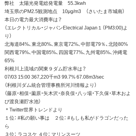
弊社 太陽光発電総発電量 55.3kwh
埼玉県のPM2.5観測地点 10μg/m3 （さいたま市城南）
本日の電力最大消費率は？
（エレクトリカル・ジャパンElectrical Japan１（PM3:00)よ
り）
北海道84%、東北80%、東京電72%、中部電79％、北陸80%
関西電79%、中国電85%、四国電77%、九州電85%、沖縄電
65%
利根川上流域の関東９ダム貯水率は？
07/03 15:00 367,220千m3 99.7% 67.08m3/sec
（利根川ダム統合管理事務所河川情報より）
（藤原・相俣・薗原・矢木沢・奈良俣・八ッ場・下久保・草木およ
び渡良瀬貯水池）
＊Twitter世界トレンドより
１位： #私の願い事は ２位： #もしも私がドラゴンだった
ら
３位： ラコスケ ４位： マリンスーツ