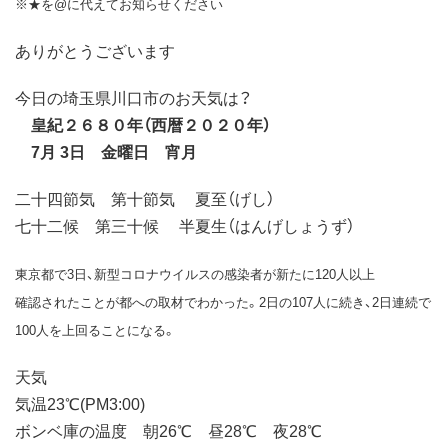
※★を@に代えてお知らせください
ありがとうございます
今日の埼玉県川口市のお天気は？
皇紀２６８０年（西暦２０２０年）
7月 3日 金曜日 宵月
二十四節気 第十節気 夏至（げし）
七十二候 第三十候 半夏生（はんげしょうず）
東京都で3日、新型コロナウイルスの感染者が新たに120人以上
確認されたことが都への取材でわかった。2日の107人に続き、2日連続で
100人を上回ることになる。
天気
気温23℃(PM3:00)
ボンベ庫の温度 朝26℃ 昼28℃ 夜28℃