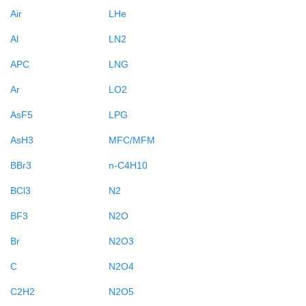
Air
LHe
Al
LN2
APC
LNG
Ar
LO2
AsF5
LPG
AsH3
MFC/MFM
BBr3
n-C4H10
BCl3
N2
BF3
N2O
Br
N2O3
C
N2O4
C2H2
N2O5