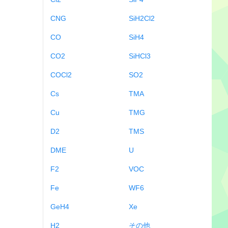
CNG
SiH2Cl2
CO
SiH4
CO2
SiHCl3
COCl2
SO2
Cs
TMA
Cu
TMG
D2
TMS
DME
U
F2
VOC
Fe
WF6
GeH4
Xe
H2
その他