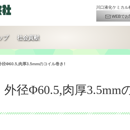
川口液化ケミカル株
WEBでお
ップ
社会貢献
外径Φ60.5,肉厚3.5mmのコイル巻き！
 外径Φ60.5,肉厚3.5mm