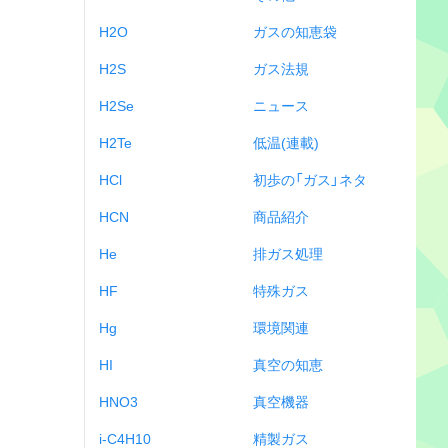
H2O
ガスの知恵袋
H2S
ガス法規
H2Se
ニュース
H2Te
低温(連載)
HCl
初歩の「ガス」ネタ
HCN
商品紹介
He
排ガス処理
HF
特殊ガス
Hg
環境関連
HI
真空の知恵
HNO3
真空機器
i-C4H10
精製ガス