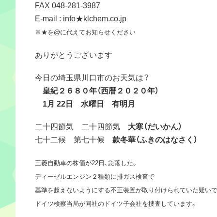
FAX 048-281-3987
E-mail : info★klchem.co.jp
※★を@に代えてお知らせください
ありがとうございます
今日の埼玉県川口市のお天気は？
皇紀２６８０年（西暦２０２０年）
1月 22日 水曜日 有明月
二十四節気 二十四節気
大寒（だいかん）
七十二候 第七十候
款冬華（ふきのはなさく）
三菱自動車の株価が22日、急落した。
ディーゼルエンジン２種類に排ガス検査で
基準を超えないようにする不正装置が取り付けられていた疑い
ドイツ検察当局が同社のドイツ子会社を捜査しています。