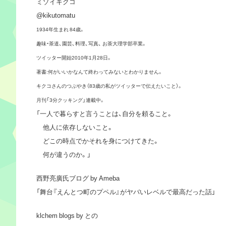
ミゾイキクコ
@kikutomatu
1934年生まれ 84歳。
趣味・茶道、園芸、料理、写真、 お茶大理学部卒業。
ツイッター開始2010年1月28日。
著書:何がいいかなんて終わってみないとわかりません。
キクコさんのつぶやき（83歳の私がツイッターで伝えたいこと）。
月刊「3分クッキング」連載中。
「一人で暮らすと言うことは、自分を頼ること。
他人に依存しないこと。
どこの時点でかそれを身につけてきた。
何が違うのか。」
西野亮廣氏ブログ by Ameba
「舞台『えんとつ町のプペル』がヤバいレベルで最高だった話」
klchem blogs by との