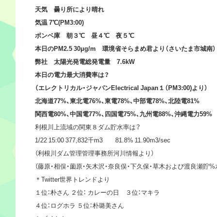
天気 曇り所により晴れ
気温 7℃(PM3:00)
ボンベ庫 朝３℃ 昼４℃ 夜５℃
本日のPM2.5 30μg/m 環境省そらまめ君より（さいたま市城南）
弊社 太陽光発電総発電量 7.6kW
本日の電力最大消費率は？
（エレクトリカル・ジャパンElectrical Japan１（PM3:00)より）
北海道77%、東北電76%、東電78%、中部電78%、北陸電81%
関西電80%、中国電77%、四国電75%、九州電88%、沖縄電力59%
利根川上流域の関東８ダム貯水率は？
1/22 15:00 377,832千m3 81.8% 11.90m3/sec
（利根川ダム管理管理事務所河川情報より）
（藤原・相俣・薗原・矢木沢・奈良俣・下久保・草木および渡良瀬貯%
＊Twitter世界トレンドより
１位：朴さん ２位： カレーの日 ３位：マキラ
４位：ログホラ ５位：朴璐美さん