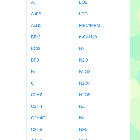
Ar
LO2
AsF5
LPG
AsH3
MFC/MFM
BBr3
n-C4H10
BCl3
N2
BF3
N2O
Br
N2O3
C
N2O4
C2H2
N2O5
C2H4
Na
C2H4O
Ne
C2H6
NF3