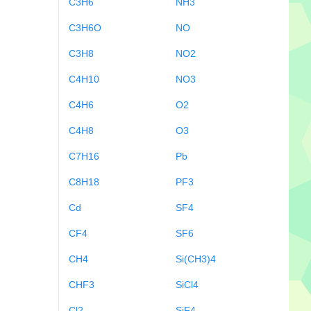
C3H6
NH3
C3H6O
NO
C3H8
NO2
C4H10
NO3
C4H6
O2
C4H8
O3
C7H16
Pb
C8H18
PF3
Cd
SF4
CF4
SF6
CH4
Si(CH3)4
CHF3
SiCl4
Cl2
SiF4