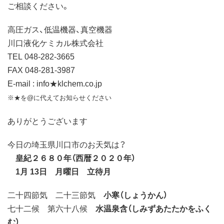
ご相談ください。
高圧ガス、低温機器、真空機器
川口液化ケミカル株式会社
TEL 048-282-3665
FAX 048-281-3987
E-mail : info★klchem.co.jp
※★を@に代えてお知らせください
ありがとうございます
今日の埼玉県川口市のお天気は？
皇紀２６８０年（西暦２０２０年）
1月 13日 月曜日 立待月
二十四節気 二十三節気
小寒（しょうかん）
七十二候 第六十八候
水温泉含（しみずあたたかをふく
む）