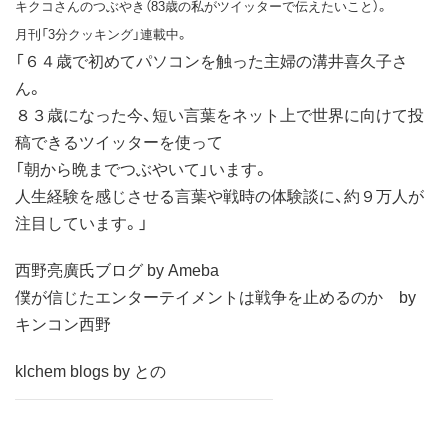
キクコさんのつぶやき（83歳の私がツイッターで伝えたいこと）。
月刊「3分クッキング」連載中。
「６４歳で初めてパソコンを触った主婦の溝井喜久子さ
ん。
８３歳になった今、短い言葉をネット上で世界に向けて投
稿できるツイッターを使って
「朝から晩までつぶやいて」います。
人生経験を感じさせる言葉や戦時の体験談に、約９万人が
注目しています。」
西野亮廣氏ブログ by Ameba
僕が信じたエンターテイメントは戦争を止めるのか by
キンコン西野
klchem blogs by との