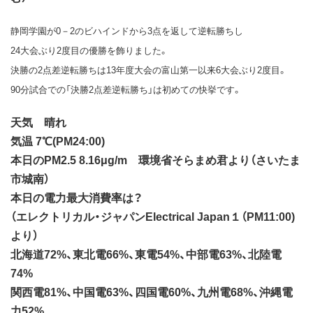
静岡学園が0－2のビハインドから3点を返して逆転勝ちし
24大会ぶり2度目の優勝を飾りました。
決勝の2点差逆転勝ちは13年度大会の富山第一以来6大会ぶり2度目。
90分試合での「決勝2点差逆転勝ち」は初めての快挙です。
天気 晴れ
気温 7℃(PM24:00)
本日のPM2.5 8.16μg/m 環境省そらまめ君より（さいたま
市城南）
本日の電力最大消費率は？
（エレクトリカル・ジャパンElectrical Japan１（PM11:00)
より）
北海道72%、東北電66%、東電54%、中部電63%、北陸電
74%
関西電81%、中国電63%、四国電60%、九州電68%、沖縄電
力52%