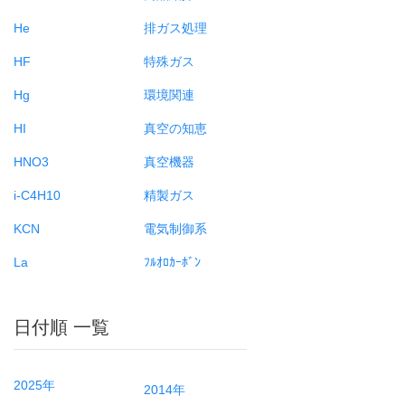
He
排ガス処理
HF
特殊ガス
Hg
環境関連
HI
真空の知恵
HNO3
真空機器
i-C4H10
精製ガス
KCN
電気制御系
La
ﾌﾙｵﾛｶｰﾎﾞﾝ
日付順 一覧
2025年
2014年