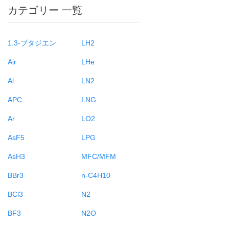
カテゴリー 一覧
1.3-ブタジエン
LH2
Air
LHe
Al
LN2
APC
LNG
Ar
LO2
AsF5
LPG
AsH3
MFC/MFM
BBr3
n-C4H10
BCl3
N2
BF3
N2O