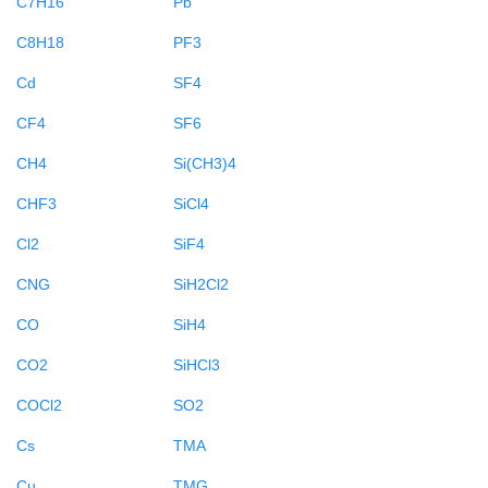
C7H16
Pb
C8H18
PF3
Cd
SF4
CF4
SF6
CH4
Si(CH3)4
CHF3
SiCl4
Cl2
SiF4
CNG
SiH2Cl2
CO
SiH4
CO2
SiHCl3
COCl2
SO2
Cs
TMA
Cu
TMG