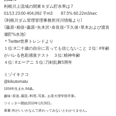
利根川上流域の関東８ダム貯水率は？
01/13 23:00 404,092 千m3 87.5% 60.22m3/sec
（利根川ダム管理管理事務所河川情報より）
（藤原・相俣・薗原・矢木沢・奈良俣・下久保・草木および渡良
瀬貯%水池）
＊Twitter世界トレンドより
１位：#二十歳の自分に言っても信じないこと ２位： #年齢
がバレる色彩感覚テスト ３位：精神年齢
４位： #エーアニ ５位：刀剣乱舞5周年
ミゾイキクコ
@kikutomatu
1934年生まれ 84歳。
趣味・茶道、園芸、料理、写真、 お茶大理学部卒業。
ツイッター開始2010年1月28日。
著書:何がいいかなんて終わってみないとわかりません。