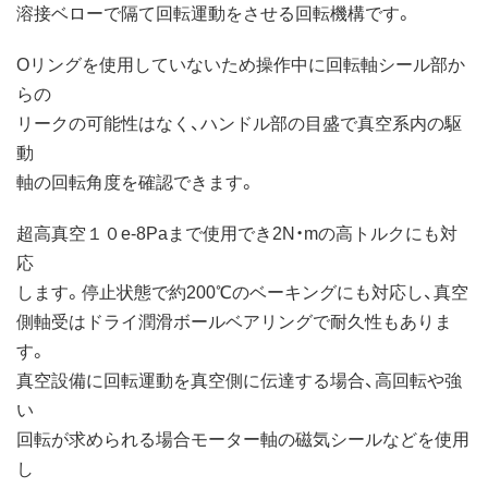
溶接ベローで隔て回転運動をさせる回転機構です。
Oリングを使用していないため操作中に回転軸シール部か
らの
リークの可能性はなく、ハンドル部の目盛で真空系内の駆
動
軸の回転角度を確認できます。
超高真空１０e-8Paまで使用でき2N・mの高トルクにも対
応
します。停止状態で約200℃のベーキングにも対応し、真空
側軸受はドライ潤滑ボールベアリングで耐久性もありま
す。
真空設備に回転運動を真空側に伝達する場合、高回転や強
い
回転が求められる場合モーター軸の磁気シールなどを使用
し