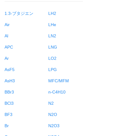
1.3-ブタジエン
LH2
Air
LHe
Al
LN2
APC
LNG
Ar
LO2
AsF5
LPG
AsH3
MFC/MFM
BBr3
n-C4H10
BCl3
N2
BF3
N2O
Br
N2O3