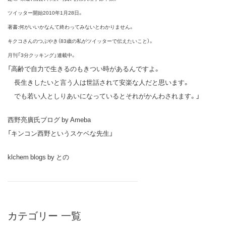
ツイッター開始2010年1月28日。
著書:何がいいかなんて終わってみないとわかりません。
キクコさんのつぶやき（83歳の私がツイッターで伝えたいこと）。
月刊「3分クッキング」連載中。
「高齢で自力で生きるのもきつい時があるんですよ。
長生きしたいと言う人は世話されて安楽な人だと思います。
でも若い人としりあいになっているとそれがかんわされます。」
西野亮廣氏ブログ by Ameba
「キンコン西野というスケベな先生」
klchem blogs by との
カテゴリー 一覧