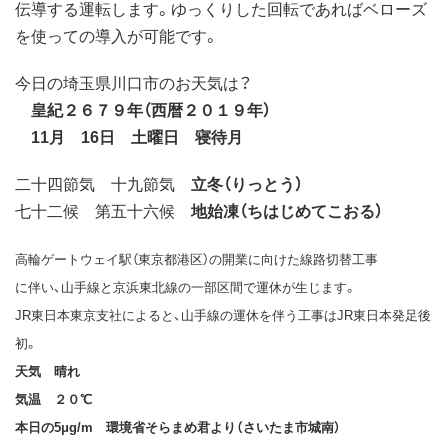
伝導する運転します。ゆっくりした回転であればベローズ
を使っての導入が可能です。
今日の埼玉県川口市のお天気は？
皇紀２６７９年（西暦２０１９年）
11月 16日 土曜日 寝待月
二十四節気 十九節気
立冬（りっとう）
七十二候 第五十六候
地始凍（ちはじめてこおる）
高輪ゲートウェイ駅（東京都港区）の開業に向けた線路切替工事
に伴い、山手線と京浜東北線の一部区間で運休が生じます。
JR東日本東京支社によると、山手線の運休を伴う工事はJR東日本発足後
初。
天気 晴れ
気温 ２０℃
本日の5μg/m 環境省そらまめ君より（さいたま市城南）