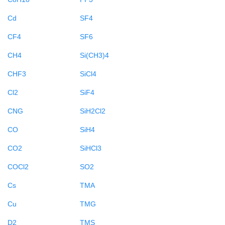
Cd
SF4
CF4
SF6
CH4
Si(CH3)4
CHF3
SiCl4
Cl2
SiF4
CNG
SiH2Cl2
CO
SiH4
CO2
SiHCl3
COCl2
SO2
Cs
TMA
Cu
TMG
D2
TMS