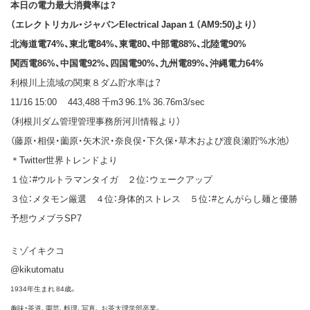
本日の電力最大消費率は？
（エレクトリカル・ジャパンElectrical Japan１（AM9:50)より）
北海道電74%、東北電84%、東電80、中部電88%、北陸電90%
関西電86%、中国電92%、四国電90%、九州電89%、沖縄電力64%
利根川上流域の関東８ダム貯水率は？
11/16 15:00 443,488 千m3 96.1% 36.76m3/sec
（利根川ダム管理管理事務所河川情報より）
（藤原・相俣・薗原・矢木沢・奈良俣・下久保・草木および渡良瀬貯%水池）
＊Twitter世界トレンドより
１位：#ウルトラマンタイガ ２位：ウェークアップ
３位：メタモン厳選 ４位：身体的ストレス ５位：#とんがらし麺と優勝
予想ウメブラSP7
ミゾイキクコ
@kikutomatu
1934年生まれ 84歳。
趣味・茶道、園芸、料理、写真、 お茶大理学部卒業。