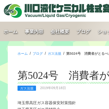
ホーム
事業内容
会社概要
ブログ
ショ
/
/
/
ホーム
ブログ
ガス法規
第5024号 消費者がとる
第5024号 消費者
2019年09月18日
ガス法規
埼玉県高圧ガス容器保安対策指針
埼玉県高圧ガス溶材協会