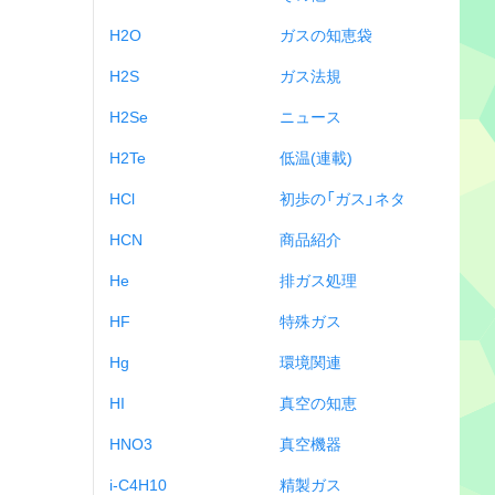
H2O
ガスの知恵袋
H2S
ガス法規
H2Se
ニュース
H2Te
低温(連載)
HCl
初歩の「ガス」ネタ
HCN
商品紹介
He
排ガス処理
HF
特殊ガス
Hg
環境関連
HI
真空の知恵
HNO3
真空機器
i-C4H10
精製ガス