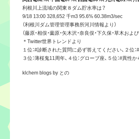
利根川上流域の関東８ダム貯水率は？
9/18 13:00 328,652 千m3 95.6% 60.38m3/sec
（利根川ダム管理管理事務所河川情報より）
（藤原・相俣・薗原・矢木沢・奈良俣・下久保・草木およ
＊Twitter世界トレンドより
１位：#診断された質問に必ず答えてください、２位：
３位：薄桜鬼11周年、４位：グローブ座、５位：#異性
klchem blogs by との