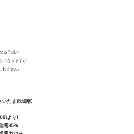
なる予想が
とになりますが
しれません。
（さいたま市城南）
00)より）
陸電85%
縄電力71%