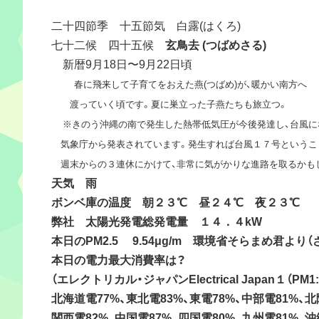
二十四節季 十五節気 白露(はくろ)
七十二候 四十五候
玄鳥去 (つばめさる)
新暦9月18日〜9月22日頃
春に飛来して子育てをおえた燕(つばめ)が、暖かい南方へ
渡っていく頃です。夏に巣立った子燕たちも旅立つ。
※きのう沖縄の南で発生した熱帯低気圧が今後発達し、台風に
気象庁から発表されています。発生すれば台風１７号というこ
週末からの３連休にかけて、非常に気がかりな進路を取るかも
天気 雨
ボンベ庫の温度 朝２３℃ 昼２４℃ 夜２３℃
弊社 太陽光発電総発電量 １４．４kW
本日のPM2.5 9.54μg/m 環境省そらまめ君より
本日の電力最大消費率は？
（エレクトリカル・ジャパンElectrical Japan１（PM1:
北海道電77%、東北電83%、東電78%、中部電81%、北
関西電82%、中国電87%、四国電80%、九州電81%、沖