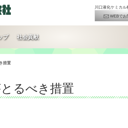
川口液化ケミカル株
WEBでお
ップ
社会貢献
べき措置
がとるべき措置