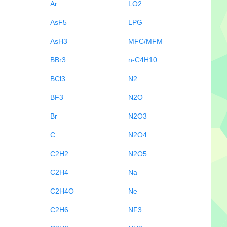
Ar
LO2
AsF5
LPG
AsH3
MFC/MFM
BBr3
n-C4H10
BCl3
N2
BF3
N2O
Br
N2O3
C
N2O4
C2H2
N2O5
C2H4
Na
C2H4O
Ne
C2H6
NF3