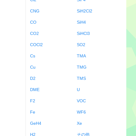
CNG
SiH2Cl2
CO
SiH4
CO2
SiHCl3
COCl2
SO2
Cs
TMA
Cu
TMG
D2
TMS
DME
U
F2
VOC
Fe
WF6
GeH4
Xe
H2
その他