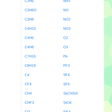
C3H6
NH3
C3H6O
NO
C3H8
NO2
C4H10
NO3
C4H6
O2
C4H8
O3
C7H16
Pb
C8H18
PF3
Cd
SF4
CF4
SF6
CH4
Si(CH3)4
CHF3
SiCl4
Cl2
SiF4