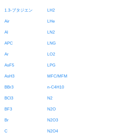
1.3-ブタジエン
LH2
Air
LHe
Al
LN2
APC
LNG
Ar
LO2
AsF5
LPG
AsH3
MFC/MFM
BBr3
n-C4H10
BCl3
N2
BF3
N2O
Br
N2O3
C
N2O4