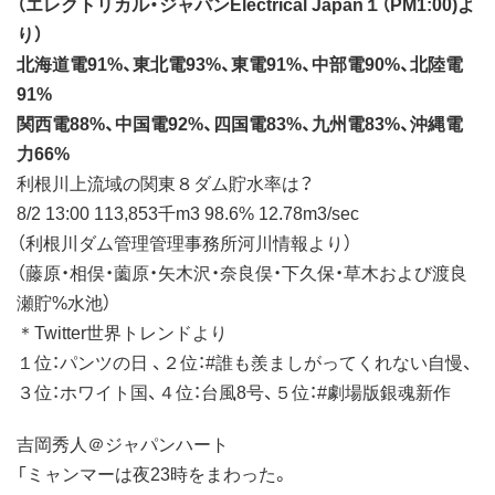
（エレクトリカル・ジャパンElectrical Japan１（PM1:00)よ
り）
北海道電91%、東北電93%、東電91%、中部電90%、北陸電
91%
関西電88%、中国電92%、四国電83%、九州電83%、沖縄電
力66%
利根川上流域の関東８ダム貯水率は？
8/2 13:00 113,853千m3 98.6% 12.78m3/sec
（利根川ダム管理管理事務所河川情報より）
（藤原・相俣・薗原・矢木沢・奈良俣・下久保・草木および渡良
瀬貯%水池）
＊Twitter世界トレンドより
１位：パンツの日 、２位：#誰も羨ましがってくれない自慢、
３位：ホワイト国、４位：台風8号、５位：#劇場版銀魂新作
吉岡秀人＠ジャパンハート
「ミャンマーは夜23時をまわった。