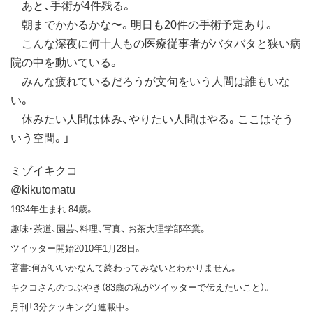
あと、手術が4件残る。
朝までかかるかな〜。明日も20件の手術予定あり。
こんな深夜に何十人もの医療従事者がバタバタと狭い病
院の中を動いている。
みんな疲れているだろうが文句をいう人間は誰もいな
い。
休みたい人間は休み、やりたい人間はやる。ここはそう
いう空間。」
ミゾイキクコ
@kikutomatu
1934年生まれ 84歳。
趣味・茶道、園芸、料理、写真、 お茶大理学部卒業。
ツイッター開始2010年1月28日。
著書:何がいいかなんて終わってみないとわかりません。
キクコさんのつぶやき（83歳の私がツイッターで伝えたいこと）。
月刊「3分クッキング」連載中。