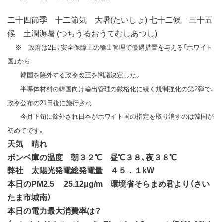
二十四節季 十二節気 大暑(たいしょ) 七十二候 三十五
候 土潤溽暑 (つちうるおうてむしあつし)
※ 政府は2日、安全保障上の輸出管理で優遇措置を与える「ホワイト
国」から
韓国を除外する政令改正を閣議決定した。
半導体材料の韓国向け輸出管理の厳格化に続く規制強化の第2弾で、
政令公布の21日後に施行され
今月下旬に除外され日本がホワイト国の指定を取り消すのは韓国が
初めてです。
天気 晴れ
ボンベ庫の温度 朝３２℃ 昼℃３８、夜３８℃
弊社 太陽光発電総発電量 ４５．１kW
本日のPM2.5 25.12μg/m 環境省そらまめ君より（さい
たま市城南）
本日の電力最大消費率は？