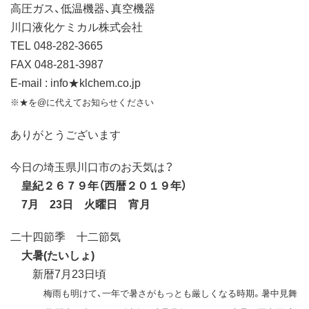
高圧ガス、低温機器、真空機器
川口液化ケミカル株式会社
TEL 048-282-3665
FAX 048-281-3987
E-mail : info★klchem.co.jp
※★を@に代えてお知らせください
ありがとうございます
今日の埼玉県川口市のお天気は？
皇紀２６７９年（西暦２０１９年）
7月 23日 火曜日 宵月
二十四節季 十二節気
大暑(たいしょ)
新暦7月23日頃
梅雨も明けて、一年で暑さがもっとも厳しくなる時期。暑中見舞