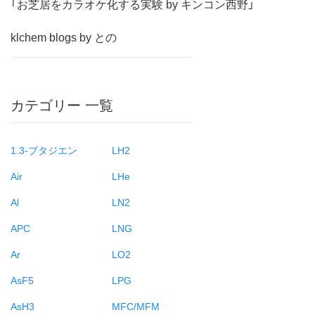
「お芝居をカラオケ化する実験 by キンコン西野」
klchem blogs by との
カテゴリー 一覧
1.3-ブタジエン
LH2
Air
LHe
Al
LN2
APC
LNG
Ar
LO2
AsF5
LPG
AsH3
MFC/MFM