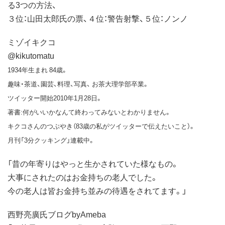
る3つの方法、
３位：山田太郎氏の票、４位：警告射撃、５位：ノンノ
ミゾイキクコ
@kikutomatu
1934年生まれ 84歳。
趣味・茶道、園芸、料理、写真、 お茶大理学部卒業。
ツイッター開始2010年1月28日。
著書:何がいいかなんて終わってみないとわかりません。
キクコさんのつぶやき（83歳の私がツイッターで伝えたいこと）。
月刊「3分クッキング」連載中。
「昔の年寄りはやっと生かされていた様なもの。
大事にされたのはお金持ちの老人でした。
今の老人は皆お金持ち並みの待遇をされてます。」
西野亮廣氏ブログbyAmeba