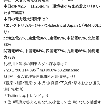
本日のPM2.5 11.25μg/m 環境省そらまめ君より（さい
たま市城南）
本日の電力最大消費率は？
（エレクトリカル・ジャパンElectrical Japan１（PM4:00)よ
り）
北海道電77%、東北電86%、東電85%、中部電85%、北陸電
83%
関西電85%、中国電84%、四国電77%、九州電86%、沖縄電
力73%
利根川上流域の関東８ダム貯水率は？
7/23 17:00 114,395千m3 99.0% 58.28m3/sec
（利根川ダム管理管理事務所河川情報より）
（藤原・相俣・薗原・矢木沢・奈良俣・下久保・草木および渡良
瀬貯%水池）
＊Twitter世界トレンドより
１位：#悪魔が答えるあなたの来世 、２位：#あなたを捕獲す