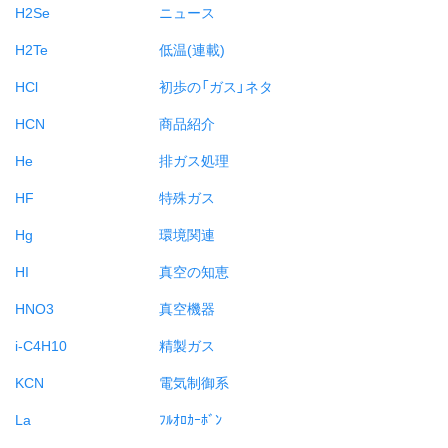
H2Se
ニュース
H2Te
低温(連載)
HCl
初歩の「ガス」ネタ
HCN
商品紹介
He
排ガス処理
HF
特殊ガス
Hg
環境関連
HI
真空の知恵
HNO3
真空機器
i-C4H10
精製ガス
KCN
電気制御系
La
ﾌﾙｵﾛｶｰﾎﾞﾝ