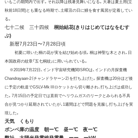
いもこの期間内で出す。それ以降は残暑見舞いになる。大暑は夏土用(立
秋前18日間)とも重なる時期で、土曜丑の日に鰻を食す風習が定着してい
る。
七十二候 三十四候
桐始結花(きりはじめてはなをむす
ぶ)
新暦7月23日〜7月28日頃
初夏に咲いた桐の花が実を結び始める頃。桐は神聖な木とされ、日
本国政府の紋章「五七桐紋」に用いられている。
※2019年7月22日、インド宇宙研究機関ISROは、インドの月探査機
Chandrayaan-2（チャンドラヤーン2）を打ち上げた。探査機は20分ほど後
に予定の軌道でGSLV-Mk IIIロケットから切り離され、打ち上げは成功し
た。7月15日の予定日では直前でヘリウムガスのリークとみられる不具
合が見つかり延期されていたが、1週間ほどで問題を克服し打ち上げを実
現した。
天気 くもり
ボンベ庫の温度 朝ー℃ 昼ー℃ 夜ー℃
弊社 太陽光発電総発電量 ーー．ーkW