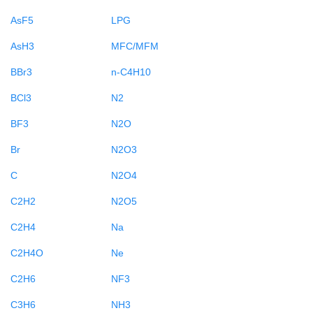
AsF5
LPG
AsH3
MFC/MFM
BBr3
n-C4H10
BCl3
N2
BF3
N2O
Br
N2O3
C
N2O4
C2H2
N2O5
C2H4
Na
C2H4O
Ne
C2H6
NF3
C3H6
NH3