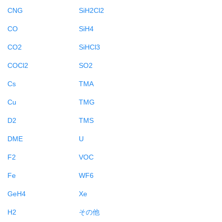
CNG
SiH2Cl2
CO
SiH4
CO2
SiHCl3
COCl2
SO2
Cs
TMA
Cu
TMG
D2
TMS
DME
U
F2
VOC
Fe
WF6
GeH4
Xe
H2
その他