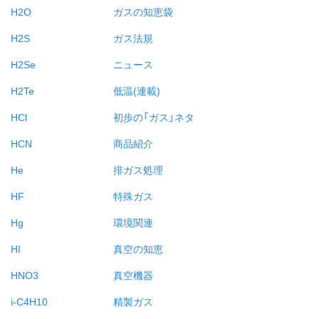
H2O
ガスの知恵袋
H2S
ガス法規
H2Se
ニュース
H2Te
低温(連載)
HCl
初歩の「ガス」ネタ
HCN
商品紹介
He
排ガス処理
HF
特殊ガス
Hg
環境関連
HI
真空の知恵
HNO3
真空機器
i-C4H10
精製ガス