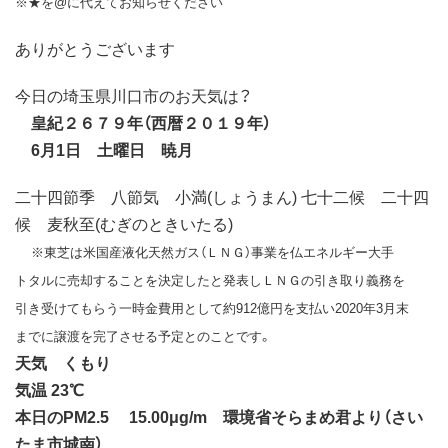
※★を@に代えてお知らせください
ありがとうございます
今日の埼玉県川口市のお天気は？
皇紀２６７９年（西暦２０１９年）
6月1日 土曜日 暁月
二十四節季 八節気 小満(しょうまん) 七十二候 二十四
候 麦秋至(むぎのときいたる)
※東芝は米国産液化天然ガス（ＬＮＧ）事業を仏エネルギー大手
トタルに売却することを決定したと発表しＬＮＧの引き取り義務を
引き受けてもらう一時金費用として約912億円を支払い2020年3月末
までに譲渡を完了させる予定とのことです。
天気 くもり
気温 23℃
本日のPM2.5 15.00μg/m 環境省そらまめ君より（さい
たま市城南）