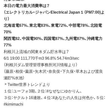
本日の電力最大消費率は？
（エレクトリカル・ジャパンElectrical Japan１（PM7:00)よ
り）
北海道電67%、東北電83%、東電72%、中部電78%、北陸電
70%
関西電82、中国電90%、四国電87%、九州電87%、沖縄電力
77%
利根川上流域の関東８ダム貯水率は？
6/1 19:00 111,770千m3 96.8% 54.74m3/sec
（利根川ダム管理管理事務所河川情報より）
（藤原・相俣・薗原・矢木沢・奈良俣・下久保・草木および渡良
瀬貯%水池）
＊Twitter世界トレンドより
１位：ユーフォ3期、２位：#なぜなにゆかりん、
３位：ヤクルト16連敗、４位：#あなたの人生は何色か、５位：
#kimimachi