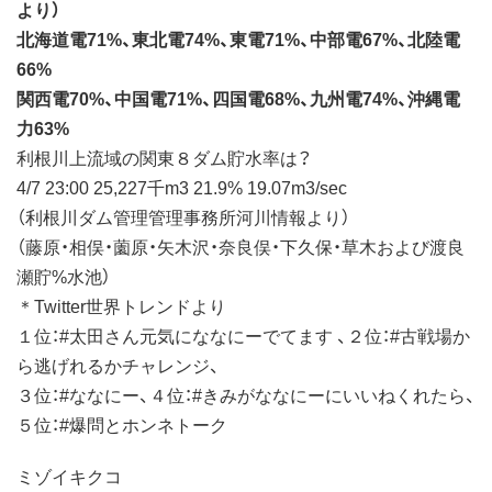
より）
北海道電71%、東北電74%、東電71%、中部電67%、北陸電
66%
関西電70%、中国電71%、四国電68%、九州電74%、沖縄電
力63%
利根川上流域の関東８ダム貯水率は？
4/7 23:00 25,227千m3 21.9% 19.07m3/sec
（利根川ダム管理管理事務所河川情報より）
（藤原・相俣・薗原・矢木沢・奈良俣・下久保・草木および渡良
瀬貯%水池）
＊Twitter世界トレンドより
１位：#太田さん元気にななにーでてます 、２位：#古戦場か
ら逃げれるかチャレンジ、
３位：#ななにー、４位：#きみがななにーにいいねくれたら、
５位：#爆問とホンネトーク
ミゾイキクコ