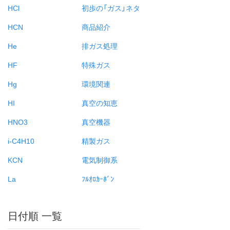
HCl
初歩の「ガス」ネタ
HCN
商品紹介
He
排ガス処理
HF
特殊ガス
Hg
環境関連
HI
真空の知恵
HNO3
真空機器
i-C4H10
精製ガス
KCN
電気制御系
La
ﾌﾙｵﾛｶｰﾎﾞﾝ
日付順 一覧