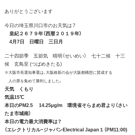
ありがとうございます
今日の埼玉県川口市のお天気は？
皇紀２６７９年（西暦２０１９年）
4月7日 日曜日 三日月
二十四節季 五節気 晴明（せいめい） 七十二候 十三
候 玄鳥至 (つばめきたる)
※大阪市長選知事選は、大阪維新の会が大阪都構想に賛成する
人の票を集めて勝利しました。
天気 くもり
気温15℃
本日のPM2.5 14.25μg/m 環境省そらまめ君より（さい
たま市城南）
本日の電力最大消費率は？
（エレクトリカル・ジャパンElectrical Japan１（PM11:00)