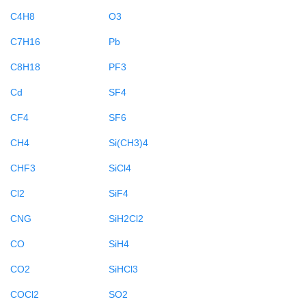
C4H8
O3
C7H16
Pb
C8H18
PF3
Cd
SF4
CF4
SF6
CH4
Si(CH3)4
CHF3
SiCl4
Cl2
SiF4
CNG
SiH2Cl2
CO
SiH4
CO2
SiHCl3
COCl2
SO2