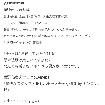
@kikutomatu
1934年生まれ 84歳。
趣味・茶道、園芸、料理、写真、 お茶大理学部卒業。
ツイッター開始2010年1月28日。
著書:何がいいかなんて終わってみないとわかりません。
キクコさんのつぶやき（83歳の私がツイッターで伝えたいこと）。
月刊「3分クッキング」連載中。
「子や孫に理解していただけると
母や祖母は嬉しいですよね。
なんとも感じないボンクラ男が多いのです。」
西野亮廣氏ブログbyAmeba
「愉快なスタッフと挑むハチャメチャな個展 by キンコン西
野」
klchem blogs by との