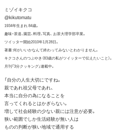
ミゾイキクコ
@kikutomatu
1934年生まれ 84歳。
趣味・茶道、園芸、料理、写真、 お茶大理学部卒業。
ツイッター開始2010年1月28日。
著書:何がいいかなんて終わってみないとわかりません。
キクコさんのつぶやき（83歳の私がツイッターで伝えたいこと）。
月刊「3分クッキング」連載中。
「自分の人生大切にですね。
親であれ祖父母であれ、
本当に自分の為になることを
言ってくれるとはかぎらない。
増して社会経験の少ない親には注意が必要。
狭い範囲でしか生活経験が無い人は
ものの判断が狭い地域で通用する