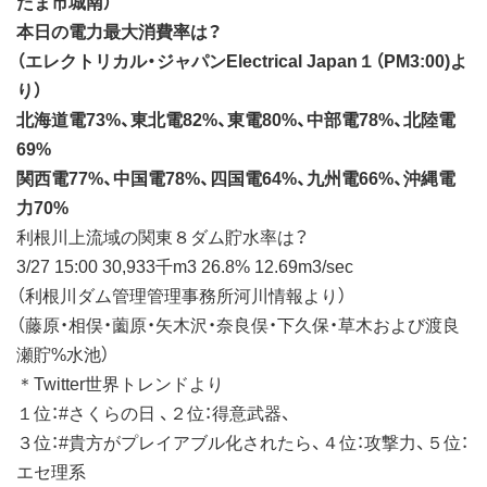
たま市城南）
本日の電力最大消費率は？
（エレクトリカル・ジャパンElectrical Japan１（PM3:00)よ
り）
北海道電73%、東北電82%、東電80%、中部電78%、北陸電
69%
関西電77%、中国電78%、四国電64%、九州電66%、沖縄電
力70%
利根川上流域の関東８ダム貯水率は？
3/27 15:00 30,933千m3 26.8% 12.69m3/sec
（利根川ダム管理管理事務所河川情報より）
（藤原・相俣・薗原・矢木沢・奈良俣・下久保・草木および渡良
瀬貯%水池）
＊Twitter世界トレンドより
１位：#さくらの日 、２位：得意武器、
３位：#貴方がプレイアブル化されたら、４位：攻撃力、５位：
エセ理系