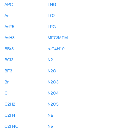
APC
LNG
Ar
LO2
AsF5
LPG
AsH3
MFC/MFM
BBr3
n-C4H10
BCl3
N2
BF3
N2O
Br
N2O3
C
N2O4
C2H2
N2O5
C2H4
Na
C2H4O
Ne