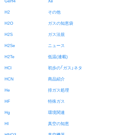
GeH4
Xe
H2
その他
H2O
ガスの知恵袋
H2S
ガス法規
H2Se
ニュース
H2Te
低温(連載)
HCl
初歩の「ガス」ネタ
HCN
商品紹介
He
排ガス処理
HF
特殊ガス
Hg
環境関連
HI
真空の知恵
HNO3
真空機器