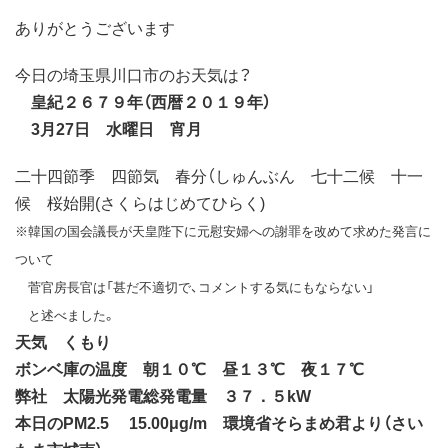
ありがとうございます
今日の埼玉県川口市のお天気は？
皇紀２６７９年（西暦２０１９年）
3月27日 水曜日 宵月
二十四節季 四節気 春分（しゅんぶん 七十二候 十一
候 桜始開(さくらはじめてひらく)
※韓国の国会議長が天皇陛下に元慰安婦への謝罪を改めて求めた発言に
ついて
菅官房長官は「甚だ不適切で、コメントする気にもならない」
と述べました。
天気 くもり
ボンベ庫の温度 朝１０℃ 昼１３℃ 夜１７℃
弊社 太陽光発電総発電量 ３７．５kW
本日のPM2.5 15.00μg/m 環境省そらまめ君より（さい