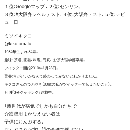
１位：Googleマップ 、２位：ゼンリン、
３位：#大阪弁レベルテスト、４位：大阪弁テスト、５位：デビ
ュー日
ミゾイキクコ
@kikutomatu
1934年生まれ 84歳。
趣味・茶道、園芸、料理、写真、 お茶大理学部卒業。
ツイッター開始2010年1月28日。
著書:何がいいかなんて終わってみないとわかりません。
キクコさんのつぶやき（83歳の私がツイッターで伝えたいこと）。
月刊「3分クッキング」連載中。
「親世代が病気でしかも自分たちで
介護費用まかなえない者は
子供におんぶする。
おんぶされた方は親の介護で働けない。