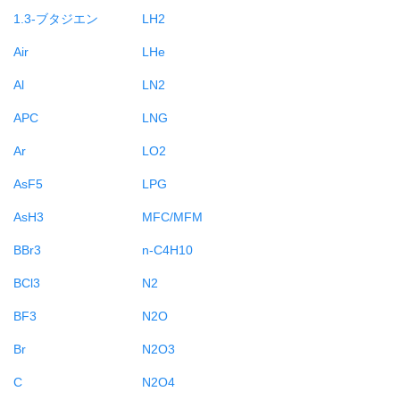
1.3-ブタジエン
LH2
Air
LHe
Al
LN2
APC
LNG
Ar
LO2
AsF5
LPG
AsH3
MFC/MFM
BBr3
n-C4H10
BCl3
N2
BF3
N2O
Br
N2O3
C
N2O4