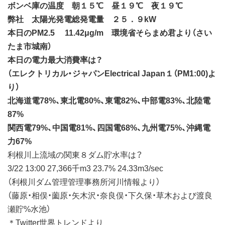
ボンベ庫の温度 朝１５℃ 昼１９℃ 夜１９℃
弊社 太陽光発電総発電量 ２５．９kW
本日のPM2.5 11.42μg/m 環境省そらまめ君より（さい
たま市城南）
本日の電力最大消費率は？
（エレクトリカル・ジャパンElectrical Japan１（PM1:00)よ
り）
北海道電78%、東北電80%、東電82%、中部電83%、北陸電
87%
関西電79%、中国電81%、四国電68%、九州電75%、沖縄電
力67%
利根川上流域の関東８ダム貯水率は？
3/22 13:00 27,366千m3 23.7% 24.33m3/sec
（利根川ダム管理管理事務所河川情報より）
（藤原・相俣・薗原・矢木沢・奈良俣・下久保・草木および渡良
瀬貯%水池）
＊Twitter世界トレンドより