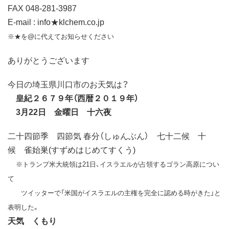
FAX 048-281-3987
E-mail : info★klchem.co.jp
※★を@に代えてお知らせください
ありがとうございます
今日の埼玉県川口市のお天気は？
皇紀２６７９年（西暦２０１９年）
3月22日 金曜日 十六夜
二十四節季 四節気 春分（しゅんぶん） 七十二候 十
候 雀始巣(すずめはじめてすくう)
※トランプ米大統領は21日、イスラエルが占領するゴラン高原につい
て
ツイッターで「米国がイスラエルの主権を完全に認める時がきた」と
表明した。
天気 くもり