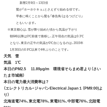
新暦2月9日～13日頃
鶯が「ホーホケキョ」とさえずり始める頃です。
早春に鳴くことから鶯を「春告鳥（はるつげどり」
ともいいます。
※東京都心は、雪が降り始めた頃から気温が下がり
朝6時以降は0℃前後で推移し、正午現在の気温は0.3℃
となり、東京の正午の気温が0℃台になるのは、2015年
1月30日の0.9℃以来で4年ぶりのことです。
天気 雪
気温 1℃
本日のPM2.5 11.89μg/m 環境省そらまめ君より（さい
たま市城南）
本日の電力最大消費率は？
（エレクトリカル・ジャパンElectrical Japan１（PM9:00)よ
り）
北海道電74%、東北電78%、東電81%、中部電76%、北陸電