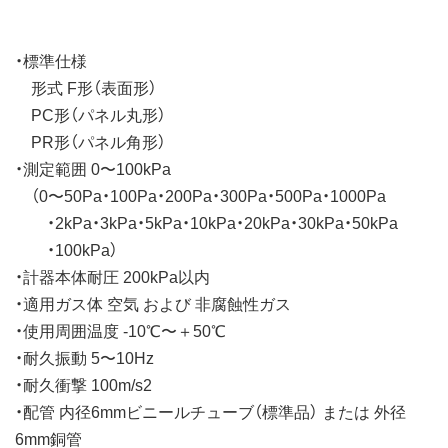
・標準仕様
形式 F形（表面形）
PC形（パネル丸形）
PR形（パネル角形）
・測定範囲 0〜100kPa
（0〜50Pa・100Pa・200Pa・300Pa・500Pa・1000Pa
・2kPa・3kPa・5kPa・10kPa・20kPa・30kPa・50kPa
・100kPa）
・計器本体耐圧 200kPa以内
・適用ガス体 空気 および 非腐蝕性ガス
・使用周囲温度 -10℃〜＋50℃
・耐久振動 5〜10Hz
・耐久衝撃 100m/s2
・配管 内径6mmビニールチューブ（標準品） または 外径
6mm銅管