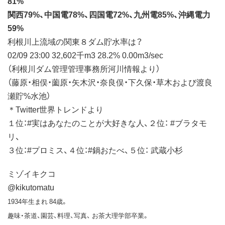
81%
関西79%、中国電78%、四国電72%、九州電85%、沖縄電力
59%
利根川上流域の関東８ダム貯水率は？
02/09 23:00 32,602千m3 28.2% 0.00m3/sec
（利根川ダム管理管理事務所河川情報より）
（藤原・相俣・薗原・矢木沢・奈良俣・下久保・草木および渡良
瀬貯%水池）
＊Twitter世界トレンドより
１位：#実はあなたのことが大好きな人、２位： #ブラタモ
リ、
３位：#プロミス、４位：#鍋おたべ、５位： 武蔵小杉
ミゾイキクコ
@kikutomatu
1934年生まれ 84歳。
趣味・茶道、園芸、料理、写真、 お茶大理学部卒業。