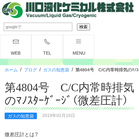
WEB
TEL
MENU
/
/
/
ホーム
ブログ
ガスの知恵袋
第4804号 C/C内常時排気のﾏﾉｽﾀ
第4804号 C/C内常時排気
のﾏﾉｽﾀｰｹﾞｰｼﾞ（微差圧計）
2019年02月10日
ガスの知恵袋
微差圧計とは？