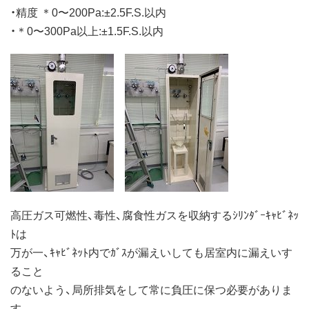
・精度 ＊0〜200Pa:±2.5F.S.以内
・＊0〜300Pa以上:±1.5F.S.以内
高圧ガス可燃性、毒性、腐食性ガスを収納するｼﾘﾝﾀﾞｰｷｬﾋﾞﾈｯ
ﾄは
万が一、ｷｬﾋﾞﾈｯﾄ内でｶﾞｽが漏えいしても居室内に漏えいす
ること
のないよう、局所排気をして常に負圧に保つ必要がありま
す。