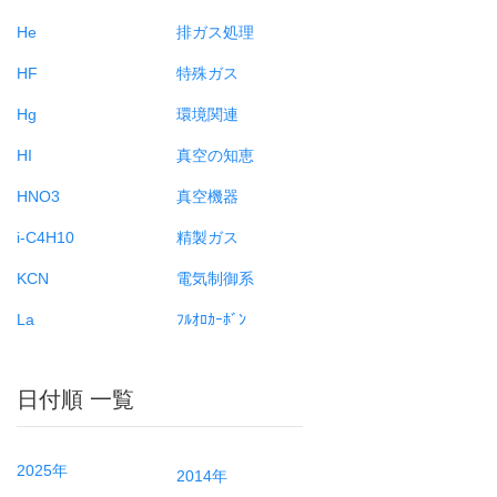
He
排ガス処理
HF
特殊ガス
Hg
環境関連
HI
真空の知恵
HNO3
真空機器
i-C4H10
精製ガス
KCN
電気制御系
La
ﾌﾙｵﾛｶｰﾎﾞﾝ
日付順 一覧
2025年
2014年