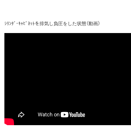
ｼﾘﾝﾀﾞｰｷｬﾋﾞﾈｯﾄを排気し負圧をした状態（動画）