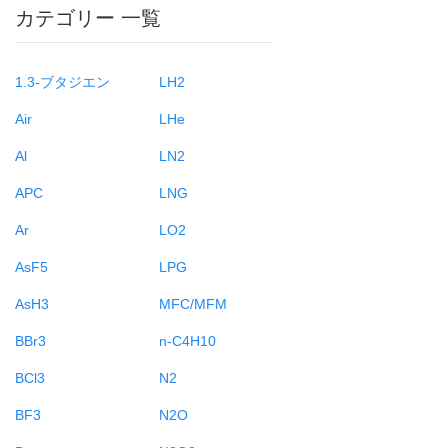
カテゴリー 一覧
1.3-ブタジエン
LH2
Air
LHe
Al
LN2
APC
LNG
Ar
LO2
AsF5
LPG
AsH3
MFC/MFM
BBr3
n-C4H10
BCl3
N2
BF3
N2O