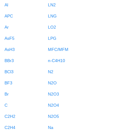
Al
LN2
APC
LNG
Ar
LO2
AsF5
LPG
AsH3
MFC/MFM
BBr3
n-C4H10
BCl3
N2
BF3
N2O
Br
N2O3
C
N2O4
C2H2
N2O5
C2H4
Na