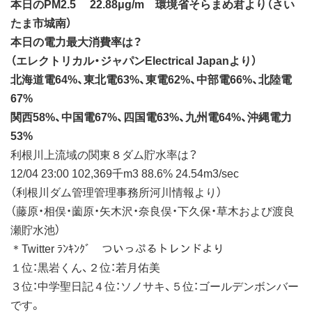
本日のPM2.5 22.88μg/m 環境省そらまめ君より（さい
たま市城南）
本日の電力最大消費率は？
（エレクトリカル・ジャパンElectrical Japanより）
北海道電64%、東北電63%、東電62%、中部電66%、北陸電
67%
関西58%、中国電67%、四国電63%、九州電64%、沖縄電力
53%
利根川上流域の関東８ダム貯水率は？
12/04 23:00 102,369千m3 88.6% 24.54m3/sec
（利根川ダム管理管理事務所河川情報より）
（藤原・相俣・薗原・矢木沢・奈良俣・下久保・草木および渡良
瀬貯水池）
＊Twitter ﾗﾝｷﾝｸﾞ ついっぷるトレンドより
１位：黒岩くん、２位：若月佑美
３位：中学聖日記４位：ソノサキ、５位：ゴールデンボンバー
です。