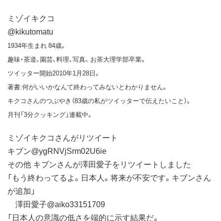
ミゾイキクコ
@kikutomatu
1934年生まれ 84歳。
趣味・茶道、園芸、料理、写真、 お茶大理学部卒業。
ツイッター開始2010年1月28日。
著書:何がいいかなんて終わってみないとわかりません。
キクコさんのつぶやき（83歳の私がツイッターで伝えたいこと）。
月刊「3分クッキング」連載中。
ミゾイキクコさんがリツイート
キブン@ygRNVjSrm02U6ie
その他 キブンさんが澤田愛子をリツイートしました
「もう終わってるよ。日本人。将来が不安です。キブンさん
が追加」
澤田愛子@aiko33151709
「日本人の意識の低さを端的に示す結果だ。