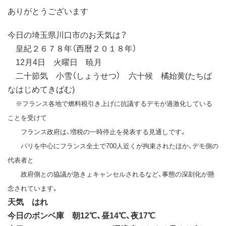
ありがとうございます
今日の埼玉県川口市のお天気は？
皇紀２６７８年（西暦２０１８年）
12月4日 火曜日 暁月
二十節気 小雪（しょうせつ） 六十候 橘始黄(たちば
なはじめてきばむ)
※フランス各地で燃料税引き上げに抗議するデモが過激化している
ことを受けて
フランス政府は、増税の一時停止を発表する見通しです。
パリを中心にフランス全土で700人近くが拘束されたほか、デモ側の
代表者と
政府側との協議が急きょキャンセルされるなど、事態の深刻化が懸
念されています。
天気 はれ
今日のボンベ庫 朝12℃、昼14℃、夜17℃