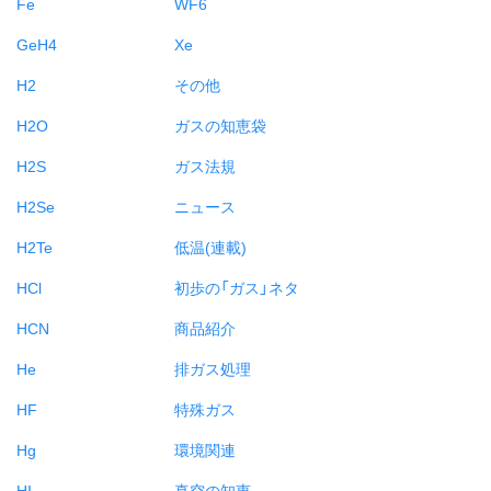
Fe
WF6
GeH4
Xe
H2
その他
H2O
ガスの知恵袋
H2S
ガス法規
H2Se
ニュース
H2Te
低温(連載)
HCl
初歩の「ガス」ネタ
HCN
商品紹介
He
排ガス処理
HF
特殊ガス
Hg
環境関連
HI
真空の知恵