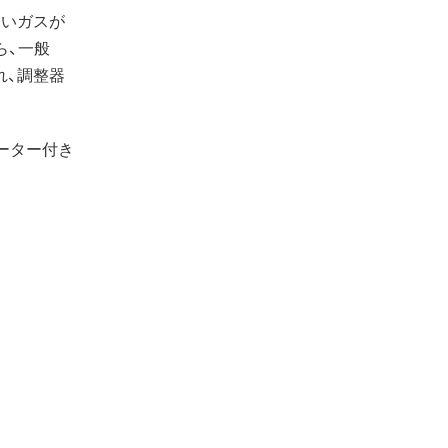
たいガスが
ら、一般
れ、調整器
。
ーター付き