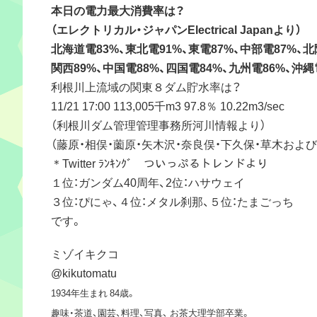
本日の電力最大消費率は？
（エレクトリカル・ジャパンElectrical Japanより）
北海道電83%、東北電91%、東電87%、中部電87%、北
関西89%、中国電88%、四国電84%、九州電86%、沖縄
利根川上流域の関東８ダム貯水率は？
11/21 17:00 113,005千m3 97.8％ 10.22m3/sec
（利根川ダム管理管理事務所河川情報より）
（藤原・相俣・薗原・矢木沢・奈良俣・下久保・草木およ
＊Twitter ﾗﾝｷﾝｸﾞ ついっぷるトレンドより
１位：ガンダム40周年、2位：ハサウェイ
３位：ぴにゃ、４位：メタル刹那、５位：たまごっち
です。
ミゾイキクコ
@kikutomatu
1934年生まれ 84歳。
趣味・茶道、園芸、料理、写真、 お茶大理学部卒業。