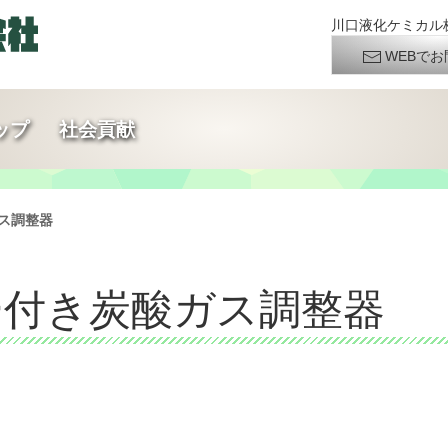
川口液化ケミカル株
WEBでお
ップ
社会貢献
ガス調整器
ター付き炭酸ガス調整器