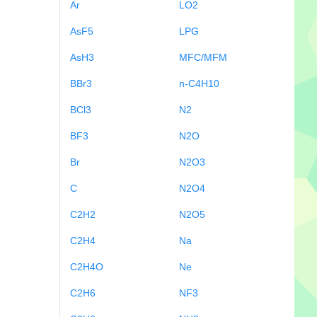
Ar
LO2
AsF5
LPG
AsH3
MFC/MFM
BBr3
n-C4H10
BCl3
N2
BF3
N2O
Br
N2O3
C
N2O4
C2H2
N2O5
C2H4
Na
C2H4O
Ne
C2H6
NF3