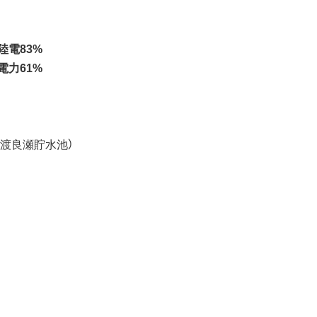
陸電83%
電力61%
び渡良瀬貯水池）