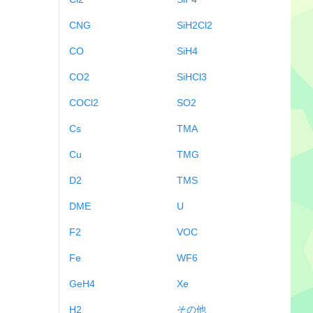
CNG
SiH2Cl2
CO
SiH4
CO2
SiHCl3
COCl2
SO2
Cs
TMA
Cu
TMG
D2
TMS
DME
U
F2
VOC
Fe
WF6
GeH4
Xe
H2
その他