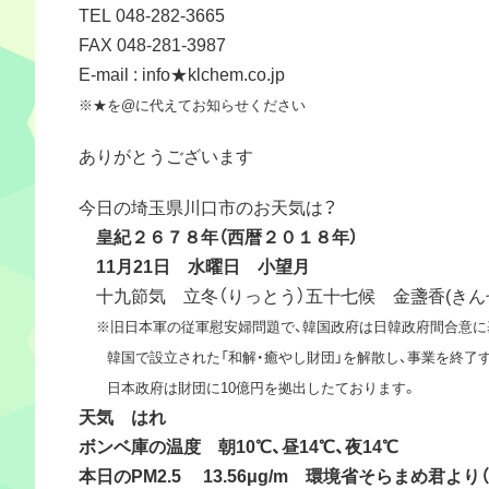
TEL 048-282-3665
FAX 048-281-3987
E-mail : info★klchem.co.jp
※★を@に代えてお知らせください
ありがとうございます
今日の埼玉県川口市のお天気は？
皇紀２６７８年（西暦２０１８年）
11月21日 水曜日 小望月
十九節気 立冬（りっとう）五十七候 金盞香(きん
※旧日本軍の従軍慰安婦問題で、韓国政府は日韓政府間合意に
韓国で設立された「和解・癒やし財団」を解散し、事業を終了
日本政府は財団に10億円を拠出したております。
天気 はれ
ボンベ庫の温度 朝10℃、昼14℃、夜14℃
本日のPM2.5 13.56μg/m 環境省そらまめ君よ