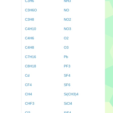
C3H6
NH3
C3H6O
NO
C3H8
NO2
C4H10
NO3
C4H6
O2
C4H8
O3
C7H16
Pb
C8H18
PF3
Cd
SF4
CF4
SF6
CH4
Si(CH3)4
CHF3
SiCl4
Cl2
SiF4