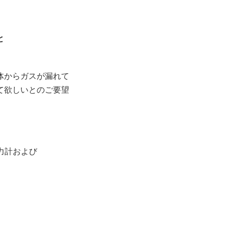
と
体からガスが漏れて
て欲しいとのご要望
力計および