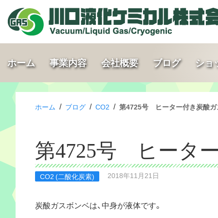
ホーム
事業内容
会社概要
ブログ
ショ
/
/
/
ホーム
ブログ
CO2
第4725号 ヒーター付き炭酸
第4725号 ヒー
2018年11月21日
CO2 (二酸化炭素)
炭酸ガスボンベは、中身が液体です。