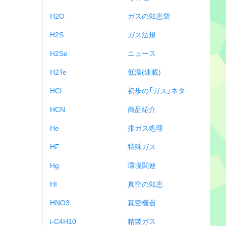
H2O
ガスの知恵袋
H2S
ガス法規
H2Se
ニュース
H2Te
低温(連載)
HCl
初歩の「ガス」ネタ
HCN
商品紹介
He
排ガス処理
HF
特殊ガス
Hg
環境関連
HI
真空の知恵
HNO3
真空機器
i-C4H10
精製ガス