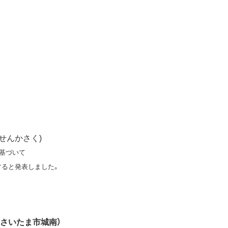
せんかさく)
基づいて
すると発表しました。
り（さいたま市城南）