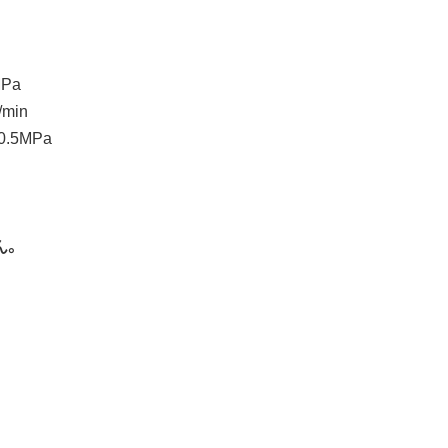
MPa
min
0.5MPa
ん。