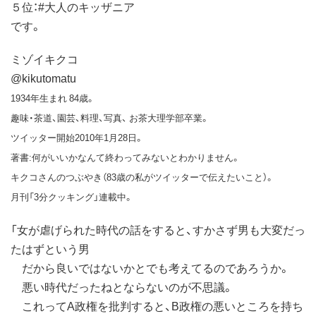
５位：#大人のキッザニア
です。
ミゾイキクコ
@kikutomatu
1934年生まれ 84歳。
趣味・茶道、園芸、料理、写真、 お茶大理学部卒業。
ツイッター開始2010年1月28日。
著書:何がいいかなんて終わってみないとわかりません。
キクコさんのつぶやき（83歳の私がツイッターで伝えたいこと）。
月刊「3分クッキング」連載中。
「女が虐げられた時代の話をすると、すかさず男も大変だっ
たはずという男
だから良いではないかとでも考えてるのであろうか。
悪い時代だったねとならないのが不思議。
これってA政権を批判すると、B政権の悪いところを持ち