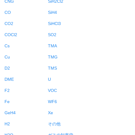
CNG
SiH2Cl2
CO
SiH4
CO2
SiHCl3
COCl2
SO2
Cs
TMA
Cu
TMG
D2
TMS
DME
U
F2
VOC
Fe
WF6
GeH4
Xe
H2
その他
H2O
ガスの知恵袋