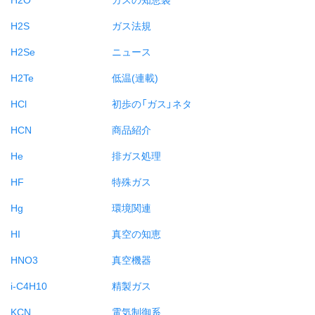
H2S
ガス法規
H2Se
ニュース
H2Te
低温(連載)
HCl
初歩の「ガス」ネタ
HCN
商品紹介
He
排ガス処理
HF
特殊ガス
Hg
環境関連
HI
真空の知恵
HNO3
真空機器
i-C4H10
精製ガス
KCN
電気制御系