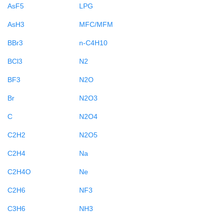
AsF5
LPG
AsH3
MFC/MFM
BBr3
n-C4H10
BCl3
N2
BF3
N2O
Br
N2O3
C
N2O4
C2H2
N2O5
C2H4
Na
C2H4O
Ne
C2H6
NF3
C3H6
NH3