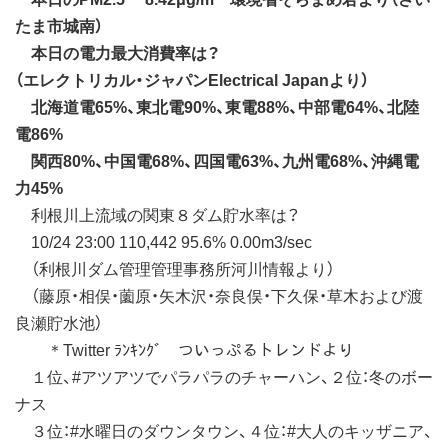
たま市城南）
本日の電力最大消費率は？
（エレクトリカル・ジャパンElectrical Japanより）
北海道電65%、東北電90%、東電88%、中部電64%、北陸
電86%
関西80%、中国電68%、四国電63%、九州電68%、沖縄電
力45%
利根川上流域の関東８ダム貯水率は？
10/24 23:00 110,442 95.6% 0.00m3/sec
（利根川ダム管理管理事務所河川情報より）
（藤原・相俣・薗原・矢木沢・奈良俣・下久保・草木および渡
良瀬貯水池）
＊Twitter ﾗﾝｷﾝｸﾞ ついっぷるトレンドより
１位、#アツアツでパラパラのチャーハン、２位：冬のボー
ナス
３位：#水曜日のダウンタウン、４位：#大人のキッザニア、