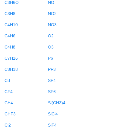
C3H6O
NO
C3H8
NO2
C4H10
NO3
C4H6
O2
C4H8
O3
C7H16
Pb
C8H18
PF3
Cd
SF4
CF4
SF6
CH4
Si(CH3)4
CHF3
SiCl4
Cl2
SiF4