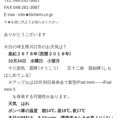
FAX 048-281-3987
E-mai : info★klchem.co.jp
※★を@に代えてお知らせください
ありがとうございます
今日の埼玉県川口市のお天気は？
皇紀２６７８年（西暦２０１８年）
10月24日 水曜日 小望月
十八節気 霜降（そうこう） 五十二候 霜始降（しも
はじめてふる）
※アップルは10月30日発表会で新型iPad mini――iPad
mini 5
を発表する可能性があります。
天気 はれ
ボンベ庫の温度 朝14℃、昼18℃、夜17℃
本日のPM2.5 8.42μg/m 環境省そらまめ君より（さい