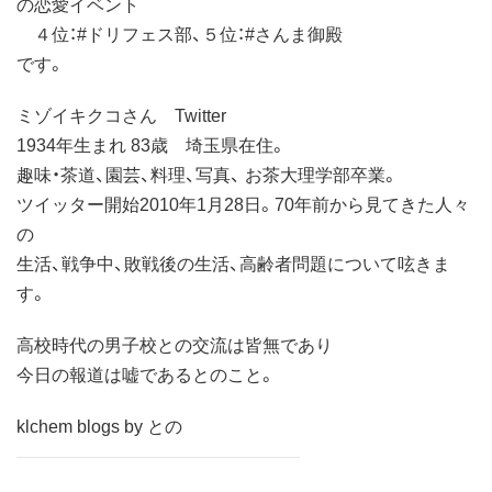
の恋愛イベント
４位：#ドリフェス部、５位：#さんま御殿
です。
ミゾイキクコさん Twitter
1934年生まれ 83歳 埼玉県在住。
趣味・茶道、園芸、料理、写真、 お茶大理学部卒業。
ツイッター開始2010年1月28日。70年前から見てきた人々
の
生活、戦争中、敗戦後の生活、高齢者問題について呟きま
す。
高校時代の男子校との交流は皆無であり
今日の報道は嘘であるとのこと。
klchem blogs by との