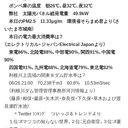
ボンベ庫の温度 朝26℃、昼32℃、夜32℃
弊社 太陽光パネル総発電量 49.9kW
本日のPM2.5 11.33μg/m 環境省そらまめ君より（さ
いたま市城南）
本日の電力最大消費率は？
（エレクトリカル・ジャパンElectrical Japanより）
東電86%、北陸電88%、中部電90%、関西91%、中国電
90%
四国電91%、九州電88%、北海道電79%、東北電82%
利根川上流域の関東８ダム貯水率は？
06/26 21:00 70,238千m3 60.8% 10.53m3/sec
（利根川ダム管理管理事務所河川情報より）
（藤原・相俣・薗原・矢木沢・奈良俣・下久保・草木および渡
良瀬貯水池）
＊Twitter ﾗﾝｷﾝｸﾞ ついっぷるトレンドより
１位：#マツコの知らない世界、２位：元自衛官、３位：#夏