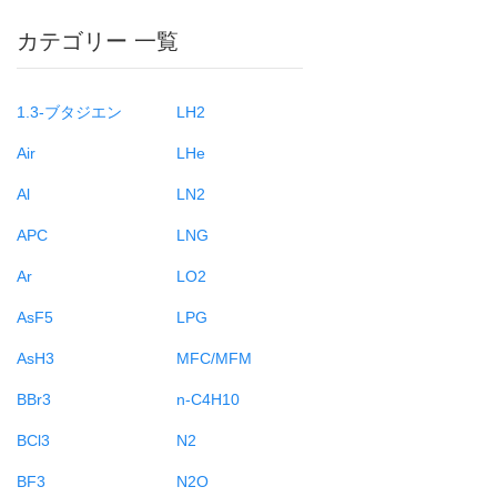
カテゴリー 一覧
1.3-ブタジエン
LH2
Air
LHe
Al
LN2
APC
LNG
Ar
LO2
AsF5
LPG
AsH3
MFC/MFM
BBr3
n-C4H10
BCl3
N2
BF3
N2O