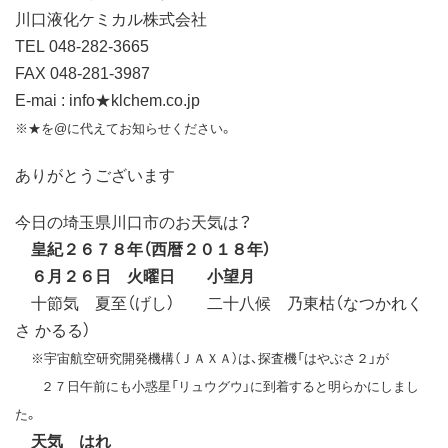
川口液化ケミカル株式会社
TEL 048-282-3665
FAX 048-281-3987
E-mai : info★klchem.co.jp
※★を@に代えてお知らせください。
ありがとうございます
今日の埼玉県川口市のお天気は？
皇紀２６７８年（西暦２０１８年）
６月２６日 火曜日 小望月
十節気 夏至（げし） 二十八候 乃東枯（なつかれく
さ かるる）
※宇宙航空研究開発機構（ＪＡＸＡ）は、探査機「はやぶさ２」が
２７日午前にも小惑星「リュウグウ」に到着すると明らかにしまし
た。
天気 はれ