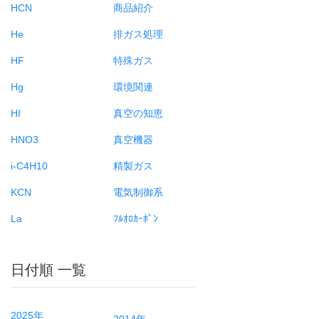
HCN
商品紹介
He
排ガス処理
HF
特殊ガス
Hg
環境関連
HI
真空の知恵
HNO3
真空機器
i-C4H10
精製ガス
KCN
電気制御系
La
ﾌﾙｵﾛｶｰﾎﾞﾝ
日付順 一覧
2025年
2014年