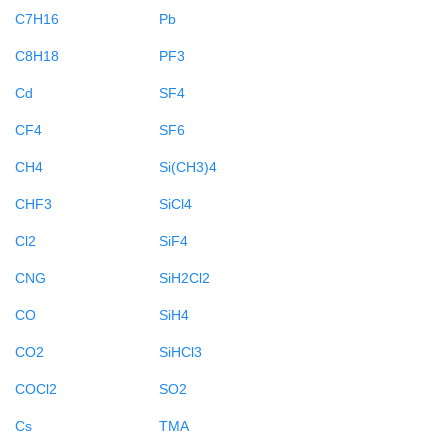
C7H16
Pb
C8H18
PF3
Cd
SF4
CF4
SF6
CH4
Si(CH3)4
CHF3
SiCl4
Cl2
SiF4
CNG
SiH2Cl2
CO
SiH4
CO2
SiHCl3
COCl2
SO2
Cs
TMA