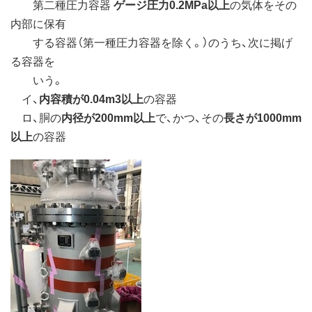
第二種圧力容器
ゲージ圧力0.2MPa以上
の気体をその
内部に保有
する容器（第一種圧力容器を除く。）のうち、次に掲げ
る容器を
いう。
イ、
内容積が0.04m3以上
の容器
ロ、胴の
内径が200mm以上
で、かつ、その
長さが1000mm
以上
の容器