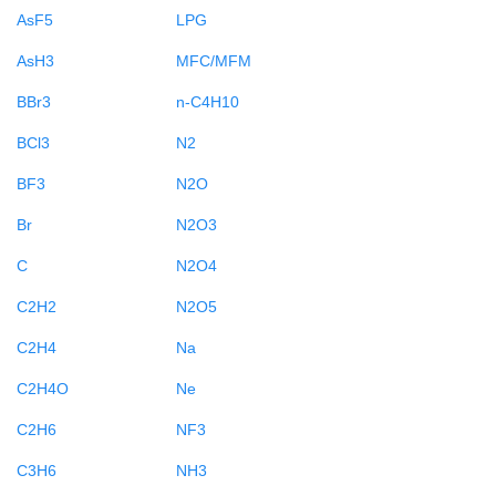
AsF5
LPG
AsH3
MFC/MFM
BBr3
n-C4H10
BCl3
N2
BF3
N2O
Br
N2O3
C
N2O4
C2H2
N2O5
C2H4
Na
C2H4O
Ne
C2H6
NF3
C3H6
NH3