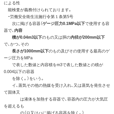
による性
能検査が義務付けられております。
・労働安全衛生法施行令第１条第5号
次に掲げる容器（
ゲージ圧力0.1MPa以下
で使用する容
器で、
内容
積が0.04m3以下
のもの又は胴の
内径が200mm以下
で、かつ、その
長さが1000mm以下
のもの及びその使用する最高のゲ
ージ圧力をMPa
で表した数値と内容積をm3で表した数値との積が
0.004以下の容器
を除く。）をいう。
イ、蒸気その他の熱媒を受け入れ、又は蒸気を発生させ
て固体又
は液体を加熱する容器で、容器内の圧力が大気圧
を超えるも
の（ロ又はハに掲げる容器を除く。）