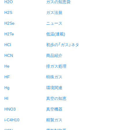
H2O
ガスの知恵袋
H2S
ガス法規
H2Se
ニュース
H2Te
低温(連載)
HCl
初歩の「ガス」ネタ
HCN
商品紹介
He
排ガス処理
HF
特殊ガス
Hg
環境関連
HI
真空の知恵
HNO3
真空機器
i-C4H10
精製ガス