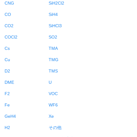
CNG
SiH2Cl2
CO
SiH4
CO2
SiHCl3
COCl2
SO2
Cs
TMA
Cu
TMG
D2
TMS
DME
U
F2
VOC
Fe
WF6
GeH4
Xe
H2
その他