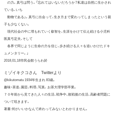
の力。真弓は問う。「忘れてはいないだろうか？私達は自然に生かされ
ている、いち
動物である」。真弓に出会って、生き方まで変わってしまったという親
子も少なくない。
現代社会の中に埋もれていく叡智を、生涯をかけて伝え続ける小児科
医真弓定夫、そして
各界で同じように生命の力を信じ、歩き続ける人々を追いかけたドキ
ュメンタリー。」
2018,01,18市民会館うらわ於
ミゾイキクコさん Twitterより
@kikutomatu 1934年生まれ 83歳。
趣味・茶道、園芸、料理、写真、 お茶大理学部卒業。
７０年前から見てきた人々の生活、戦争中、敗戦後の生活、高齢者問題に
ついて呟きます。
著書:何がいいかなんて終わってみないとわかりません。