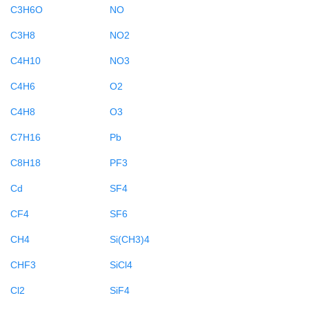
C3H6O
NO
C3H8
NO2
C4H10
NO3
C4H6
O2
C4H8
O3
C7H16
Pb
C8H18
PF3
Cd
SF4
CF4
SF6
CH4
Si(CH3)4
CHF3
SiCl4
Cl2
SiF4