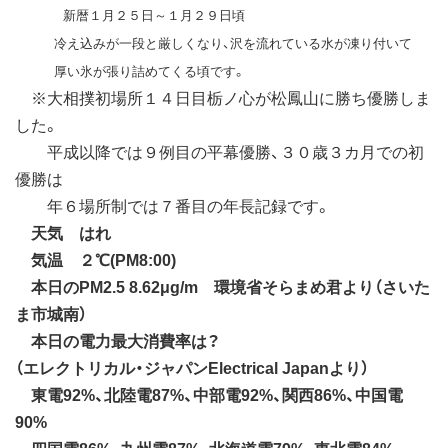
新暦１月２５日～１月２９日頃
冷え込みが一段と厳しくなり、沢を流れている水が凍り付いて
厚い氷が張り詰めてくる頃です。
※大相撲初場所１４日目栃ノ心が松鳳山に勝ち優勝しま
した。
平成以降では９例目の平幕優勝、３０歳３カ月での初
優勝は
年６場所制では７番目の年長記録です。
天気 はれ
気温 ２℃(PM8:00)
本日のPM2.5 8.62μg/m 環境省そらまめ君より（さいた
ま市城南）
本日の電力最大消費率は？
（エレクトリカル・ジャパンElectrical Japanより）
東電92%、北陸電87%、中部電92%、関西86%、中国電
90%
四国電86%、九州電87%、北海道電79%、東北電84%