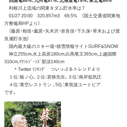
利根川上流域の関東８ダム貯水率は？
01/27 20:00 320,857m3 69.5% （国土交通省関東地
方整備局HPより）
（藤原・相俣・薗原・矢木沢・奈良俣・下久保・草木および渡
良瀬貯水池）
国内最大級のスキー場・積雪情報サイトSURF&SNOW
神立255cm,水上高原180cm,白馬竜王365cm,上越国際
310cm,ﾏｳﾝﾄｼﾞｰﾝｽﾞ那須140cm
＊Twitter ﾗﾝｷﾝｸﾞ ついっぷるトレンドより
１位：栃ノ心、２位：若狭先生、３位：南岸低気圧
４位：青空レストラン 、5位：東筑波ユートピア
です。