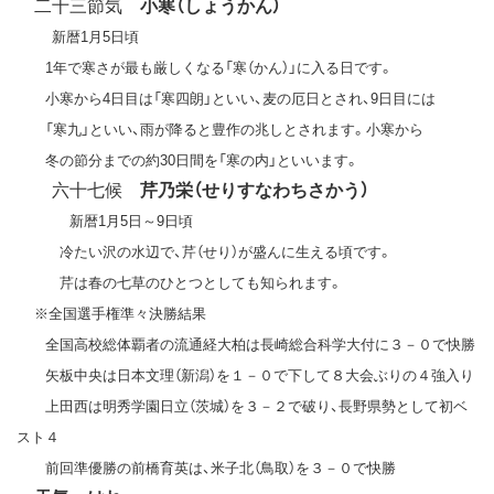
二十三節気
小寒（しょうかん）
新暦1月5日頃
1年で寒さが最も厳しくなる「寒（かん）」に入る日です。
小寒から4日目は「寒四朗」といい、麦の厄日とされ、9日目には
「寒九」といい、雨が降ると豊作の兆しとされます。小寒から
冬の節分までの約30日間を「寒の内」といいます。
六十七候
芹乃栄（せりすなわちさかう）
新暦1月5日～9日頃
冷たい沢の水辺で、芹（せり）が盛んに生える頃です。
芹は春の七草のひとつとしても知られます。
※全国選手権準々決勝結果
全国高校総体覇者の流通経大柏は長崎総合科学大付に３－０で快勝
矢板中央は日本文理（新潟）を１－０で下して８大会ぶりの４強入り
上田西は明秀学園日立（茨城）を３－２で破り、長野県勢として初ベ
スト４
前回準優勝の前橋育英は、米子北（鳥取）を３－０で快勝