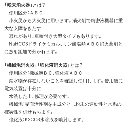
「粉末消火器」
とは？
使用区分：ＡＢＣ
小火災から大火災に用います。消火剤で精密液機器に重
大な支障をきたす
恐れがあり、車輪付き大型タイプもあります。
NaHCO3ドライケミカル、リン酸塩類ＡＢＣ消火薬剤と
に放射距離で分かれます。
「機械泡消火器」「強化液消火器」
とは？
使用区分：機械泡ＢＣ、強化液ＡＢＣ
禁水物が存在しないことを確認し使用します。使用後に
電気装置は十分に
水洗した上、修理が必要です。
機械泡：界面活性剤を主成分とし粉末の速効性と水系の
確実性を併せもちます。
強化液：K2CO3水溶液を噴射します。