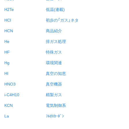
H2Te
低温(連載)
HCl
初歩の「ガス」ネタ
HCN
商品紹介
He
排ガス処理
HF
特殊ガス
Hg
環境関連
HI
真空の知恵
HNO3
真空機器
i-C4H10
精製ガス
KCN
電気制御系
La
ﾌﾙｵﾛｶｰﾎﾞﾝ