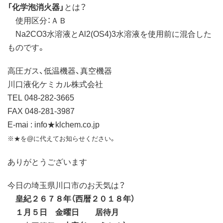
「化学泡消火器」
とは？
使用区分：ＡＢ
Na2CO3水溶液とAl2(OS4)3水溶液を使用前に混合した
ものです。
高圧ガス、低温機器、真空機器
川口液化ケミカル株式会社
TEL 048-282-3665
FAX 048-281-3987
E-mai : info★klchem.co.jp
※★を@に代えてお知らせください。
ありがとうございます
今日の埼玉県川口市のお天気は？
皇紀２６７８年（西暦２０１８年）
１月５日 金曜日 居待月