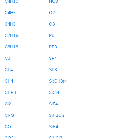
C4H10
NO3
C4H6
O2
C4H8
O3
C7H16
Pb
C8H18
PF3
Cd
SF4
CF4
SF6
CH4
Si(CH3)4
CHF3
SiCl4
Cl2
SiF4
CNG
SiH2Cl2
CO
SiH4
CO2
SiHCl3