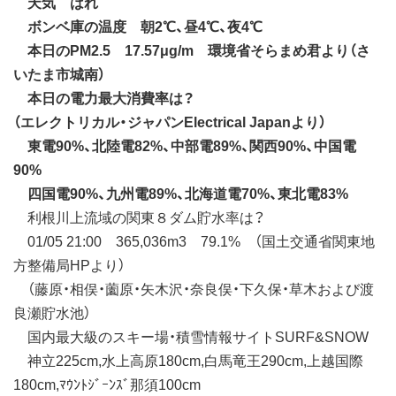
天気 はれ
ボンベ庫の温度 朝2℃、昼4℃、夜4℃
本日のPM2.5 17.57μg/m 環境省そらまめ君より（さ
いたま市城南）
本日の電力最大消費率は？
（エレクトリカル・ジャパンElectrical Japanより）
東電90%、北陸電82%、中部電89%、関西90%、中国電
90%
四国電90%、九州電89%、北海道電70%、東北電83%
利根川上流域の関東８ダム貯水率は？
01/05 21:00 365,036m3 79.1% （国土交通省関東地
方整備局HPより）
（藤原・相俣・薗原・矢木沢・奈良俣・下久保・草木および渡
良瀬貯水池）
国内最大級のスキー場・積雪情報サイトSURF&SNOW
神立225cm,水上高原180cm,白馬竜王290cm,上越国際
180cm,ﾏｳﾝﾄｼﾞｰﾝｽﾞ那須100cm