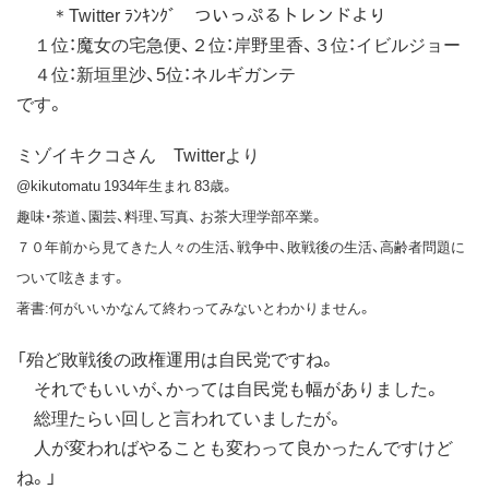
＊Twitter ﾗﾝｷﾝｸﾞ ついっぷるトレンドより
１位：魔女の宅急便、２位：岸野里香、３位：イビルジョー
４位：新垣里沙、5位：ネルギガンテ
です。
ミゾイキクコさん Twitterより
@kikutomatu 1934年生まれ 83歳。
趣味・茶道、園芸、料理、写真、 お茶大理学部卒業。
７０年前から見てきた人々の生活、戦争中、敗戦後の生活、高齢者問題に
ついて呟きます。
著書:何がいいかなんて終わってみないとわかりません。
「殆ど敗戦後の政権運用は自民党ですね。
それでもいいが、かっては自民党も幅がありました。
総理たらい回しと言われていましたが。
人が変わればやることも変わって良かったんですけど
ね。」