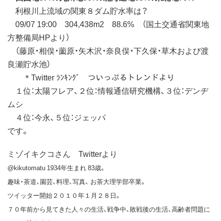
利根川上流域の関東８ダム貯水率は？
09/07 19:00 304,438m2 88.6% （国土交通省関東地
方整備局HPより）
（藤原・相俣・薗原・矢木沢・奈良俣・下久保・草木および渡
良瀬貯水池）
＊Twitter ﾗﾝｷﾝｸﾞ ついっぷるトレンドより
１位：太陽フレア、２位：情報通信研究機構、３位：デンヂ
ムシ
４位：今永、５位：ジェッパ
です。
ミゾイキクコさん Twitterより
@kikutomatu 1934年生まれ 83歳。
趣味・茶道、園芸、料理、写真、 お茶大理学部卒業。
ツイッター開始２０１０年１月２８日。
７０年前から見てきた人々の生活、戦争中、敗戦後の生活、高齢者問題に