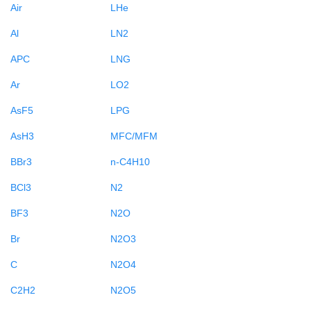
Air
LHe
Al
LN2
APC
LNG
Ar
LO2
AsF5
LPG
AsH3
MFC/MFM
BBr3
n-C4H10
BCl3
N2
BF3
N2O
Br
N2O3
C
N2O4
C2H2
N2O5