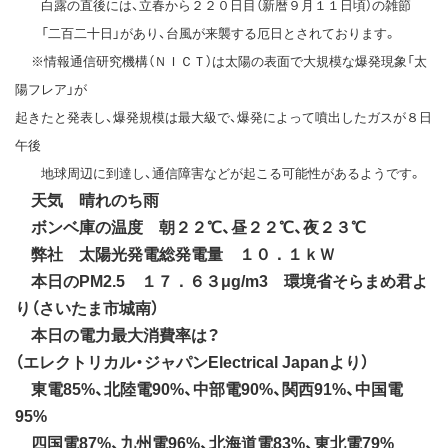
白露の直後には、立春から２２０日目（新暦９月１１日頃）の雑節
「二百二十日」があり、台風が来襲する厄日とされております。
※情報通信研究機構（ＮＩＣＴ）は太陽の表面で大規模な爆発現象「太
陽フレア」が
起きたと発表し、爆発規模は最大級で、爆発によって噴出したガスが８日
午後
地球周辺に到達し、通信障害などが起こる可能性があるようです。
天気 晴れのち雨
ボンベ庫の温度 朝２２℃、昼２２℃、夜２３℃
弊社 太陽光発電総発電量 １０．１ｋＷ
本日のPM2.5 １７．６３μg/m3 環境省そらまめ君よ
り（さいたま市城南）
本日の電力最大消費率は？
（エレクトリカル・ジャパンElectrical Japanより）
東電85%、北陸電90%、中部電90%、関西91%、中国電
95%
四国電87%、九州電96%、北海道電83%、東北電79%