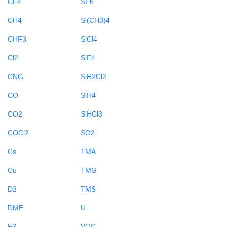
CF4
SF6
CH4
Si(CH3)4
CHF3
SiCl4
Cl2
SiF4
CNG
SiH2Cl2
CO
SiH4
CO2
SiHCl3
COCl2
SO2
Cs
TMA
Cu
TMG
D2
TMS
DME
U
F2
VOC