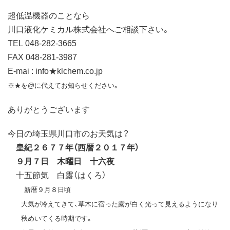
超低温機器のことなら
川口液化ケミカル株式会社へご相談下さい。
TEL 048-282-3665
FAX 048-281-3987
E-mai : info★klchem.co.jp
※★を@に代えてお知らせください。
ありがとうございます
今日の埼玉県川口市のお天気は？
皇紀２６７７年（西暦２０１７年）
９月７日 木曜日 十六夜
十五節気 白露（はくろ）
新暦９月８日頃
大気が冷えてきて、草木に宿った露が白く光って見えるようになり
秋めいてくる時期です。