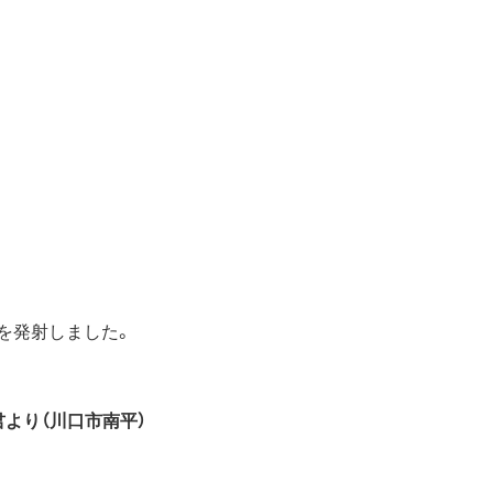
を発射しました。
君より（川口市南平）