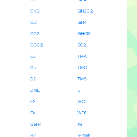
CNG
SiH2Cl2
CO
SiH4
CO2
SiHCl3
COCl2
SO2
Cs
TMA
Cu
TMG
D2
TMS
DME
U
F2
VOC
Fe
WF6
GeH4
Xe
H2
その他