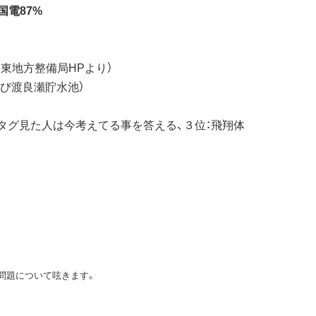
国電87%
通省関東地方整備局HPより）
よび渡良瀬貯水池）
のタグ見た人は今考えてる事を答える、３位：飛翔体
問題について呟きます。