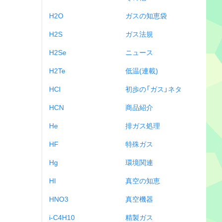
H2O
ガスの知恵袋
H2S
ガス法規
H2Se
ニュース
H2Te
低温(連載)
HCl
初歩の「ガス」ネタ
HCN
商品紹介
He
排ガス処理
HF
特殊ガス
Hg
環境関連
HI
真空の知恵
HNO3
真空機器
i-C4H10
精製ガス