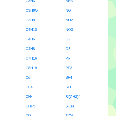
C3H6
NH3
C3H6O
NO
C3H8
NO2
C4H10
NO3
C4H6
O2
C4H8
O3
C7H16
Pb
C8H18
PF3
Cd
SF4
CF4
SF6
CH4
Si(CH3)4
CHF3
SiCl4
Cl2
SiF4