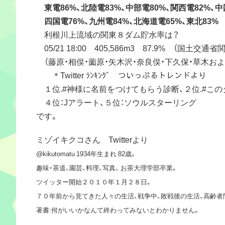
東電86%、北陸電83%、中部電80%、関西電82%、中
四国電76%、九州電84%、北海道電65%、東北83%
利根川上流域の関東８ダム貯水率は？
05/21 18:00 405,586m3 87.9% （国土交
（藤原・相俣・薗原・矢木沢・奈良俣・下久保・草木お
＊Twitter ﾗﾝｷﾝｸﾞ ついっぷるトレンドより
１位.#神様に名前をつけてもらう診断、２位.#こ
４位：Jアラート、５位：ソウルスターリング
です。
ミゾイキクコさん Twitterより
@kikutomatu 1934年生まれ 82歳。
趣味・茶道、園芸、料理、写真、 お茶大理学部卒業。
ツイッター開始２０１０年１月２８日。
７０年前から見てきた人々の生活、戦争中、敗戦後の生活、高齢者
著書:何がいいかなんて終わってみないとわかりません。