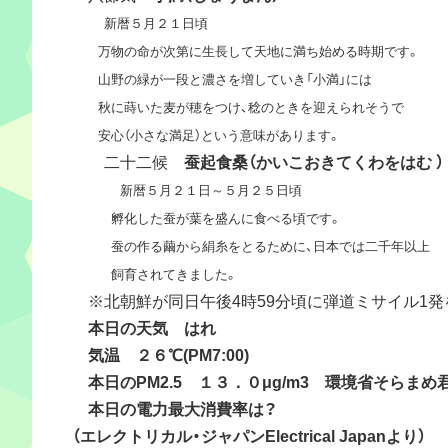
新暦５月２１日頃
万物の命が次第に生長して天地に満ち始める時期です。
山野の緑が一段と濃さを増していき「小満」には
秋に蒔いた麦が穂をつけ、稔のときを迎えられそうで
安心（小さな満足）という意味があります。
二十二候
蚕起食桑（かいこおきてくわをはむ ）
新暦５月２１日～５月２５日頃
孵化した蚕が葉を盛んに食べる頃です。
蚕の作る繭から絹糸をとるために、日本では二千年以上
飼育されてきました。
※北朝鮮が同日午後4時59分頃に弾道ミサイル1発
本日の天気 はれ
気温 ２６℃(PM7:00)
本日のPM2.5 １３．０μg/m3 環境省そらまめ
本日の電力最大消費率は？
（エレクトリカル・ジャパンElectrical Japanより）