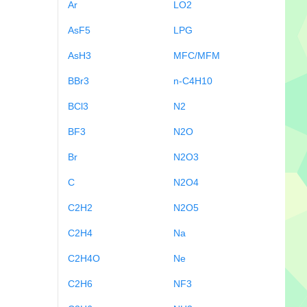
Ar
LO2
AsF5
LPG
AsH3
MFC/MFM
BBr3
n-C4H10
BCl3
N2
BF3
N2O
Br
N2O3
C
N2O4
C2H2
N2O5
C2H4
Na
C2H4O
Ne
C2H6
NF3