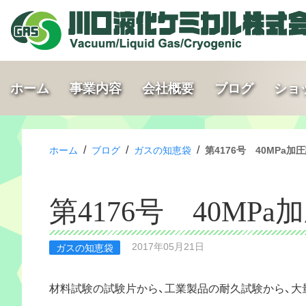
ホーム
事業内容
会社概要
ブログ
ショ
/
/
/
ホーム
ブログ
ガスの知恵袋
第4176号 40MPa
第4176号 40M
2017年05月21日
ガスの知恵袋
材料試験の試験片から、工業製品の耐久試験から、大