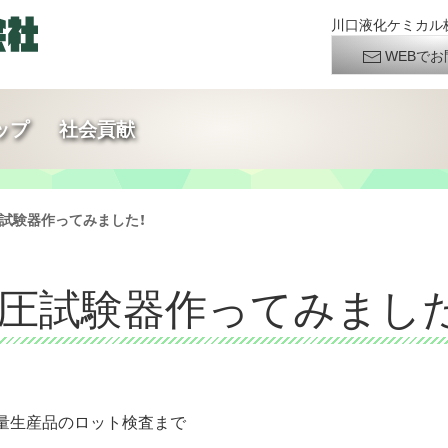
川口液化ケミカル株
WEBでお
ップ
社会貢献
加圧試験器作ってみました！
Pa加圧試験器作ってみまし
量生産品のロット検査まで