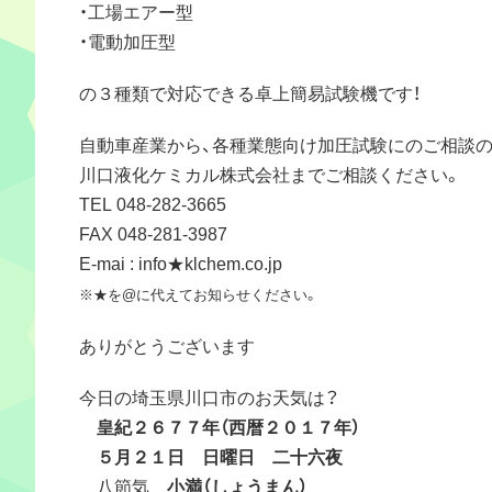
・工場エアー型
・電動加圧型
の３種類で対応できる卓上簡易試験機です！
自動車産業から、各種業態向け加圧試験にのご相談
川口液化ケミカル株式会社までご相談ください。
TEL 048-282-3665
FAX 048-281-3987
E-mai : info★klchem.co.jp
※★を@に代えてお知らせください。
ありがとうございます
今日の埼玉県川口市のお天気は？
皇紀２６７７年（西暦２０１７年）
５月２１日 日曜日 二十六夜
八節気
小満（しょうまん）