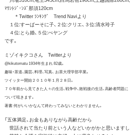
ﾏｳﾝﾄｼﾞｰﾝｽﾞ那須120cm
＊Twitter ﾗﾝｷﾝｸﾞ Trend Naviより
１位:すーぱーそに子、２位:クリエ、３位:清水玲子
４位:とら婚、５位:ぺヤング
です。
ミゾイキクコさん Twitterより
@kikutomatu 1934年生まれ 82歳。
趣味・茶道、園芸、料理、写真、 お茶大理学部卒業。
ツイッター開始２０１０年１月２８日。
７０年前から見てきた人々の生活、戦争中、敗戦後の生活、高齢者問題に
ついて呟きます。
著書:何がいいかなんて終わってみないとわかりません。
「五体満足、お金もありながら高齢だから
世話されて当たり前という人などいかがかと思いますし