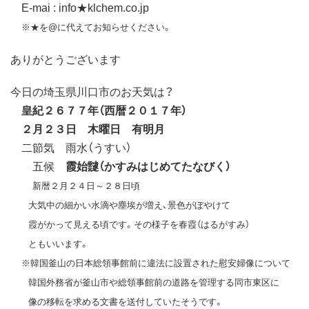
E-mai : info★klchem.co.jp
※★を@に代えてお知らせください。
ありがとうございます
今日の埼玉県川口市のお天気は？
皇紀２６７７年（西暦２０１７年）
２月２３日 木曜日 有明月
二節気 雨水（うすい）
五候
霞始靆（かすみはじめてたなびく）
新暦２月２４日～２８日頃
大気中の細かい水滴や塵埃が増え、景色がぼやけて
霞がかって見える頃です。その様子を春霞（はるがすみ）
ともいいます。
※韓国釜山の日本総領事館前に違法に設置された慰安婦像について
韓国外務省が釜山市や総領事館前の道路を管理する同市東区に
像の移転を求める文書を送付していたそうです。