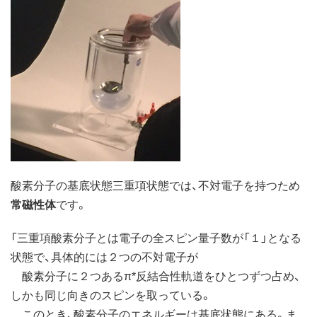
酸素分子の基底状態三重項状態では、不対電子を持つため
常磁性体
です。
「三重項酸素分子とは電子の全スピン量子数が「１」となる
状態で、具体的には２つの不対電子が
酸素分子に２つあるπ*反結合性軌道をひとつずつ占め、
しかも同じ向きのスピンを取っている。
このとき、酸素分子のエネルギーは基底状態にある。ま