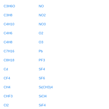
C3H6O
NO
C3H8
NO2
C4H10
NO3
C4H6
O2
C4H8
O3
C7H16
Pb
C8H18
PF3
Cd
SF4
CF4
SF6
CH4
Si(CH3)4
CHF3
SiCl4
Cl2
SiF4