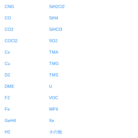
CNG
SiH2Cl2
CO
SiH4
CO2
SiHCl3
COCl2
SO2
Cs
TMA
Cu
TMG
D2
TMS
DME
U
F2
VOC
Fe
WF6
GeH4
Xe
H2
その他