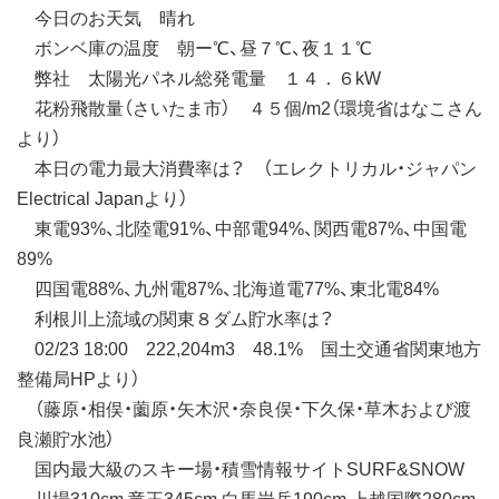
今日のお天気 晴れ
ボンベ庫の温度 朝ー℃、昼７℃、夜１１℃
弊社 太陽光パネル総発電量 １４．６kW
花粉飛散量（さいたま市） ４５個/m2（環境省はなこさん
より）
本日の電力最大消費率は？ （エレクトリカル・ジャパン
Electrical Japanより）
東電93%、北陸電91%、中部電94%、関西電87%、中国電
89%
四国電88%、九州電87%、北海道電77%、東北電84%
利根川上流域の関東８ダム貯水率は？
02/23 18:00 222,204m3 48.1% 国土交通省関東地方
整備局HPより）
（藤原・相俣・薗原・矢木沢・奈良俣・下久保・草木および渡
良瀬貯水池）
国内最大級のスキー場・積雪情報サイトSURF&SNOW
川場310cm,竜王345cm,白馬岩岳190cm,上越国際280cm,