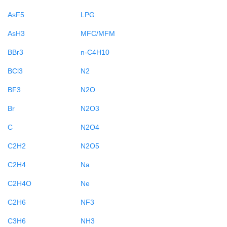
AsF5
LPG
AsH3
MFC/MFM
BBr3
n-C4H10
BCl3
N2
BF3
N2O
Br
N2O3
C
N2O4
C2H2
N2O5
C2H4
Na
C2H4O
Ne
C2H6
NF3
C3H6
NH3