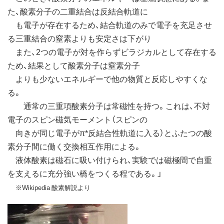
た、酸素分子の二重結合は反結合軌道に
も電子が存在するため、結合軌道のみで電子を充足させ
る三重結合の窒素よりも安定さは下がり
また、2つの電子が対を作らずビラジカルとして存在する
ため、結果として酸素分子は窒素分子
よりも少ないエネルギーで他の物質と反応しやすくな
る。
通常の三重項酸素分子は常磁性を持つ。これは、不対
電子のスピン磁気モーメント（スピンの
向きが同じ電子がπ*反結合性軌道に入る）とふたつの酸
素分子間に働く交換相互作用による。
液体酸素は磁石に吸い付けられ、実験では磁極間で自重
を支えるに充分強い橋をつくる程である。」
※Wikipedia 酸素解説より