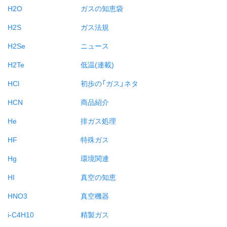
H2O
ガスの知恵袋
H2S
ガス法規
H2Se
ニュース
H2Te
低温(連載)
HCl
初歩の「ガス」ネタ
HCN
商品紹介
He
排ガス処理
HF
特殊ガス
Hg
環境関連
HI
真空の知恵
HNO3
真空機器
i-C4H10
精製ガス