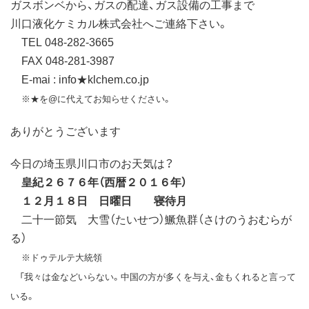
ガスボンベから、ガスの配達、ガス設備の工事まで
川口液化ケミカル株式会社へご連絡下さい。
TEL 048-282-3665
FAX 048-281-3987
E-mai : info★klchem.co.jp
※★を@に代えてお知らせください。
ありがとうございます
今日の埼玉県川口市のお天気は？
皇紀２６７６年（西暦２０１６年）
１２月１８日 日曜日 寝待月
二十一節気 大雪（たいせつ）鱖魚群（さけのうおむらが
る）
※ドゥテルテ大統領
「我々は金などいらない。中国の方が多くを与え、金もくれると言って
いる。