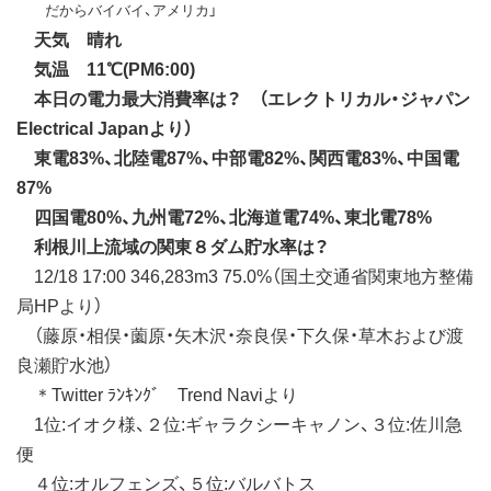
だからバイバイ、アメリカ」
天気 晴れ
気温 11℃(PM6:00)
本日の電力最大消費率は？ （エレクトリカル・ジャパン
Electrical Japanより）
東電83%、北陸電87%、中部電82%、関西電83%、中国電
87%
四国電80%、九州電72%、北海道電74%、東北電78%
利根川上流域の関東８ダム貯水率は？
12/18 17:00 346,283m3 75.0%（国土交通省関東地方整備
局HPより）
（藤原・相俣・薗原・矢木沢・奈良俣・下久保・草木および渡
良瀬貯水池）
＊Twitter ﾗﾝｷﾝｸﾞ Trend Naviより
1位:イオク様、２位:ギャラクシーキャノン、３位:佐川急
便
４位:オルフェンズ、５位:バルバトス