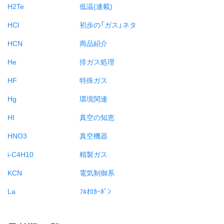
H2Te
低温(連載)
HCl
初歩の「ガス」ネタ
HCN
商品紹介
He
排ガス処理
HF
特殊ガス
Hg
環境関連
HI
真空の知恵
HNO3
真空機器
i-C4H10
精製ガス
KCN
電気制御系
La
ﾌﾙｵﾛｶｰﾎﾞﾝ