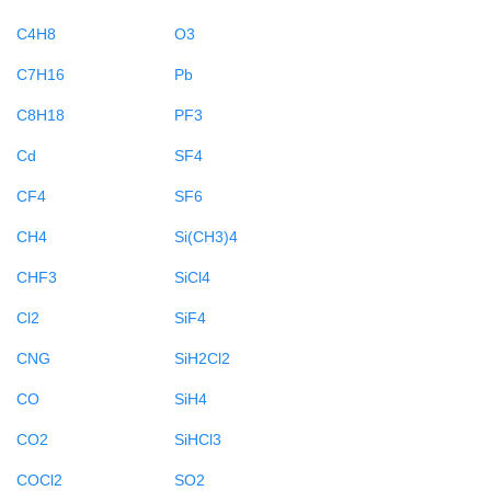
C4H8
O3
C7H16
Pb
C8H18
PF3
Cd
SF4
CF4
SF6
CH4
Si(CH3)4
CHF3
SiCl4
Cl2
SiF4
CNG
SiH2Cl2
CO
SiH4
CO2
SiHCl3
COCl2
SO2