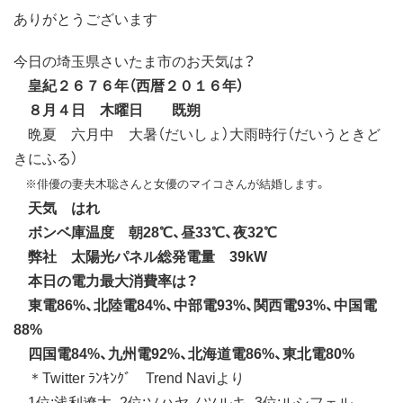
ありがとうございます
今日の埼玉県さいたま市のお天気は？
皇紀２６７６年（西暦２０１６年）
８月４日 木曜日 既朔
晩夏 六月中 大暑（だいしょ）大雨時行（だいうときど
きにふる）
※俳優の妻夫木聡さんと女優のマイコさんが結婚します。
天気 はれ
ボンベ庫温度 朝28℃、昼33℃、夜32℃
弊社 太陽光パネル総発電量 39kW
本日の電力最大消費率は？
東電86%、北陸電84%、中部電93%、関西電93%、中国電
88%
四国電84%、九州電92%、北海道電86%、東北電80%
＊Twitter ﾗﾝｷﾝｸﾞ Trend Naviより
1位:浅利遼太、2位:ソハヤノツルキ、3位:ルシフェル