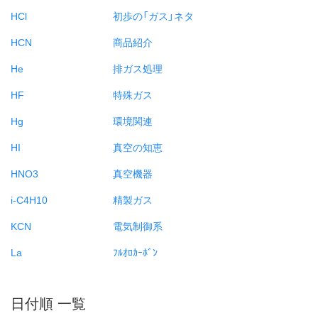
HCl
初歩の「ガス」ネタ
HCN
商品紹介
He
排ガス処理
HF
特殊ガス
Hg
環境関連
HI
真空の知恵
HNO3
真空機器
i-C4H10
精製ガス
KCN
電気制御系
La
ﾌﾙｵﾛｶｰﾎﾞﾝ
日付順 一覧