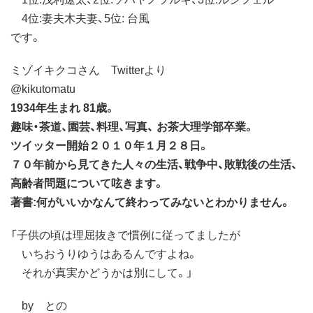
4位:妻夫木夫妻、5位: 台風
です。
ミゾイキクコさん Twitterより
‏@kikutomatu
1934年生まれ 81歳。
趣味・茶道、園芸、料理、写真、 お茶大理学部卒業。
ツイッター開始２０１０年１月２８日。
７０年前から見てきた人々の生活、戦争中、敗戦後の生活、
高齢者問題について呟きます。
著書:何がいいかなんて終わってみないとわかりません。
「子供の頃は理屈抜きで慣例に従ってましたが
いちおうりゆうはあるんですよね。
それが真実かどうかは別にして。」
by との