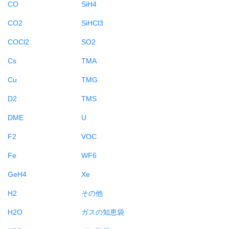
CO
SiH4
CO2
SiHCl3
COCl2
SO2
Cs
TMA
Cu
TMG
D2
TMS
DME
U
F2
VOC
Fe
WF6
GeH4
Xe
H2
その他
H2O
ガスの知恵袋