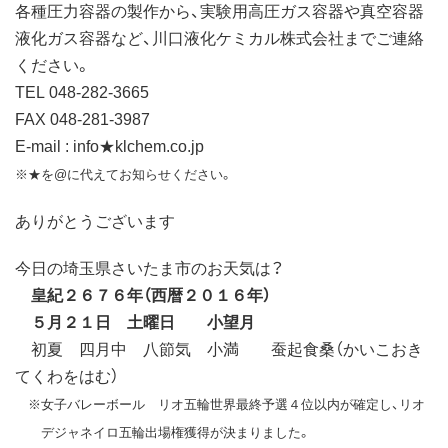
各種圧力容器の製作から、実験用高圧ガス容器や真空容器
液化ガス容器など、川口液化ケミカル株式会社までご連絡
ください。
TEL 048-282-3665
FAX 048-281-3987
E-mail : info★klchem.co.jp
※★を@に代えてお知らせください。
ありがとうございます
今日の埼玉県さいたま市のお天気は？
皇紀２６７６年（西暦２０１６年）
５月２１日 土曜日 小望月
初夏 四月中 八節気 小満 蚕起食桑（かいこおき
てくわをはむ）
※女子バレーボール リオ五輪世界最終予選４位以内が確定し、リオ
デジャネイロ五輪出場権獲得が決まりました。