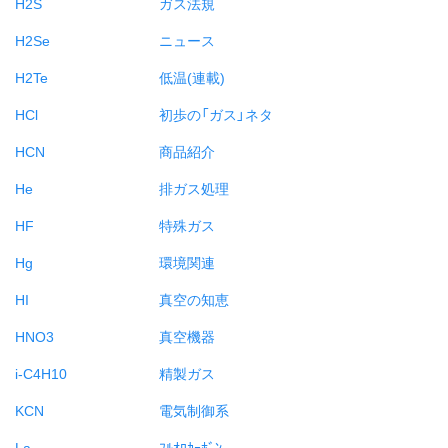
H2S
ガス法規
H2Se
ニュース
H2Te
低温(連載)
HCl
初歩の「ガス」ネタ
HCN
商品紹介
He
排ガス処理
HF
特殊ガス
Hg
環境関連
HI
真空の知恵
HNO3
真空機器
i-C4H10
精製ガス
KCN
電気制御系
La
ﾌﾙｵﾛｶｰﾎﾞﾝ