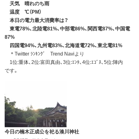
天気 晴れのち雨
温度 ℃（PM）
本日の電力最大消費率は？
東電78%、北陸電81%、中部電86%、関西電87%、中国電
87%
四国電94%、九州電83%、北海道電72%、東北電81%
＊Twitter ﾗﾝｷﾝｸﾞ Trend Naviより
1位:重体、2位:富田真由、3位:ｴﾝﾀ、4位:ｴｺﾞﾇ、5位:陣内
です。
今日の楠木正成公を祀る湊川神社