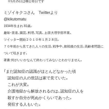
※5月25日は楠公命日です
ミゾイキクコさん Twitterより
‏@kikutomatu
1934年生まれ 81歳。
趣味・茶道、園芸、料理、写真、 お茶大理学部卒業。
ツイッター開始２０１０年１月２８日。
７０年前から見てきた人々の生活、戦争中、敗戦後の生活、高齢者問題に
ついて呟きます。
著書:何がいいかなんて終わってみないとわかりません。
「まだ認知症の認識がほとんどなかった頃
認知症の人の世話は家で見ていた。
これが大変。
介護地獄から解放されるのは、認知症の人を
殺すか自分が死ぬかくらいであった。
発狂する人もいた。