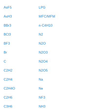
AsF5
LPG
AsH3
MFC/MFM
BBr3
n-C4H10
BCl3
N2
BF3
N2O
Br
N2O3
C
N2O4
C2H2
N2O5
C2H4
Na
C2H4O
Ne
C2H6
NF3
C3H6
NH3