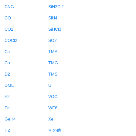
CNG
SiH2Cl2
CO
SiH4
CO2
SiHCl3
COCl2
SO2
Cs
TMA
Cu
TMG
D2
TMS
DME
U
F2
VOC
Fe
WF6
GeH4
Xe
H2
その他