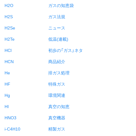
H2O
ガスの知恵袋
H2S
ガス法規
H2Se
ニュース
H2Te
低温(連載)
HCl
初歩の「ガス」ネタ
HCN
商品紹介
He
排ガス処理
HF
特殊ガス
Hg
環境関連
HI
真空の知恵
HNO3
真空機器
i-C4H10
精製ガス