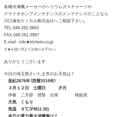
各種冷凍機メーカーのヘリウムガスチャージや
クライオポンプメンテナンスのメンテナンスのことなら
川口液化ケミカル株式会社へご相談下さい。
TEL 048-282-3665
FAX 048-281-3987
E-mail : info★klchem.co.jp
※★を@に代えてお知らせ下さい。
ありがとうございます
今日の埼玉県さいたま市のお天気は？
皇紀2676年（西暦2016年）
３月１２日 土曜日 夕月
仲春 二月節 啓蟄 次候 桃始笑
天気 くもり
気温 ６℃（PM11:30)
本日の電力最大消費率は？