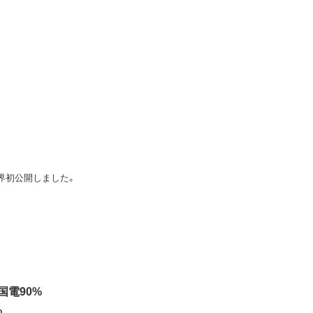
界初公開しました。
国電90%
%