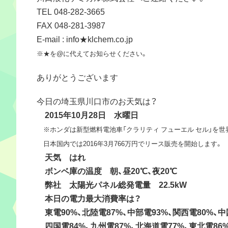
TEL 048-282-3665
FAX 048-281-3987
E-mail : info★klchem.co.jp
※★を@に代えてお知らせください。
ありがとうございます
今日の埼玉県川口市のお天気は？
2015年10月28日 水曜日
※ホンダは新型燃料電池車「クラリティ フューエル セル」を世
日本国内では2016年3月766万円でリース販売を開始します。
天気 はれ
ボンベ庫の温度 朝、昼20℃、夜20℃
弊社 太陽光パネル総発電量 22.5kW
本日の電力最大消費率は？
東電90%、北陸電87%、中部電93%、関西電80%、中
四国電84%、九州電87%、北海道電77%、東北電86