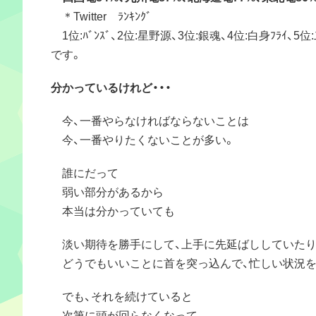
＊Twitter ﾗﾝｷﾝｸﾞ
1位:ﾊﾞﾝｽﾞ、2位:星野源、3位:銀魂、4位:白身ﾌﾗｲ、5
です。
分かっているけれど・・・
今、一番やらなければならないことは
今、一番やりたくないことが多い。
誰にだって
弱い部分があるから
本当は分かっていても
淡い期待を勝手にして、上手に先延ばししていた
どうでもいいことに首を突っ込んで、忙しい状況を
でも、それを続けていると
次第に頭が回らなくなって