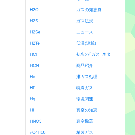
H2O
ガスの知恵袋
H2S
ガス法規
H2Se
ニュース
H2Te
低温(連載)
HCl
初歩の「ガス」ネタ
HCN
商品紹介
He
排ガス処理
HF
特殊ガス
Hg
環境関連
HI
真空の知恵
HNO3
真空機器
i-C4H10
精製ガス