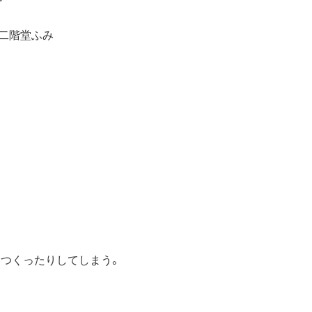
位:二階堂ふみ
り
つくったりしてしまう。