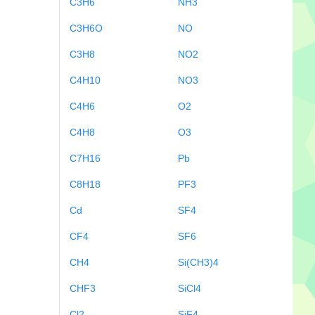
C3H6
NH3
C3H6O
NO
C3H8
NO2
C4H10
NO3
C4H6
O2
C4H8
O3
C7H16
Pb
C8H18
PF3
Cd
SF4
CF4
SF6
CH4
Si(CH3)4
CHF3
SiCl4
Cl2
SiF4