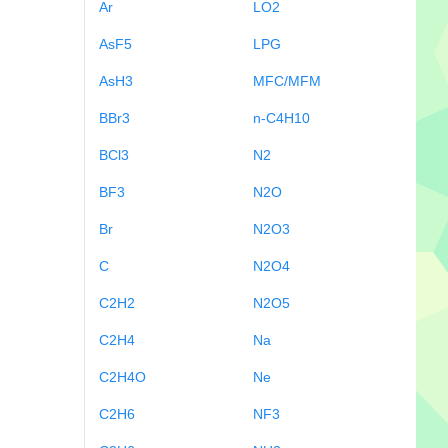
Ar
LO2
AsF5
LPG
AsH3
MFC/MFM
BBr3
n-C4H10
BCl3
N2
BF3
N2O
Br
N2O3
C
N2O4
C2H2
N2O5
C2H4
Na
C2H4O
Ne
C2H6
NF3