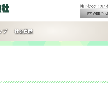
川口液化ケミカル株
WEBでお
ップ
社会貢献