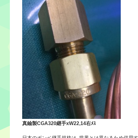
真鍮製CGA320継手xW22,14右ﾒｽ
日本のボンベ継手規格は、世界とは異なるため供用