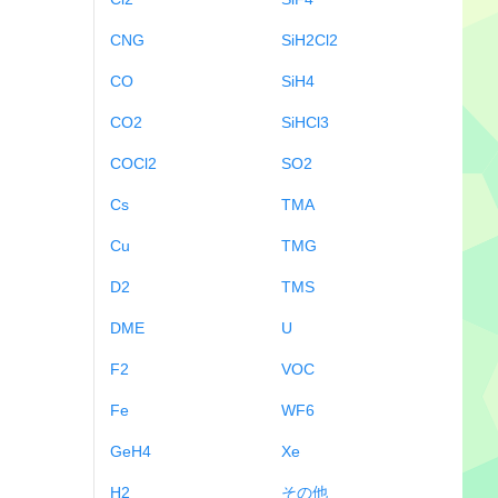
CNG
SiH2Cl2
CO
SiH4
CO2
SiHCl3
COCl2
SO2
Cs
TMA
Cu
TMG
D2
TMS
DME
U
F2
VOC
Fe
WF6
GeH4
Xe
H2
その他