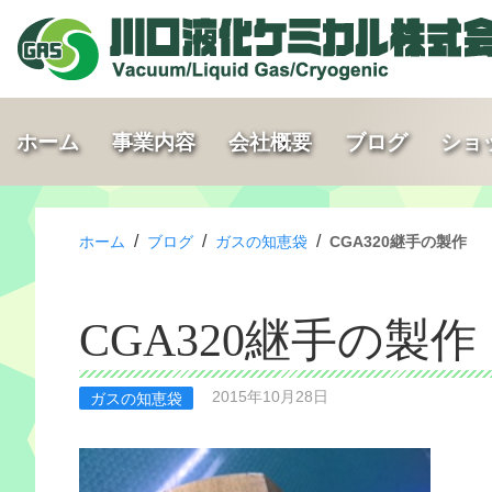
ホーム
事業内容
会社概要
ブログ
ショ
/
/
/
ホーム
ブログ
ガスの知恵袋
CGA320継手の製作
CGA320継手の製作
2015年10月28日
ガスの知恵袋