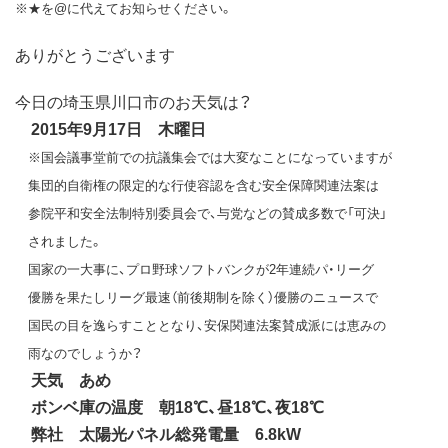
※★を@に代えてお知らせください。
ありがとうございます
今日の埼玉県川口市のお天気は？
2015年9月17日 木曜日
※国会議事堂前での抗議集会では大変なことになっていますが
集団的自衛権の限定的な行使容認を含む安全保障関連法案は
参院平和安全法制特別委員会で、与党などの賛成多数で「可決」
されました。
国家の一大事に、プロ野球ソフトバンクが2年連続パ・リーグ
優勝を果たしリーグ最速（前後期制を除く）優勝のニュースで
国民の目を逸らすこととなり、安保関連法案賛成派には恵みの
雨なのでしょうか？
天気 あめ
ボンベ庫の温度 朝18℃、昼18℃、夜18℃
弊社 太陽光パネル総発電量 6.8kW