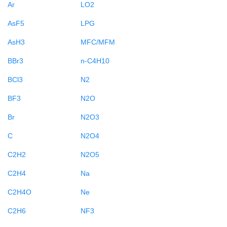
Ar
LO2
AsF5
LPG
AsH3
MFC/MFM
BBr3
n-C4H10
BCl3
N2
BF3
N2O
Br
N2O3
C
N2O4
C2H2
N2O5
C2H4
Na
C2H4O
Ne
C2H6
NF3