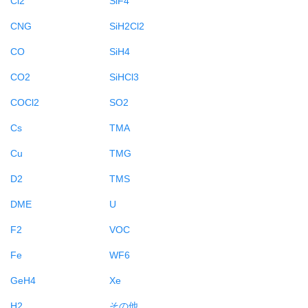
CNG
SiH2Cl2
CO
SiH4
CO2
SiHCl3
COCl2
SO2
Cs
TMA
Cu
TMG
D2
TMS
DME
U
F2
VOC
Fe
WF6
GeH4
Xe
H2
その他