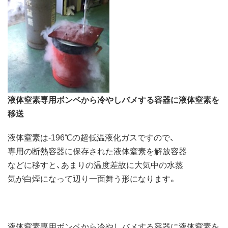
液体窒素専用ボンベから冷やしバメする容器に液体窒素を
移送
液体窒素は-196℃の超低温液化ガスですので、
専用の断熱容器に保存された液体窒素を解放容器
などに移すと、あまりの温度差故に大気中の水蒸
気が白煙になって辺り一面舞う形になります。
液体窒素専用ボンベから冷やしバメする容器に液体窒素を