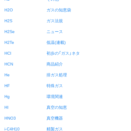
H2O
ガスの知恵袋
H2S
ガス法規
H2Se
ニュース
H2Te
低温(連載)
HCl
初歩の「ガス」ネタ
HCN
商品紹介
He
排ガス処理
HF
特殊ガス
Hg
環境関連
HI
真空の知恵
HNO3
真空機器
i-C4H10
精製ガス