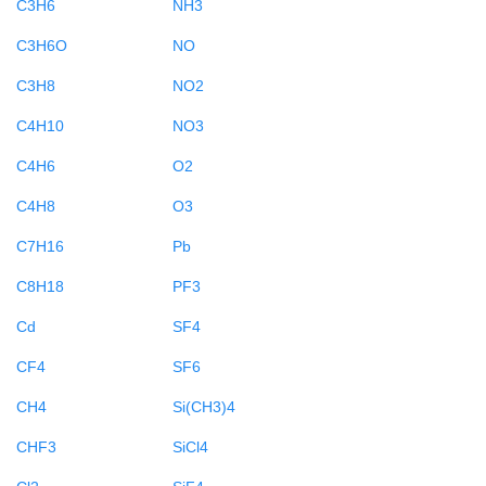
C3H6
NH3
C3H6O
NO
C3H8
NO2
C4H10
NO3
C4H6
O2
C4H8
O3
C7H16
Pb
C8H18
PF3
Cd
SF4
CF4
SF6
CH4
Si(CH3)4
CHF3
SiCl4
Cl2
SiF4