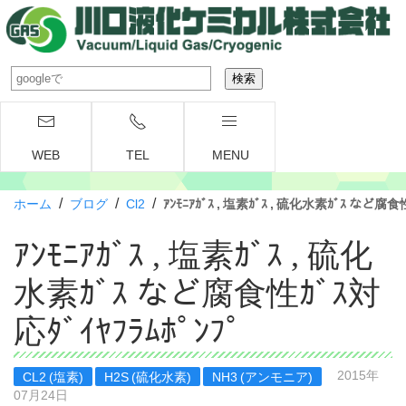
WEB
TEL
MENU
/
/
/
ホーム
ブログ
Cl2
ｱﾝﾓﾆｱｶﾞｽ , 塩素ｶﾞｽ , 硫化水素ｶﾞｽ など腐食性
ｱﾝﾓﾆｱｶﾞｽ , 塩素ｶﾞｽ , 硫化
水素ｶﾞｽ など腐食性ｶﾞｽ対
応ﾀﾞｲﾔﾌﾗﾑﾎﾟﾝﾌﾟ
2015年
CL2 (塩素)
H2S (硫化水素)
NH3 (アンモニア)
07月24日