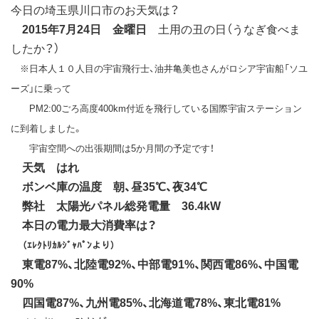
今日の埼玉県川口市のお天気は？
2015年7月24日 金曜日
土用の丑の日（うなぎ食べま
したか？）
※日本人１０人目の宇宙飛行士、油井亀美也さんがロシア宇宙船「ソユ
ーズ」に乗って
PM2:00ごろ高度400km付近を飛行している国際宇宙ステーション
に到着しました。
宇宙空間への出張期間は5か月間の予定です！
天気 はれ
ボンベ庫の温度 朝、昼35℃、夜34℃
弊社 太陽光パネル総発電量 36.4kW
本日の電力最大消費率は？
（ｴﾚｸﾄﾘｶﾙｼﾞｬﾊﾟﾝより）
東電87%、北陸電92%、中部電91%、関西電86%、中国電
90%
四国電87%、九州電85%、北海道電78%、東北電81%