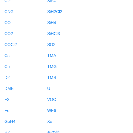
Cl2
SiF4
CNG
SiH2Cl2
CO
SiH4
CO2
SiHCl3
COCl2
SO2
Cs
TMA
Cu
TMG
D2
TMS
DME
U
F2
VOC
Fe
WF6
GeH4
Xe
H2
その他