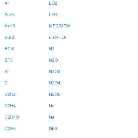
Ar
LO2
AsF5
LPG
AsH3
MFC/MFM
BBr3
n-C4H10
BCl3
N2
BF3
N2O
Br
N2O3
C
N2O4
C2H2
N2O5
C2H4
Na
C2H4O
Ne
C2H6
NF3