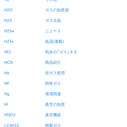
H2O
ガスの知恵袋
H2S
ガス法規
H2Se
ニュース
H2Te
低温(連載)
HCl
初歩の「ガス」ネタ
HCN
商品紹介
He
排ガス処理
HF
特殊ガス
Hg
環境関連
HI
真空の知恵
HNO3
真空機器
i-C4H10
精製ガス