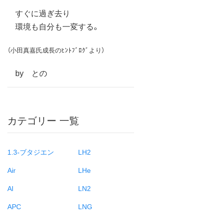
すぐに過ぎ去り
環境も自分も一変する。
（小田真嘉氏成長のﾋﾝﾄﾌﾞﾛｸﾞより）
by との
カテゴリー 一覧
1.3-ブタジエン
LH2
Air
LHe
Al
LN2
APC
LNG