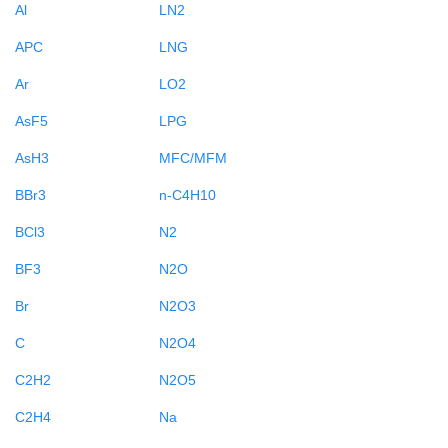
Al
LN2
APC
LNG
Ar
LO2
AsF5
LPG
AsH3
MFC/MFM
BBr3
n-C4H10
BCl3
N2
BF3
N2O
Br
N2O3
C
N2O4
C2H2
N2O5
C2H4
Na