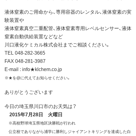
液体窒素のご用命から、専用容器のレンタル、液体窒素の実
験装置や
液体窒素真空二重配管、液体窒素専用レベルセンサー、液体
窒素自動供給装置などなど
川口液化ケミカル株式会社までご相談ください。
TEL 048-282-3665
FAX 048-281-3987
E-mail : info★klchem.co.jp
※★を@に代えてお知らせください。
ありがとうございます
今日の埼玉県川口市のお天気は？
2015年7月28日 火曜日
※高校野球埼玉県地区決勝戦が行われ
公立校でありながら浦学に勝利しジャイアントキリングを達成した白