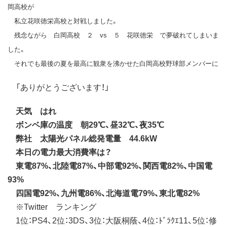
岡高校が
私立花咲徳栄高校と対戦しました。
残念ながら 白岡高校 ２ vs ５ 花咲徳栄 で夢破れてしまいま
した。
それでも最後の夏を最高に観衆を沸かせた白岡高校野球部メンバーに
「ありがとうございます！」
天気 はれ
ボンベ庫の温度 朝29℃、昼32℃、夜35℃
弊社 太陽光パネル総発電量 44.6kW
本日の電力最大消費率は？
東電87%、北陸電87%、中部電92%、関西電82%、中国電
93%
四国電92%、九州電86%、北海道電79%、東北電82%
※Twitter ランキング
1位：PS4、2位：3DS、3位：大阪桐蔭、4位：ﾄﾞﾗｸｴ11、5位：修