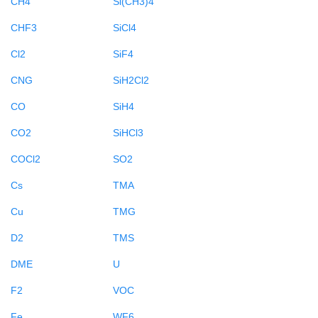
CH4
Si(CH3)4
CHF3
SiCl4
Cl2
SiF4
CNG
SiH2Cl2
CO
SiH4
CO2
SiHCl3
COCl2
SO2
Cs
TMA
Cu
TMG
D2
TMS
DME
U
F2
VOC
Fe
WF6