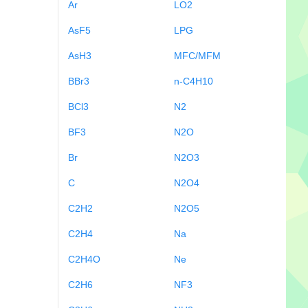
Ar
LO2
AsF5
LPG
AsH3
MFC/MFM
BBr3
n-C4H10
BCl3
N2
BF3
N2O
Br
N2O3
C
N2O4
C2H2
N2O5
C2H4
Na
C2H4O
Ne
C2H6
NF3