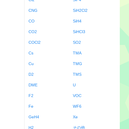
CNG
SiH2Cl2
CO
SiH4
CO2
SiHCl3
COCl2
SO2
Cs
TMA
Cu
TMG
D2
TMS
DME
U
F2
VOC
Fe
WF6
GeH4
Xe
H2
その他