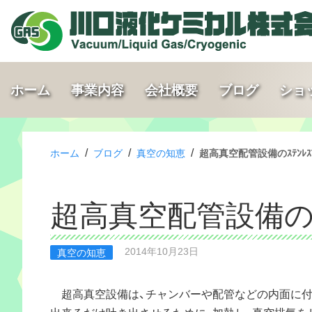
ホーム
事業内容
会社概要
ブログ
ショ
/
/
/
ホーム
ブログ
真空の知恵
超高真空配管設備のｽﾃﾝﾚｽ
超高真空配管設備のｽ
2014年10月23日
真空の知恵
超高真空設備は、チャンバーや配管などの内面に付
出来るだけ吐き出させるために、加熱し、真空排気を