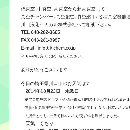
低真空、中真空、高真空から超高真空まで
真空チャンバー、真空配管、真空継手、各種真空機器
川口液化ケミカル株式会社へご相談下さい。
TEL 048-282-3665
FAX 048-281-3987
E-mail : info★klchem.co.jp
※★を@に変えてお知らせください。
ありがとうございます
今日の埼玉県川口市のお天気は？
2014年10月23日 木曜日
※プロ野球のドラフト会議が東京都内のホテルで行われ最速１
右腕・有原航平投手（早大）は１位指名でＤｅＮＡ、日本ハム、阪
の競合となり、抽選で日本ハムが交渉権を獲得しました。
天気 くもり