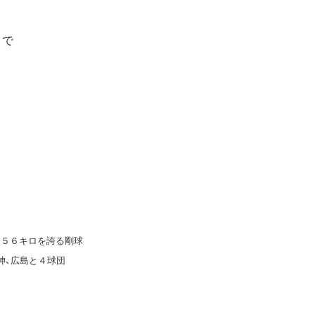
まで
５６キロを誇る剛球
神、広島と４球団