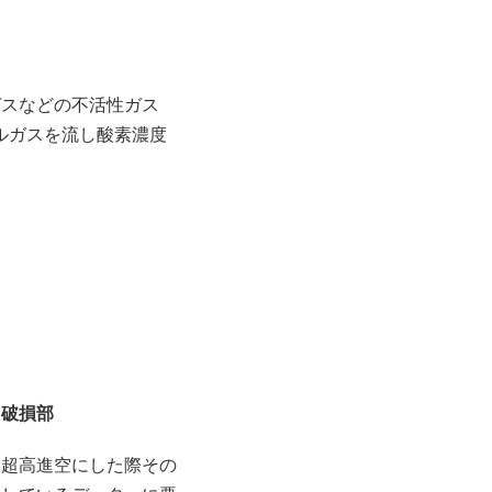
ガスなどの不活性ガス
ルガスを流し酸素濃度
た破損部
、超高進空にした際その