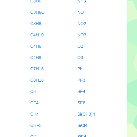
C3H6
NH3
C3H6O
NO
C3H8
NO2
C4H10
NO3
C4H6
O2
C4H8
O3
C7H16
Pb
C8H18
PF3
Cd
SF4
CF4
SF6
CH4
Si(CH3)4
CHF3
SiCl4
Cl2
SiF4