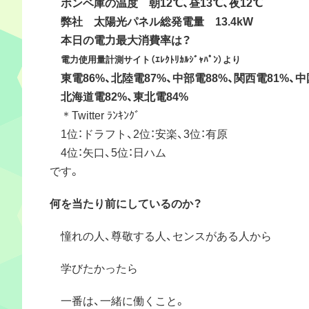
ボンベ庫の温度 朝12℃、昼13℃、夜12℃
弊社 太陽光パネル総発電量 13.4kW
本日の電力最大消費率は？
電力使用量計測サイト（ｴﾚｸﾄﾘｶﾙｼﾞｬﾊﾟﾝ）より
東電86%、北陸電87%、中部電88%、関西電81%、中
北海道電82%、東北電84%
＊Twitter ﾗﾝｷﾝｸﾞ
1位：ドラフト、2位：安楽、3位：有原
4位：矢口、5位：日ハム
です。
何を当たり前にしているのか？
憧れの人、尊敬する人、センスがある人から
学びたかったら
一番は、一緒に働くこと。