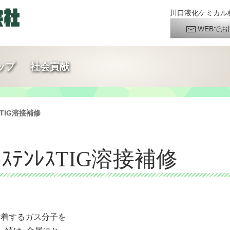
川口液化ケミカル株
WEBでお
ップ
社会貢献
TIG溶接補修
ﾃﾝﾚｽTIG溶接補修
着するガス分子を
し続け、金属にと