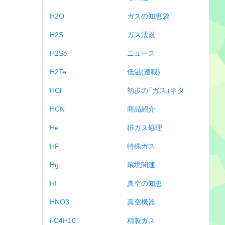
H2O
ガスの知恵袋
H2S
ガス法規
H2Se
ニュース
H2Te
低温(連載)
HCl
初歩の「ガス」ネタ
HCN
商品紹介
He
排ガス処理
HF
特殊ガス
Hg
環境関連
HI
真空の知恵
HNO3
真空機器
i-C4H10
精製ガス