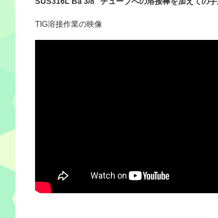
SUS316L Ba 3/8″ チューブへの溶接棒を加えての
TIG溶接作業の映像