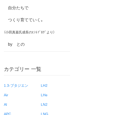
自分たちで
つくり育てていく。
（小田真嘉氏成長のﾋﾝﾄﾌﾞﾛｸﾞより）
by との
カテゴリー 一覧
1.3-ブタジエン
LH2
Air
LHe
Al
LN2
APC
LNG