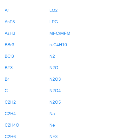
Ar
LO2
AsF5
LPG
AsH3
MFC/MFM
BBr3
n-C4H10
BCl3
N2
BF3
N2O
Br
N2O3
C
N2O4
C2H2
N2O5
C2H4
Na
C2H4O
Ne
C2H6
NF3