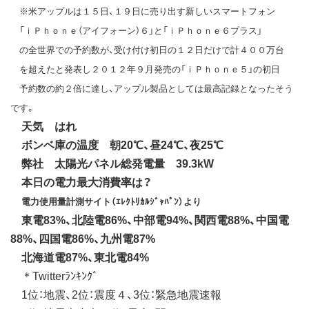
※米アップルは１５日、１９日に売り出す新しいスマートフォン
「ｉＰｈｏｎｅ（アイフォーン）６」と「ｉＰｈｏｎｅ６プラス」
の全世界での予約数が、受け付け初日の１２日だけで計４００万台
を超えたと発表し２０１２年９月発売の「ｉＰｈｏｎｅ５」の初日
予約数の約２倍に達し、アップル製品としては最高記録となったそう
です。
天気 はれ
ボンベ庫の温度 朝20℃、昼24℃、夜25℃
弊社 太陽光パネル総発電量 39.3kW
本日の電力最大消費率は？
電力使用量計測サイト（ｴﾚｸﾄﾘｶﾙｼﾞｬﾊﾟﾝ）より
東電83%、北陸電86%、中部電94%、関西電88%、中国電
88%、四国電86%、九州電87%
北海道電87%、東北電84%
＊Twitterﾗﾝｷﾝｸﾞ
1位：地震、2位：震度４、3位：緊急地震速報