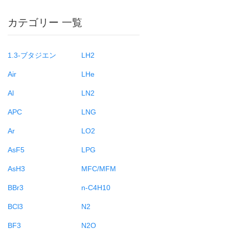
カテゴリー 一覧
1.3-ブタジエン
LH2
Air
LHe
Al
LN2
APC
LNG
Ar
LO2
AsF5
LPG
AsH3
MFC/MFM
BBr3
n-C4H10
BCl3
N2
BF3
N2O