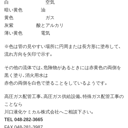
白 空気
暗い黄色 油
黄色 ガス
灰紫 酸とアルカリ
薄い黄色 電気
※色は管の見やすい場所に円周または長方形に塗布して、
流れ方向を矢印で示す。
その他の流体では、危険物があるときには赤黄色の両側を
黒く塗り、消火用水は
赤色の両側を白色で塗ることをしているようです。
高圧ガス配管工事、高圧ガス供給設備、特殊ガス配管工事の
ことなら
川口液化ケミカル株式会社へご相談下さい。
TEL 048-282-3665
FAX 048-281-3987