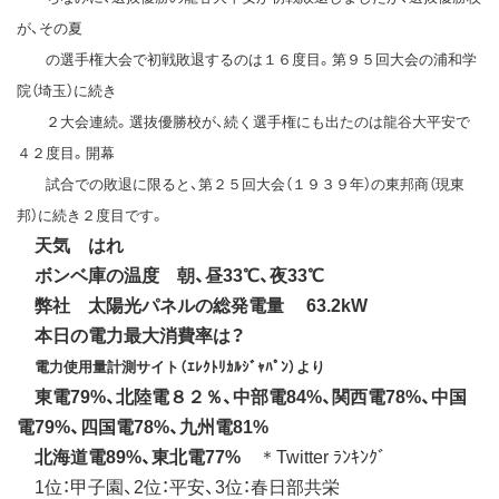
が、その夏
の選手権大会で初戦敗退するのは１６度目。第９５回大会の浦和学
院（埼玉）に続き
２大会連続。選抜優勝校が、続く選手権にも出たのは龍谷大平安で
４２度目。開幕
試合での敗退に限ると、第２５回大会（１９３９年）の東邦商（現東
邦）に続き２度目です。
天気 はれ
ボンベ庫の温度 朝、昼33℃、夜33℃
弊社 太陽光パネルの総発電量 63.2kW
本日の電力最大消費率は？
電力使用量計測サイト（ｴﾚｸﾄﾘｶﾙｼﾞｬﾊﾟﾝ）より
東電79%、北陸電８２％、中部電84%、関西電78%、中国
電79%、四国電78%、九州電81%
北海道電89%、東北電77%
＊Twitter ﾗﾝｷﾝｸﾞ
1位：甲子園、2位：平安、3位：春日部共栄