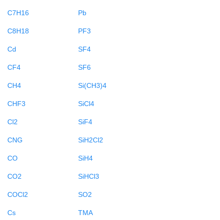
C7H16
Pb
C8H18
PF3
Cd
SF4
CF4
SF6
CH4
Si(CH3)4
CHF3
SiCl4
Cl2
SiF4
CNG
SiH2Cl2
CO
SiH4
CO2
SiHCl3
COCl2
SO2
Cs
TMA