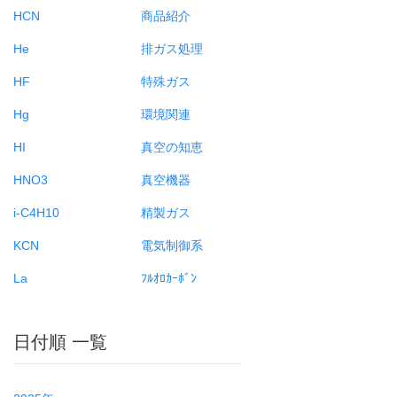
HCN
商品紹介
He
排ガス処理
HF
特殊ガス
Hg
環境関連
HI
真空の知恵
HNO3
真空機器
i-C4H10
精製ガス
KCN
電気制御系
La
ﾌﾙｵﾛｶｰﾎﾞﾝ
日付順 一覧