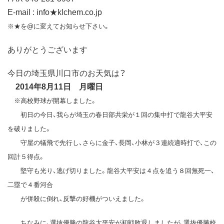
E-mail : info★klchem.co.jp
※★を@に変えてお知らせ下さい。
ありがとうございます
今日の埼玉県川口市のお天気は？
2014年8月11日 月曜日
※高校野球が開幕しました。
初日の今日、我らが埼玉の春日部共栄が１回の集中打で龍谷大平安
を破りました。
守屋の犠飛で先行し、さらに金子、長岡、小林が３連続適時打で、この
回計５得点。
堅守も光り、逃げ切りました。龍谷大平安は４点を追う８回無死一、
二塁で４番河合
が併殺に倒れ、反撃の好機がついえました。
ちなみに、選抜優勝の龍谷大平安が初戦敗退しましたが、選抜優勝校