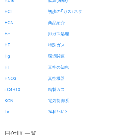
HCl
初歩の「ガス」ネタ
HCN
商品紹介
He
排ガス処理
HF
特殊ガス
Hg
環境関連
HI
真空の知恵
HNO3
真空機器
i-C4H10
精製ガス
KCN
電気制御系
La
ﾌﾙｵﾛｶｰﾎﾞﾝ
日付順 一覧