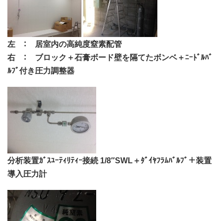
左 ： 居室内の高純度窒素配管
右 ： ブロック＋石膏ボード壁を隔てたボンベ＋ﾆｰﾄﾞﾙﾊﾞ
ﾙﾌﾞ付き圧力調整器
分析装置ｶﾞｽﾕｰﾃｨﾘﾃｨｰ接続 1/8″SWL＋ﾀﾞｲﾔﾌﾗﾑﾊﾞﾙﾌﾞ＋装置
導入圧力計