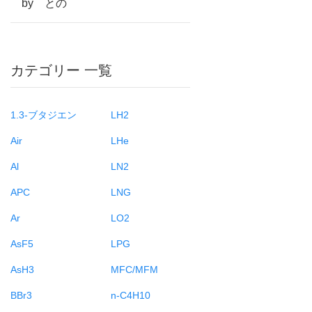
by との
カテゴリー 一覧
1.3-ブタジエン
LH2
Air
LHe
Al
LN2
APC
LNG
Ar
LO2
AsF5
LPG
AsH3
MFC/MFM
BBr3
n-C4H10