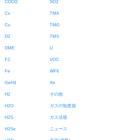
COCl2
SO2
Cs
TMA
Cu
TMG
D2
TMS
DME
U
F2
VOC
Fe
WF6
GeH4
Xe
H2
その他
H2O
ガスの知恵袋
H2S
ガス法規
H2Se
ニュース
H2Te
低温(連載)