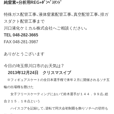
純窒素+分析用REG+ﾎﾞﾝﾍﾞｽﾀﾝﾄﾞ
特殊ガス配管工事、液体窒素配管工事、真空配管工事、排ガ
スダクト配管工事まで
川口液化ケミカル株式会社へご相談ください。
TEL 048-282-3665
FAX 048-281-3987
ありがとうございます
今日の埼玉県川口市のお天気は？
2013年12月24日 クリスマスイブ
※フィギュアスケートの全日本選手権で来年２月に開催されるソチ五
輪の出場権を懸けた
女子フリースケーティングにおいて鈴木選手が１４４．９９点、総
合２１５．１８点という
ハイスコアを記録して、逆転で同大会初制覇を飾りソチへの切符も