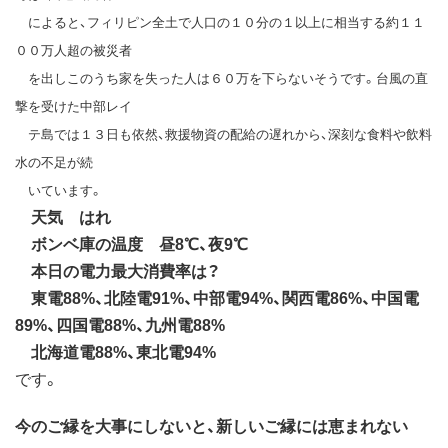
によると、フィリピン全土で人口の１０分の１以上に相当する約１１
００万人超の被災者
を出しこのうち家を失った人は６０万を下らないそうです。台風の直
撃を受けた中部レイ
テ島では１３日も依然、救援物資の配給の遅れから、深刻な食料や飲料
水の不足が続
いています。
天気 はれ
ボンベ庫の温度 昼8℃、夜9℃
本日の電力最大消費率は？
東電88%、北陸電91%、中部電94%、関西電86%、中国電
89%、四国電88%、九州電88%
北海道電88%、東北電94%
です。
今のご縁を大事にしないと、新しいご縁には恵まれない