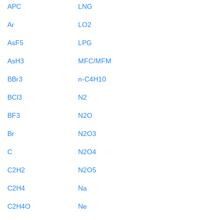
APC
LNG
Ar
LO2
AsF5
LPG
AsH3
MFC/MFM
BBr3
n-C4H10
BCl3
N2
BF3
N2O
Br
N2O3
C
N2O4
C2H2
N2O5
C2H4
Na
C2H4O
Ne