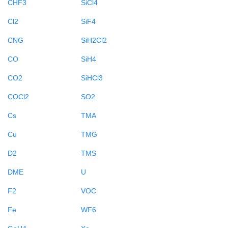
CHF3
SiCl4
Cl2
SiF4
CNG
SiH2Cl2
CO
SiH4
CO2
SiHCl3
COCl2
SO2
Cs
TMA
Cu
TMG
D2
TMS
DME
U
F2
VOC
Fe
WF6
GeH4
Xe