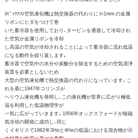
ｶﾋﾟｯﾂｱの空気液化機は熱交換器の代わりに t=1mm の金属
リボンにヒダをつけて巻
いた蓄冷器を使用しており、タービンを通過して冷却され
た空気が金属リボンを冷却
し高温の空気が冷却されることによって蓄冷器に流れ低温
になる動作を繰り返します。
蓄冷器で空気中の水分や炭酸分を除去するための空気清浄
装置を必要としないため
大型の空気液化機で熱交換器の代わりになっています。こ
れを基に1947年コリンズが
ヘリウム液化機を発明し、この液化機が世界に広がり極低
温を利用した低温物理学が
一気に広がっていきます。1956年オックスフォードが核磁
気冷却の開発に成功し、同じ
くイギリスで1962年3Heと4Heの低温における混合物が示
す特異な性質に基づき希釈