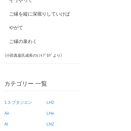
ご縁を縦に深堀りしていけば
やがて
ご縁の泉わく
（小田真嘉氏成長のﾋﾝﾄﾌﾞﾛｸﾞより）
カテゴリー 一覧
1.3-ブタジエン
LH2
Air
LHe
Al
LN2