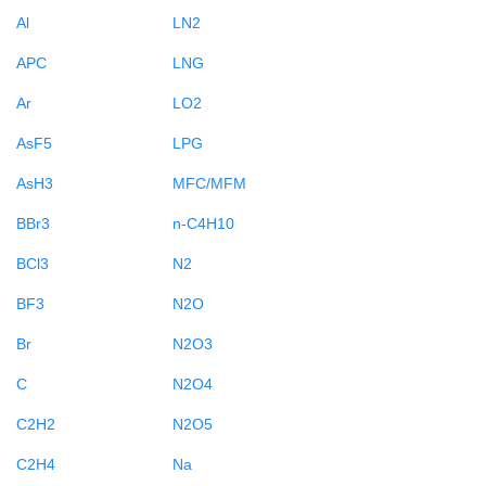
Al
LN2
APC
LNG
Ar
LO2
AsF5
LPG
AsH3
MFC/MFM
BBr3
n-C4H10
BCl3
N2
BF3
N2O
Br
N2O3
C
N2O4
C2H2
N2O5
C2H4
Na