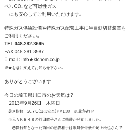
ベ）、CO、など可燃性ガス
にも安心してご利用いただけます。
特殊ガス供給設備や特殊ガス配管工事に半自動切替装置を
ご利用ください。
TEL 048-282-3665
FAX 048-281-3987
E-mail : info★klchem.co.jp
※★を@に変えてお知らせ下さい。
ありがとうございます
今日の埼玉県川口市のお天気は？
2013年9月26日 木曜日
暑さ指数 20.7℃（ほぼ安全）PM1:00 ※環境省HP
※元ＡＫＢ４８の前田敦子さんに熱愛が発覚しました。
恋愛解禁となった前田の熱愛相手は歌舞伎俳優の尾上松也さんで