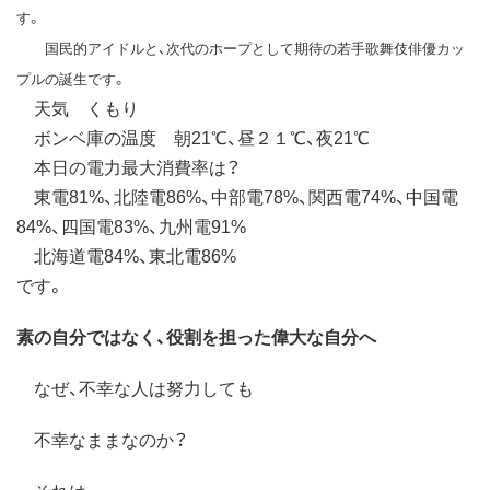
す。
国民的アイドルと、次代のホープとして期待の若手歌舞伎俳優カッ
プルの誕生です。
天気 くもり
ボンベ庫の温度 朝21℃、昼２１℃、夜21℃
本日の電力最大消費率は？
東電81%、北陸電86%、中部電78%、関西電74%、中国電
84%、四国電83%、九州電91%
北海道電84%、東北電86%
です。
素の自分ではなく、役割を担った偉大な自分へ
なぜ、不幸な人は努力しても
不幸なままなのか？
それは