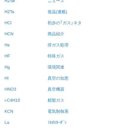
H2Se
ニュース
H2Te
低温(連載)
HCl
初歩の「ガス」ネタ
HCN
商品紹介
He
排ガス処理
HF
特殊ガス
Hg
環境関連
HI
真空の知恵
HNO3
真空機器
i-C4H10
精製ガス
KCN
電気制御系
La
ﾌﾙｵﾛｶｰﾎﾞﾝ