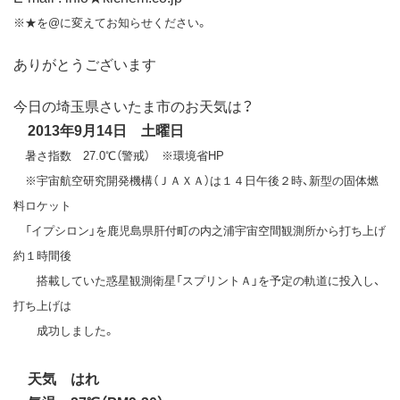
※★を@に変えてお知らせください。
ありがとうございます
今日の埼玉県さいたま市のお天気は？
2013年9月14日 土曜日
暑さ指数 27.0℃（警戒） ※環境省HP
※宇宙航空研究開発機構（ＪＡＸＡ）は１４日午後２時、新型の固体燃
料ロケット
「イプシロン」を鹿児島県肝付町の内之浦宇宙空間観測所から打ち上げ
約１時間後
搭載していた惑星観測衛星「スプリントＡ」を予定の軌道に投入し、
打ち上げは
成功しました。
天気 はれ