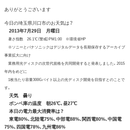
ありがとうございます
今日の埼玉県川口市のお天気は？
2013年7月29日 月曜日
暑さ指数 26.1℃（警戒）PM1:00 ※環境省HP
※ソニーとパナソニックはデジタルデータを長期保存するアーカイブ
事業拡大に向け
業務用光ディスクの次世代規格を共同開発すると発表しました。2015
年内をめどに
1枚当たり容量300Gバイト以上の光ディスク開発を目指すとのことで
す。
天気 曇り
ボンベ庫の温度 朝26℃、昼27℃
本日の電力最大消費率は？
東電80%、北陸電75%、中部電88%、関西電80%、中国電
75%、四国電78%、九州電86%