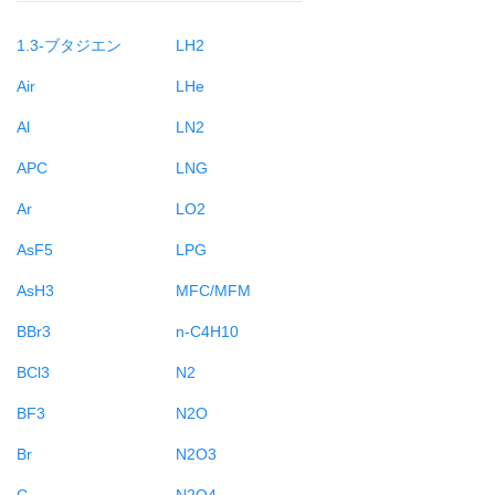
1.3-ブタジエン
LH2
Air
LHe
Al
LN2
APC
LNG
Ar
LO2
AsF5
LPG
AsH3
MFC/MFM
BBr3
n-C4H10
BCl3
N2
BF3
N2O
Br
N2O3
C
N2O4