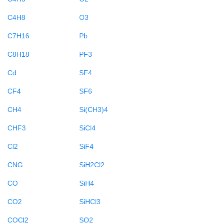
C4H8
O3
C7H16
Pb
C8H18
PF3
Cd
SF4
CF4
SF6
CH4
Si(CH3)4
CHF3
SiCl4
Cl2
SiF4
CNG
SiH2Cl2
CO
SiH4
CO2
SiHCl3
COCl2
SO2