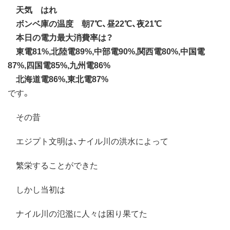
天気 はれ
ボンベ庫の温度 朝7℃、昼22℃、夜21℃
本日の電力最大消費率は？
東電81%,北陸電89%,中部電90%,関西電80%,中国電
87%,四国電85%,九州電86%
北海道電86%,東北電87%
です。
その昔
エジプト文明は、ナイル川の洪水によって
繁栄することができた
しかし当初は
ナイル川の氾濫に人々は困り果てた