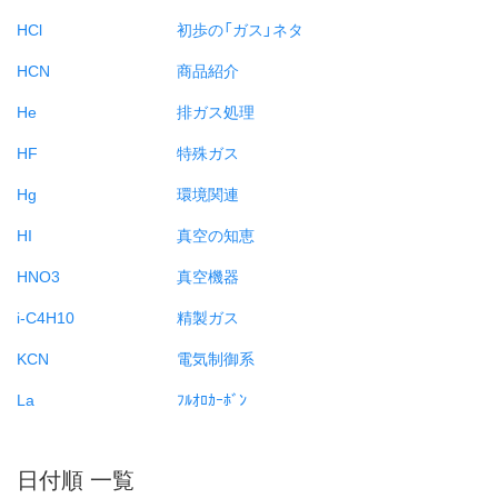
HCl
初歩の「ガス」ネタ
HCN
商品紹介
He
排ガス処理
HF
特殊ガス
Hg
環境関連
HI
真空の知恵
HNO3
真空機器
i-C4H10
精製ガス
KCN
電気制御系
La
ﾌﾙｵﾛｶｰﾎﾞﾝ
日付順 一覧