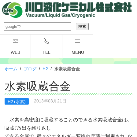
WEB
TEL
MENU
/
/
/
ホーム
ブログ
H2
水素吸蔵合金
水素吸蔵合金
2013年03月21日
H2 (水素)
水素を高密度に吸蔵することのできる水素吸蔵合金は、
吸蔵⇄放出を繰り返し
できる金属で、種々のエネルギー変換や貯蔵に利用され、な