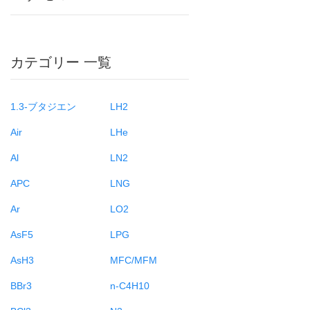
カテゴリー 一覧
1.3-ブタジエン
LH2
Air
LHe
Al
LN2
APC
LNG
Ar
LO2
AsF5
LPG
AsH3
MFC/MFM
BBr3
n-C4H10