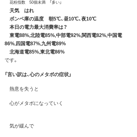
花粉指数 50個未満 「多い」
天気 はれ
ボンベ庫の温度 朝5℃、昼10℃、夜10℃
本日の電力最大消費率は？
東電88%,北陸電85%,中部電92%,関西電82%,中国電
86%,四国電87%,九州電89%
北海道電85%,東北電86%
です。
「言い訳は、心のメタボの症状」
熱意を失うと
心がメタボになっていく
気が緩んで