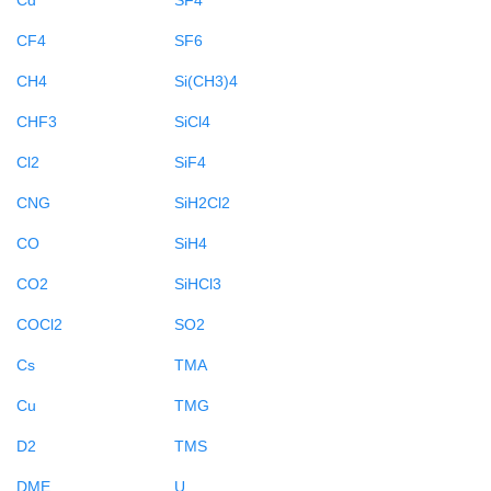
CF4
SF6
CH4
Si(CH3)4
CHF3
SiCl4
Cl2
SiF4
CNG
SiH2Cl2
CO
SiH4
CO2
SiHCl3
COCl2
SO2
Cs
TMA
Cu
TMG
D2
TMS
DME
U