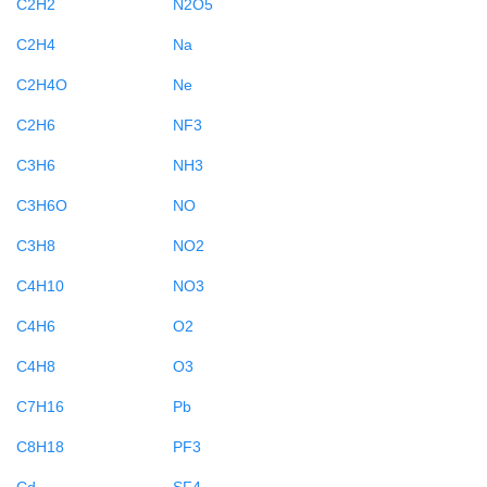
C2H2
N2O5
C2H4
Na
C2H4O
Ne
C2H6
NF3
C3H6
NH3
C3H6O
NO
C3H8
NO2
C4H10
NO3
C4H6
O2
C4H8
O3
C7H16
Pb
C8H18
PF3
Cd
SF4