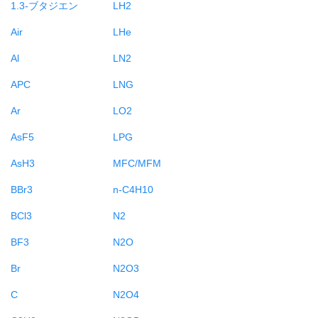
1.3-ブタジエン
LH2
Air
LHe
Al
LN2
APC
LNG
Ar
LO2
AsF5
LPG
AsH3
MFC/MFM
BBr3
n-C4H10
BCl3
N2
BF3
N2O
Br
N2O3
C
N2O4