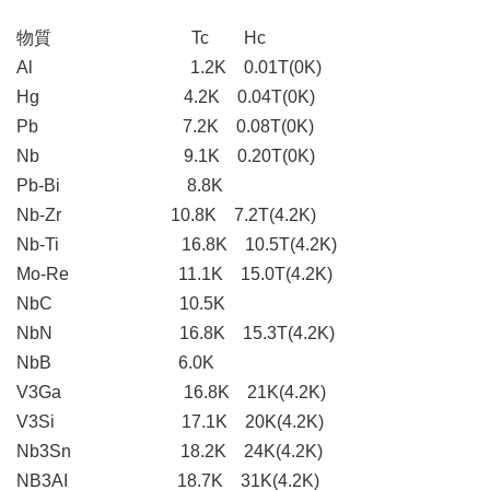
物質 Tc Hc
Al 1.2K 0.01T(0K)
Hg 4.2K 0.04T(0K)
Pb 7.2K 0.08T(0K)
Nb 9.1K 0.20T(0K)
Pb-Bi 8.8K
Nb-Zr 10.8K 7.2T(4.2K)
Nb-Ti 16.8K 10.5T(4.2K)
Mo-Re 11.1K 15.0T(4.2K)
NbC 10.5K
NbN 16.8K 15.3T(4.2K)
NbB 6.0K
V3Ga 16.8K 21K(4.2K)
V3Si 17.1K 20K(4.2K)
Nb3Sn 18.2K 24K(4.2K)
NB3AI 18.7K 31K(4.2K)