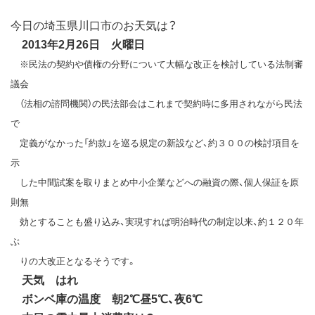
今日の埼玉県川口市のお天気は？
2013年2月26日 火曜日
※民法の契約や債権の分野について大幅な改正を検討している法制審
議会
（法相の諮問機関）の民法部会はこれまで契約時に多用されながら民法
で
定義がなかった「約款」を巡る規定の新設など、約３００の検討項目を
示
した中間試案を取りまとめ中小企業などへの融資の際、個人保証を原
則無
効とすることも盛り込み、実現すれば明治時代の制定以来、約１２０年
ぶ
りの大改正となるそうです。
天気 はれ
ボンベ庫の温度 朝2℃昼5℃、夜6℃