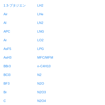
1.3-ブタジエン
LH2
Air
LHe
Al
LN2
APC
LNG
Ar
LO2
AsF5
LPG
AsH3
MFC/MFM
BBr3
n-C4H10
BCl3
N2
BF3
N2O
Br
N2O3
C
N2O4