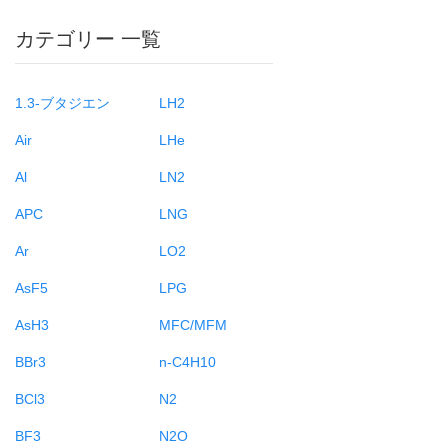
カテゴリー 一覧
1.3-ブタジエン
LH2
Air
LHe
Al
LN2
APC
LNG
Ar
LO2
AsF5
LPG
AsH3
MFC/MFM
BBr3
n-C4H10
BCl3
N2
BF3
N2O