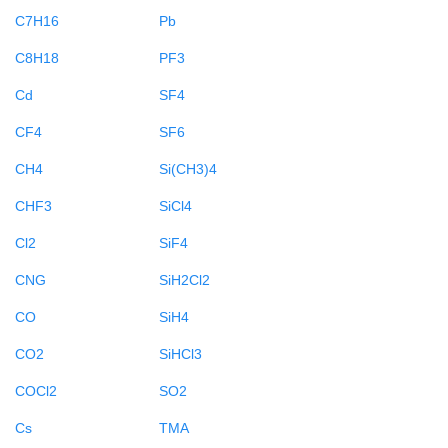
C7H16
Pb
C8H18
PF3
Cd
SF4
CF4
SF6
CH4
Si(CH3)4
CHF3
SiCl4
Cl2
SiF4
CNG
SiH2Cl2
CO
SiH4
CO2
SiHCl3
COCl2
SO2
Cs
TMA