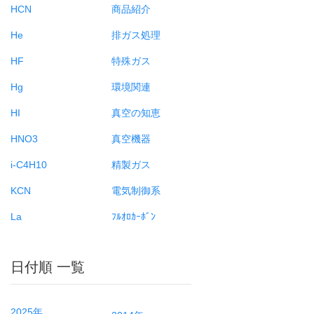
HCN
商品紹介
He
排ガス処理
HF
特殊ガス
Hg
環境関連
HI
真空の知恵
HNO3
真空機器
i-C4H10
精製ガス
KCN
電気制御系
La
ﾌﾙｵﾛｶｰﾎﾞﾝ
日付順 一覧
2025年