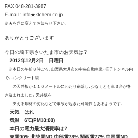
FAX 048-281-3987
E-mail : info★klchem.co.jp
※★を@に変えてお知らせ下さい。
ありがとうございます
今日の埼玉県さいたま市のお天気は？
2012年12月2日 日曜日
※本日の午前８時ごろ、山梨県大月市の中央自動車道・笹子トンネル内
で、コンクリート製
の天井板が１１０メートルにわたり崩落し、少なくとも車３台が巻
き込まれました。天井板を
支える鋼材の劣化などで事故が起きた可能性もあるようです。
天気 はれ
気温 6℃(PM10:00)
本日の電力最大消費率は？
東電90%,北陸電ND,中部電78%,関西電77%,中国電ND,