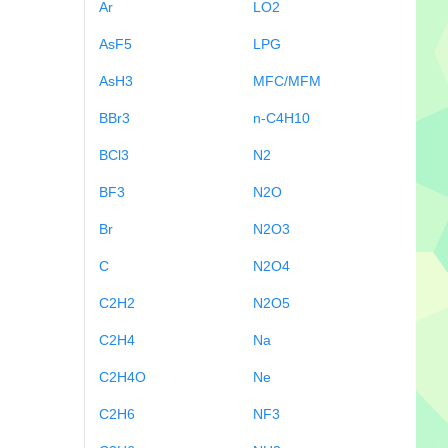
Ar
LO2
AsF5
LPG
AsH3
MFC/MFM
BBr3
n-C4H10
BCl3
N2
BF3
N2O
Br
N2O3
C
N2O4
C2H2
N2O5
C2H4
Na
C2H4O
Ne
C2H6
NF3