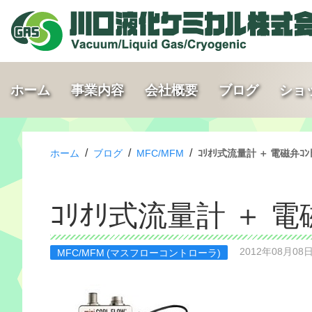
ホーム
事業内容
会社概要
ブログ
ショ
/
/
/
ホーム
ブログ
MFC/MFM
ｺﾘｵﾘ式流量計 ＋ 電磁弁ｺﾝﾄﾛ
ｺﾘｵﾘ式流量計 ＋ 電磁
2012年08月08
MFC/MFM (マスフローコントローラ)