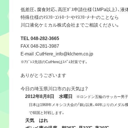
低差圧、腐食対応、高圧ｶﾞｽ申請仕様（1MPa以上）、液体
特殊仕様のﾏｽﾌﾛｰｺﾝﾄﾛｰﾗｰやﾏｽﾌﾛｰﾒｰﾀｰのことなら
川口液化ケミカル株式会社までご相談ください。
TEL 048-282-3665
FAX 048-281-3987
E-mail :CutHere_info@klchem.co.jp
※ｱﾄﾞﾚｽ先頭のCutHereはｽﾊﾟﾑ対策です。
ありがとうございます
今日の埼玉県川口市のお天気は？
2012年8月8日 水曜日
※ロンドン五輪のサッカー男子
日本は1968年メキシコ大会の「銅」以来、44年ぶりのメダル獲
で韓国と対戦します。
天気 はれ
ボンベ庫の温度 朝26℃、昼32℃、夜30℃