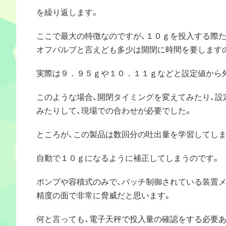
を繰り返します。
ここで最大の特徴なのですが、１０ｇを投入する際
オフバルブと言えども多少は開閉に時間を要します
実際は９．９５ｇや１０．１１ｇなどと設定値から
このような場合、開閉タイミングを変えてみたり、設
みたりして、現場での合わせが必要でした。
ところが、この製品は数回分の吐出量を学習してし
自動で１０ｇになるように補正してしまうのです。
ポンプや容積式のみで、バッチ制御されている装置
精度の面で非常に脅威だと思います。
何と言っても、電子天秤で投入量の確認をする必要あり