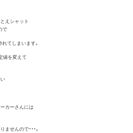
たとえシャット
ので
外れてしまいます。
定値を変えて
まい
メーカーさんには
ませんので・・・。