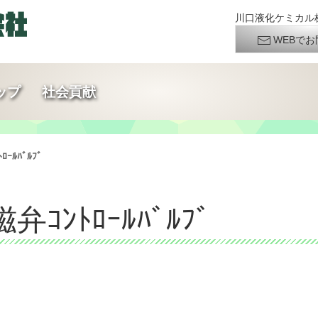
川口液化ケミカル株
WEBでお
ップ
社会貢献
ｰﾙﾊﾞﾙﾌﾞ
弁ｺﾝﾄﾛｰﾙﾊﾞﾙﾌﾞ
日