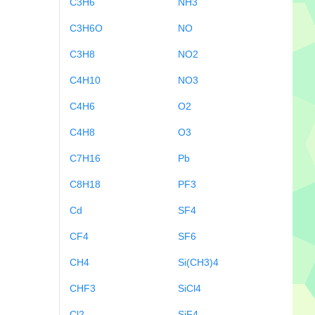
C3H6
NH3
C3H6O
NO
C3H8
NO2
C4H10
NO3
C4H6
O2
C4H8
O3
C7H16
Pb
C8H18
PF3
Cd
SF4
CF4
SF6
CH4
Si(CH3)4
CHF3
SiCl4
Cl2
SiF4