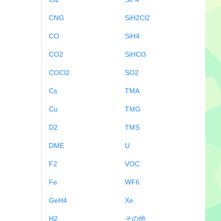
CNG
SiH2Cl2
CO
SiH4
CO2
SiHCl3
COCl2
SO2
Cs
TMA
Cu
TMG
D2
TMS
DME
U
F2
VOC
Fe
WF6
GeH4
Xe
H2
その他