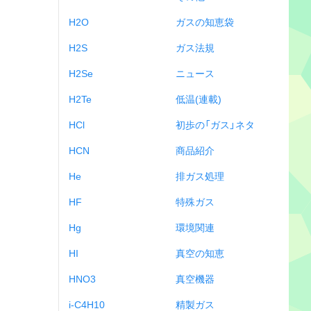
H2O
ガスの知恵袋
H2S
ガス法規
H2Se
ニュース
H2Te
低温(連載)
HCl
初歩の「ガス」ネタ
HCN
商品紹介
He
排ガス処理
HF
特殊ガス
Hg
環境関連
HI
真空の知恵
HNO3
真空機器
i-C4H10
精製ガス