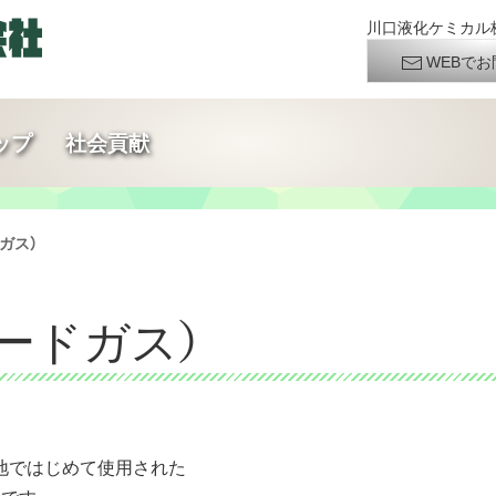
川口液化ケミカル株
WEBでお
ップ
社会貢献
ガス）
ードガス）
地ではじめて使用された
です。