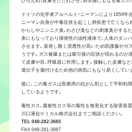
ドイツの化学者アルベルト・ニーマンにより1859年
ニーマン自身が中毒症状を起こし肺疾患で亡くなら
からしやニンニク臭、わさび臭などの刺激臭がする
来にもなっており揮発性の油性液体で、人体のタンパ
させます。蒸発し難く浸透性が高いため防護服やガ
うです。ガス被爆または吸引後の症状が現れるのが
て皮膚や目、呼吸器に作用します。接触した皮膚な
遺伝子を傷付けるため他の病気にもなり易くしてい
後に、この毒ガスは医療用の抗がん剤として平和利
しているようです。
毒性ガス、腐食性ガス等の毒性を無害化する除害装
川口液化ケミカル株式会社までご相談ください。
TEL 048-282-3665
FAX 048-281-3987