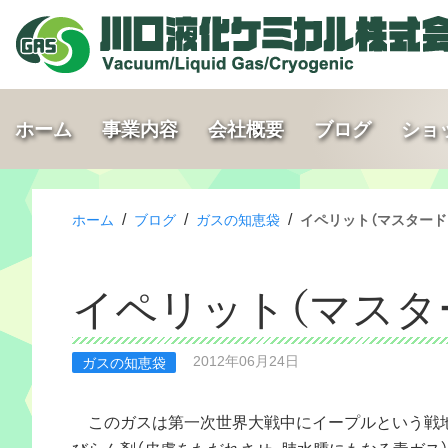
ホーム
事業内容
会社概要
ブログ
ショ
/
/
/
ホーム
ブログ
ガスの知恵袋
イペリット（マスタード
イペリット（マスタ
2012年06月24日
ガスの知恵袋
このガスは第一次世界大戦中にイープルという戦
びらん剤（皮膚をただれさせ、肺水腫にもなる毒ガス）