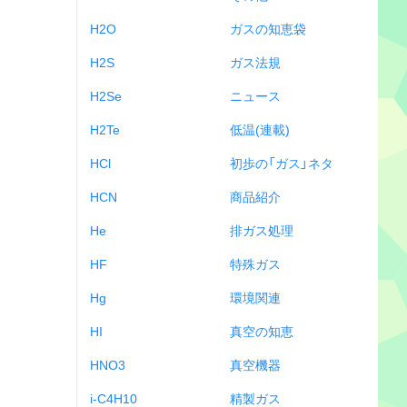
H2O
ガスの知恵袋
H2S
ガス法規
H2Se
ニュース
H2Te
低温(連載)
HCl
初歩の「ガス」ネタ
HCN
商品紹介
He
排ガス処理
HF
特殊ガス
Hg
環境関連
HI
真空の知恵
HNO3
真空機器
i-C4H10
精製ガス