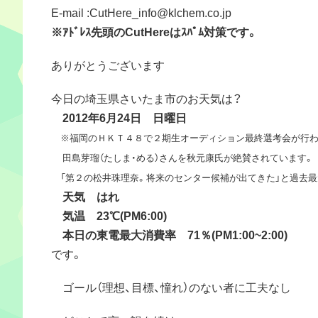
E-mail :CutHere_info@klchem.co.jp
※ｱﾄﾞﾚｽ先頭のCutHereはｽﾊﾟﾑ対策です。
ありがとうございます
今日の埼玉県さいたま市のお天気は？
2012年6月24日 日曜日
※福岡のＨＫＴ４８で２期生オーディション最終選考会が行わ
田島芽瑠（たしま・める）さんを秋元康氏が絶賛されています。
「第２の松井珠理奈。将来のセンター候補が出てきた」と過去最
天気 はれ
気温 23℃(PM6:00)
本日の東電最大消費率 71％(PM1:00~2:00)
です。
ゴール（理想、目標、憧れ）のない者に工夫なし