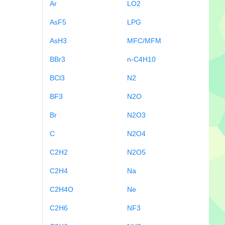
Ar
LO2
AsF5
LPG
AsH3
MFC/MFM
BBr3
n-C4H10
BCl3
N2
BF3
N2O
Br
N2O3
C
N2O4
C2H2
N2O5
C2H4
Na
C2H4O
Ne
C2H6
NF3