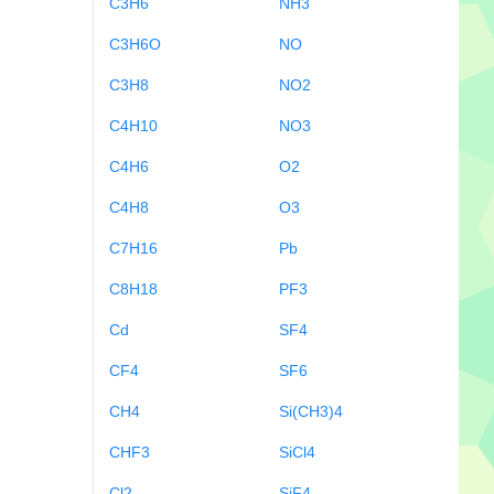
C3H6
NH3
C3H6O
NO
C3H8
NO2
C4H10
NO3
C4H6
O2
C4H8
O3
C7H16
Pb
C8H18
PF3
Cd
SF4
CF4
SF6
CH4
Si(CH3)4
CHF3
SiCl4
Cl2
SiF4