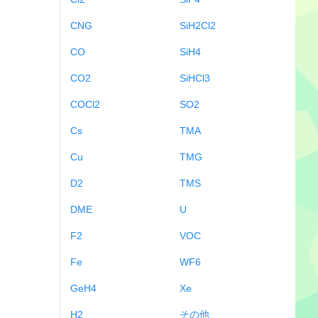
CNG
SiH2Cl2
CO
SiH4
CO2
SiHCl3
COCl2
SO2
Cs
TMA
Cu
TMG
D2
TMS
DME
U
F2
VOC
Fe
WF6
GeH4
Xe
H2
その他