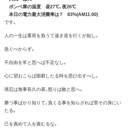
ボンベ庫の温度 昼27℃、夜26℃
本日の電力最大消費率は？ 83%(AM11:00)
です。
人の一生は重荷を負うて遠き道を行くが如し。
急ぐべからず。
不自​由を常と思へば不足なし。
心に望おこらば困窮したる時を思ひ出す​べし。
堪忍は無事長久の基、怒りは敵と思へ。
勝つ事ばかり知りて​、負くる事を知らざれば害その身にい
たる。
己を責めて人を責むる​な。