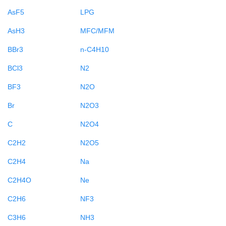
AsF5
LPG
AsH3
MFC/MFM
BBr3
n-C4H10
BCl3
N2
BF3
N2O
Br
N2O3
C
N2O4
C2H2
N2O5
C2H4
Na
C2H4O
Ne
C2H6
NF3
C3H6
NH3