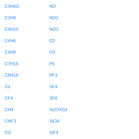
C3H6O
NO
C3H8
NO2
C4H10
NO3
C4H6
O2
C4H8
O3
C7H16
Pb
C8H18
PF3
Cd
SF4
CF4
SF6
CH4
Si(CH3)4
CHF3
SiCl4
Cl2
SiF4