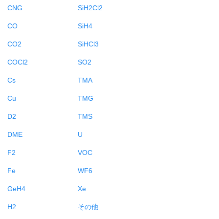
CNG
SiH2Cl2
CO
SiH4
CO2
SiHCl3
COCl2
SO2
Cs
TMA
Cu
TMG
D2
TMS
DME
U
F2
VOC
Fe
WF6
GeH4
Xe
H2
その他