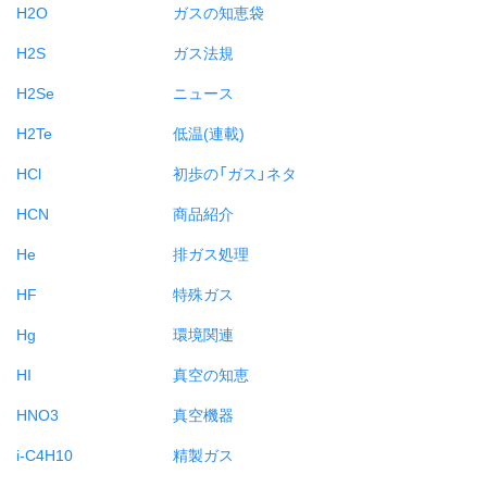
H2O
ガスの知恵袋
H2S
ガス法規
H2Se
ニュース
H2Te
低温(連載)
HCl
初歩の「ガス」ネタ
HCN
商品紹介
He
排ガス処理
HF
特殊ガス
Hg
環境関連
HI
真空の知恵
HNO3
真空機器
i-C4H10
精製ガス