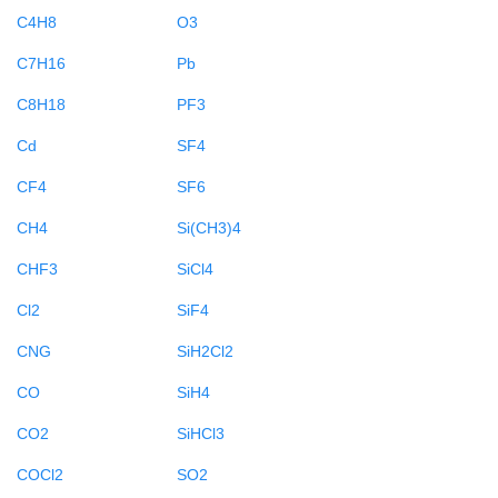
C4H8
O3
C7H16
Pb
C8H18
PF3
Cd
SF4
CF4
SF6
CH4
Si(CH3)4
CHF3
SiCl4
Cl2
SiF4
CNG
SiH2Cl2
CO
SiH4
CO2
SiHCl3
COCl2
SO2