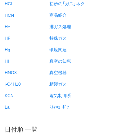
HCl
初歩の「ガス」ネタ
HCN
商品紹介
He
排ガス処理
HF
特殊ガス
Hg
環境関連
HI
真空の知恵
HNO3
真空機器
i-C4H10
精製ガス
KCN
電気制御系
La
ﾌﾙｵﾛｶｰﾎﾞﾝ
日付順 一覧