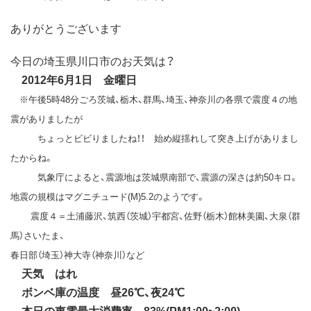
ありがとうございます
今日の埼玉県川口市のお天気は？
2012年6月1日 金曜日
※午後5時48分ごろ茨城、栃木、群馬、埼玉、神奈川の各県で震度４の地
震がありましたが
ちょっとビビりましたね！！ 始め縦揺れして突き上げがありまし
たからね。
気象庁によると、震源地は茨城県南部で、震源の深さは約50キロ。
地震の規模はマグニチュード(M)5.2のようです。
震度４＝土浦藤沢、筑西（茨城）宇都宮、佐野（栃木）館林美園、大泉（群
馬）さいたま、
春日部（埼玉）神大寺（神奈川）など
天気 はれ
ボンベ庫の温度 昼26℃、夜24℃
本日の東電最大消費率 83%(PM1:00~2:00)