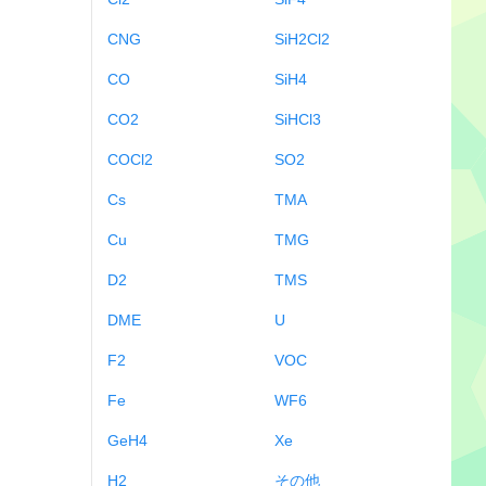
CNG
SiH2Cl2
CO
SiH4
CO2
SiHCl3
COCl2
SO2
Cs
TMA
Cu
TMG
D2
TMS
DME
U
F2
VOC
Fe
WF6
GeH4
Xe
H2
その他