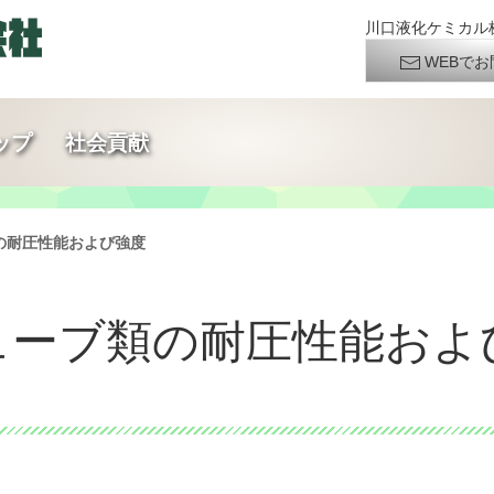
川口液化ケミカル株
WEBでお
ップ
社会貢献
の耐圧性能および強度
ューブ類の耐圧性能およ