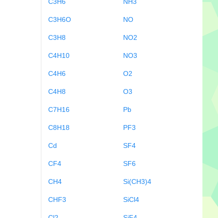
C3H6
NH3
C3H6O
NO
C3H8
NO2
C4H10
NO3
C4H6
O2
C4H8
O3
C7H16
Pb
C8H18
PF3
Cd
SF4
CF4
SF6
CH4
Si(CH3)4
CHF3
SiCl4
Cl2
SiF4