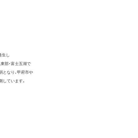
発生し
東部・富士五湖で
弱となり、甲府市や
測しています。