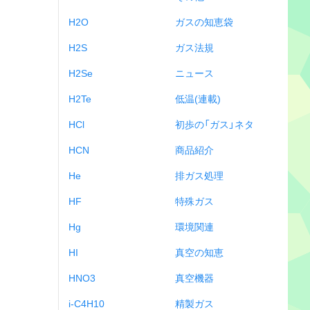
H2O
ガスの知恵袋
H2S
ガス法規
H2Se
ニュース
H2Te
低温(連載)
HCl
初歩の「ガス」ネタ
HCN
商品紹介
He
排ガス処理
HF
特殊ガス
Hg
環境関連
HI
真空の知恵
HNO3
真空機器
i-C4H10
精製ガス