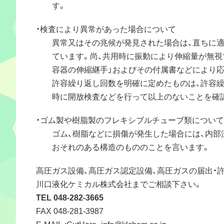
す。
・検査により異常があった場合について
異常又はその兆候が発見された場合は、直ちに適
ています。尚、共用時に振動により伸縮量が無視できず J
容器の伸縮継手」およびその付属書などにより応
許容繰り返し回数を明確に定めたものは、許容繰
時に開放検査などを行って以上のないことを確認
・ゴム製や樹脂製のフレキシブルチューブ類について
ゴム、樹脂などに損傷が発生した場合には、内部
おそれのある構造のもののことを言います。
高圧ガス設備、高圧ガス認定設備、高圧ガスの届出・
川口液化ケミカル株式会社までご相談下さい。
TEL 048-282-3665
FAX 048-281-3987
E-MAIL :CutHere_info@klchem.co.jp