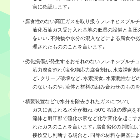
実に確認します。
・腐食性のない高圧ガスを取り扱うフレキヒスブル
液化石油ガス受け入れ基地の低温の設備と高圧の
をいい、不純物や水分の混入などによる腐食や劣
理されたもののことを言います。
・劣化損傷が発生するおそれのないフレキシブルチ
応力腐食割れ（塩化物応力腐食割れ、水素誘起割れ
ど、クリープ破壊など、水素浸食、水素脆性などの
のないものや、流体と材料の組み合わせのものを
・精製装置などで水分を除去されたガスについて
ガスに含まれる水分が概ね -50℃ 程度の露点を
流体と耐圧部で硫化水素など化学変化を起こすお
れたガスのことを言います。腐食劣化の判断は、
接検査し判断する場合と、同等の材料を機器によ