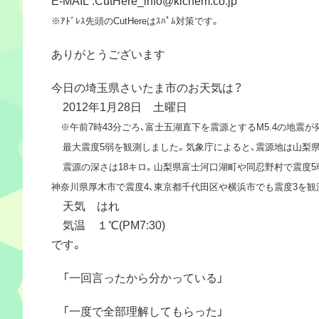
※ｱﾄﾞﾚｽ先頭のCutHereはｽﾊﾟﾑ対策です。
ありがとうございます
今日の埼玉県さいたま市のお天気は？
2012年1月28日 土曜日
※午前7時43分ごろ、富士五湖直下を震源とするM5.4の地震が
最大震度5弱を観測しました。気象庁によると、震源地は山梨県
震源の深さは18キロ。山梨県富士河口湖町や同忍野村で震度5
神奈川県厚木市で震度4、東京都千代田区や横浜市でも震度3を観
天気 はれ
気温 １℃(PM7:30)
です。
「一回言ったから分かっている」
「一度で全部理解してもらった」