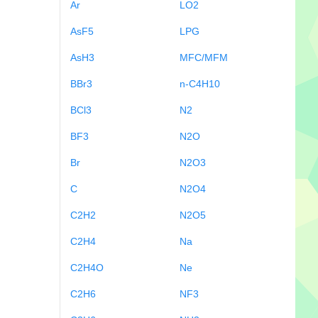
Ar
LO2
AsF5
LPG
AsH3
MFC/MFM
BBr3
n-C4H10
BCl3
N2
BF3
N2O
Br
N2O3
C
N2O4
C2H2
N2O5
C2H4
Na
C2H4O
Ne
C2H6
NF3