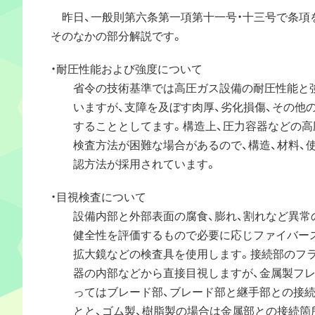
昨日、一般則第六条第一項第十一号・十三号で条項
そのなかの部分解説です。
・耐圧性能および強度について
省令の技術基準では高圧ガス設備の耐圧性能と強
いますが、支障を及ぼす肉厚、劣化損傷、その他の
することとしてます。構造上、圧力容器などの高
検査方法が困難な場合があるので、構造、材料、使
認方法が採用されています。
・目視検査について
設備内部と外部表面の腐食、膨れ、割れなど異常の
健全性を評価するもので必要に応じファイバース
拡大鏡などの検査具を使用します。接続部のフラ
器の内部などから直接目視しますが、金属製フレ
ってはブレード部、ブレード部と継手部との接続
とと、ゴム製、樹脂製の場合は金属部との接続箇所