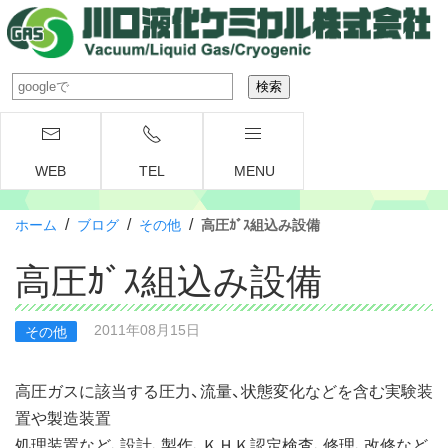
WEB
TEL
MENU
/
/
/
ホーム
ブログ
その他
高圧ｶﾞｽ組込み設備
高圧ｶﾞｽ組込み設備
2011年08月15日
その他
高圧ガスに該当する圧力、流量、状態変化などを含む実験装
置や製造装置
処理装置など、設計、製作、ＫＨＫ認定検査、修理、改修など