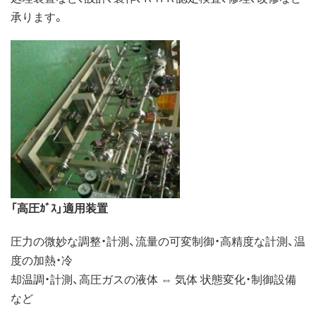
承ります。
「高圧ｶﾞｽ」適用装置
圧力の微妙な調整・計測、流量の可変制御・高精度な計測、温
度の加熱・冷
却温調・計測、高圧ガスの液体 ⇔ 気体 状態変化・制御設備
など