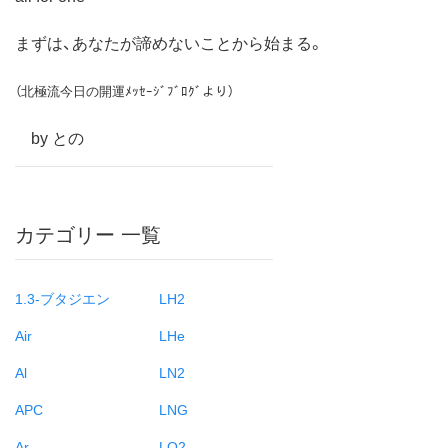
まずは、あなたが諦めないことから始まる。
（北極流今日の開運ﾒｯｾｰｼﾞﾌﾞﾛｸﾞより）
by との
カテゴリー 一覧
1.3-ブタジエン
LH2
Air
LHe
Al
LN2
APC
LNG
Ar
LO2