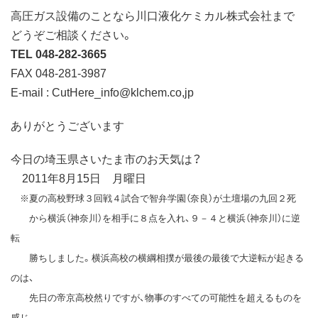
高圧ガス設備のことなら川口液化ケミカル株式会社まで
どうぞご相談ください。
TEL 048-282-3665
FAX 048-281-3987
E-mail : CutHere_info@klchem.co,jp
ありがとうございます
今日の埼玉県さいたま市のお天気は？
2011年8月15日 月曜日
※夏の高校野球３回戦４試合で智弁学園（奈良）が土壇場の九回２死
から横浜（神奈川）を相手に８点を入れ、９－４と横浜（神奈川）に逆
転
勝ちしました。横浜高校の横綱相撲が最後の最後で大逆転が起きる
のは、
先日の帝京高校然りですが、物事のすべての可能性を超えるものを
感じ