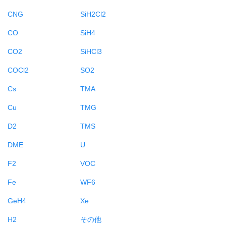
CNG
SiH2Cl2
CO
SiH4
CO2
SiHCl3
COCl2
SO2
Cs
TMA
Cu
TMG
D2
TMS
DME
U
F2
VOC
Fe
WF6
GeH4
Xe
H2
その他