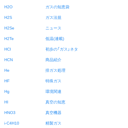
H2O
ガスの知恵袋
H2S
ガス法規
H2Se
ニュース
H2Te
低温(連載)
HCl
初歩の「ガス」ネタ
HCN
商品紹介
He
排ガス処理
HF
特殊ガス
Hg
環境関連
HI
真空の知恵
HNO3
真空機器
i-C4H10
精製ガス