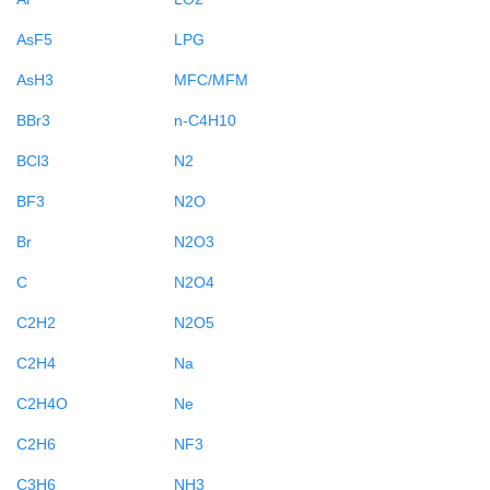
AsF5
LPG
AsH3
MFC/MFM
BBr3
n-C4H10
BCl3
N2
BF3
N2O
Br
N2O3
C
N2O4
C2H2
N2O5
C2H4
Na
C2H4O
Ne
C2H6
NF3
C3H6
NH3