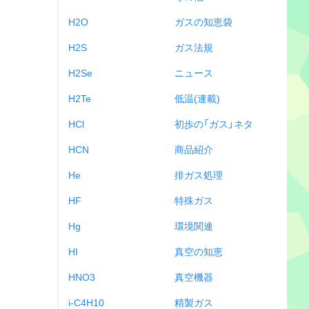
H2O
ガスの知恵袋
H2S
ガス法規
H2Se
ニュース
H2Te
低温(連載)
HCl
初歩の「ガス」ネタ
HCN
商品紹介
He
排ガス処理
HF
特殊ガス
Hg
環境関連
HI
真空の知恵
HNO3
真空機器
i-C4H10
精製ガス