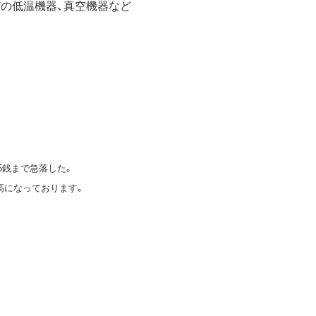
どの低温機器、真空機器など
5銭まで急落した。
ル高になっております。