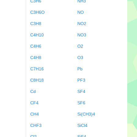
C3H6
NH3
C3H6O
NO
C3H8
NO2
C4H10
NO3
C4H6
O2
C4H8
O3
C7H16
Pb
C8H18
PF3
Cd
SF4
CF4
SF6
CH4
Si(CH3)4
CHF3
SiCl4
Cl2
SiF4