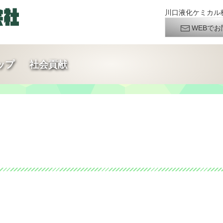
川口液化ケミカル株
WEBでお
ップ
社会貢献