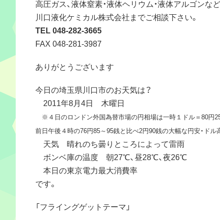
高圧ガス、液体窒素・液体ヘリウム・液体アルゴンな
川口液化ケミカル株式会社までご相談下さい。
TEL 048-282-3665
FAX 048-281-3987
ありがとうございます
今日の埼玉県川口市のお天気は？
2011年8月4日 木曜日
※４日のロンドン外国為替市場の円相場は一時１ドル＝80円2
前日午後４時の76円85～95銭と比べ2円90銭の大幅な円安・ド
天気 晴れのち曇りところによって雷雨
ボンベ庫の温度 朝27℃、昼28℃、夜26℃
本日の東京電力最大消費率
です。
「フライングゲットテーマ」