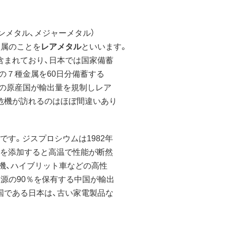
ンメタル、メジャーメタル）
金属のことを
レアメタル
といいます。
含まれており、日本では国家備蓄
Mn , V の７種金属を60日分備蓄する
どの原産国が輸出量を規制しレア
危機が訪れるのはほぼ間違いあり
す。ジスプロシウムは1982年
 を添加すると高温で性能が断然
濯機、ハイブリット車などの高性
源の90％を保有する中国が輸出
国である日本は、古い家電製品な