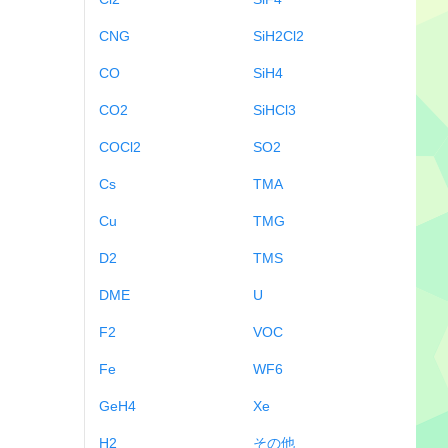
CNG
SiH2Cl2
CO
SiH4
CO2
SiHCl3
COCl2
SO2
Cs
TMA
Cu
TMG
D2
TMS
DME
U
F2
VOC
Fe
WF6
GeH4
Xe
H2
その他