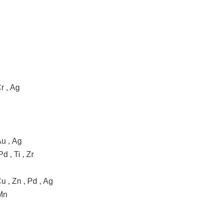
 Ag
 Ag
i , Zr
 Pd , Ag
n