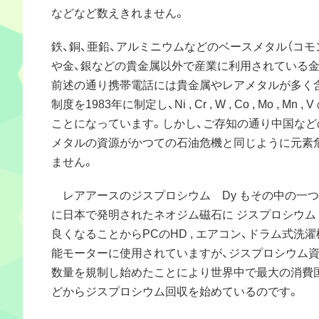
などなど数えきれません。
鉄、銅、亜鉛、アルミニウムなどのベースメタル（コモ
や金、銀などの貴金属以外で産業に利用されている
前述の通り携帯電話には貴金属やレアメタルが多く
制度を1983年に制定し、Ni , Cr , W , Co , Mo , 
ことになっています。しかし、ご存知の通り中国な
メタルの資源がかつての石油危機と同じように元素
ません。
レアアースのジスプロシウム Dy もその中の一つで
に日本で発明されたネオジム磁石に ジスプロシウム
良くなることからPCのHD , エアコン、ドラム式洗
能モーターに使用されていますが、ジスプロシウム資
数量を規制し始めたことにより世界中で最大の消費
どからジスプロシウム回収を始めているのです。