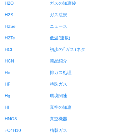
H2O
ガスの知恵袋
H2S
ガス法規
H2Se
ニュース
H2Te
低温(連載)
HCl
初歩の「ガス」ネタ
HCN
商品紹介
He
排ガス処理
HF
特殊ガス
Hg
環境関連
HI
真空の知恵
HNO3
真空機器
i-C4H10
精製ガス