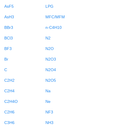
AsF5
LPG
AsH3
MFC/MFM
BBr3
n-C4H10
BCl3
N2
BF3
N2O
Br
N2O3
C
N2O4
C2H2
N2O5
C2H4
Na
C2H4O
Ne
C2H6
NF3
C3H6
NH3