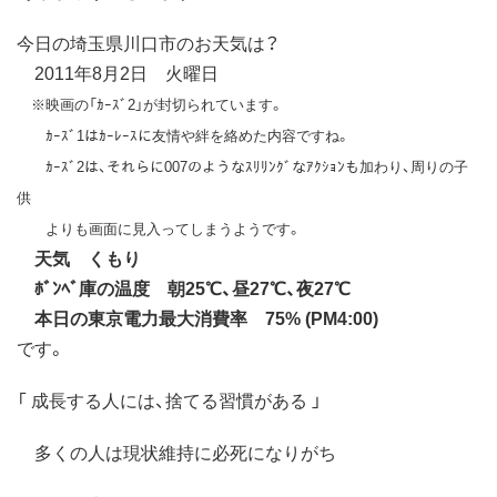
今日の埼玉県川口市のお天気は？
2011年8月2日 火曜日
※映画の「ｶｰｽﾞ2」が封切られています。
ｶｰｽﾞ1はｶｰﾚｰｽに友情や絆を絡めた内容ですね。
ｶｰｽﾞ2は、それらに007のようなｽﾘﾘﾝｸﾞなｱｸｼｮﾝも加わり、周りの子
供
よりも画面に見入ってしまうようです。
天気 くもり
ﾎﾞﾝﾍﾞ庫の温度 朝25℃、昼27℃、夜27℃
本日の東京電力最大消費率 75% (PM4:00)
です。
「 成長する人には、捨てる習慣がある 」
多くの人は現状維持に必死になりがち