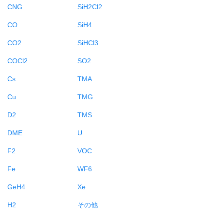
CNG
SiH2Cl2
CO
SiH4
CO2
SiHCl3
COCl2
SO2
Cs
TMA
Cu
TMG
D2
TMS
DME
U
F2
VOC
Fe
WF6
GeH4
Xe
H2
その他