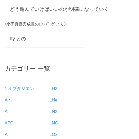
どう進んでいけばいいのか明確になっていく
（小田真嘉氏成長のﾋﾝﾄﾌﾞﾛｸﾞより）
by との
カテゴリー 一覧
1.3-ブタジエン
LH2
Air
LHe
Al
LN2
APC
LNG
Ar
LO2