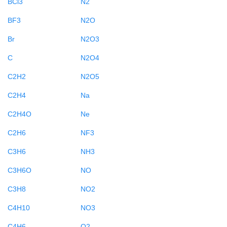
BCl3
N2
BF3
N2O
Br
N2O3
C
N2O4
C2H2
N2O5
C2H4
Na
C2H4O
Ne
C2H6
NF3
C3H6
NH3
C3H6O
NO
C3H8
NO2
C4H10
NO3
C4H6
O2