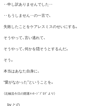
‥申し訳ありませんでした‥
‥もうしません‥の一言で、
失敗したことをケアレスミスのせいにする。
そうやって、言い逃れて、
そうやって、何かを隠そうとするんだ。
そう。
本当はあなた自身に、
“愛がなかった”ということを。
（北極流今日の開運ﾒｯｾｰｼﾞﾌﾞﾛｸﾞより）
by との