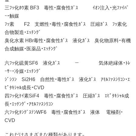
三ﾌｯ化ﾎｳ素 BF3 毒性・腐食性ｶﾞｽ ｲｵﾝ注入・光ﾌｧｲﾊﾞ
ｰ・触媒
ﾌｯ素 F2 支燃性・毒性・腐食性ｶﾞｽ 圧縮ｶﾞｽ ﾌｯ素化
合物製造・ｴｯﾁﾝｸﾞ
臭化水素 HBr毒性・腐食性ｶﾞｽ 液化ｶﾞｽ 臭化物原料・有機
合成触媒・医薬品・ｴｯﾁﾝｸﾞ
六ﾌｯ化硫黄SF6 液化ｶﾞｽ － 気体絶縁体・ﾄﾚ
ｰｻｰ・冷媒・ｴｯﾁﾝｸﾞ
ｼﾞｼﾗﾝ Si2H6 自然性・毒性ｶﾞｽ 液化ｶﾞｽ ｱﾓﾙﾌｧｽｼﾘｺﾝ・ｴ
ﾋﾟﾀｷｼｬﾙ成長・CVD
四ﾌｯ化ｹｲ素SiF4 毒性・腐食性ｶﾞｽ 圧縮ｶﾞｽ ｴﾋﾟﾀｷｼｬﾙ成
長・ｴｯﾁﾝｸﾞ・ｱﾓﾙﾌｧｽｼﾘｺﾝ
六ﾌｯ化ﾀﾝｸﾞｽﾃﾝWF6 毒性・腐食性ｶﾞｽ 液体 電極剤・
CVD
これだけさまざまな種類があります。