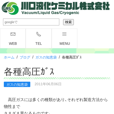
WEB
TEL
MENU
/
/
/
ホーム
ブログ
ガスの知恵袋
各種高圧ｶﾞｽ
各種高圧ｶﾞｽ
2011年06月06日
ガスの知恵袋
高圧ガスには多くの種類があり、それぞれ製造方法から
物性まで
さまざま異なるものです。