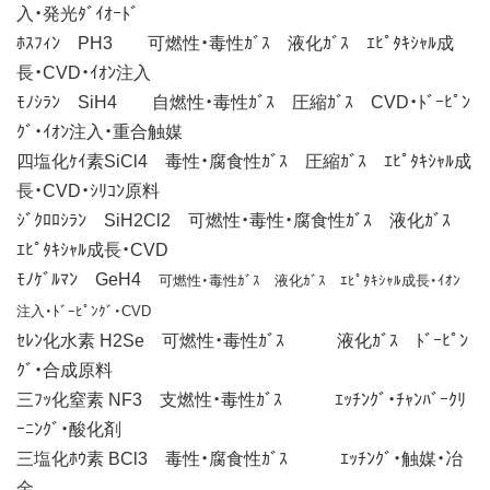
入・発光ﾀﾞｲｵｰﾄﾞ
ﾎｽﾌｨﾝ PH3 可燃性・毒性ｶﾞｽ 液化ｶﾞｽ ｴﾋﾟﾀｷｼｬﾙ成
長・CVD・ｲｵﾝ注入
ﾓﾉｼﾗﾝ SiH4 自燃性・毒性ｶﾞｽ 圧縮ｶﾞｽ CVD・ﾄﾞｰﾋﾟﾝ
ｸﾞ・ｲｵﾝ注入・重合触媒
四塩化ｹｲ素SiCl4 毒性・腐食性ｶﾞｽ 圧縮ｶﾞｽ ｴﾋﾟﾀｷｼｬﾙ成
長・CVD・ｼﾘｺﾝ原料
ｼﾞｸﾛﾛｼﾗﾝ SiH2Cl2 可燃性・毒性・腐食性ｶﾞｽ 液化ｶﾞｽ
ｴﾋﾟﾀｷｼｬﾙ成長・CVD
ﾓﾉｹﾞﾙﾏﾝ GeH4
可燃性・毒性ｶﾞｽ 液化ｶﾞｽ ｴﾋﾟﾀｷｼｬﾙ成長・ｲｵﾝ
注入・ﾄﾞｰﾋﾟﾝｸﾞ・CVD
ｾﾚﾝ化水素 H2Se 可燃性・毒性ｶﾞｽ 液化ｶﾞｽ ﾄﾞｰﾋﾟﾝ
ｸﾞ・合成原料
三ﾌｯ化窒素 NF3 支燃性・毒性ｶﾞｽ ｴｯﾁﾝｸﾞ・ﾁｬﾝﾊﾞｰｸﾘ
ｰﾆﾝｸﾞ・酸化剤
三塩化ﾎｳ素 BCl3 毒性・腐食性ｶﾞｽ ｴｯﾁﾝｸﾞ・触媒・冶
金