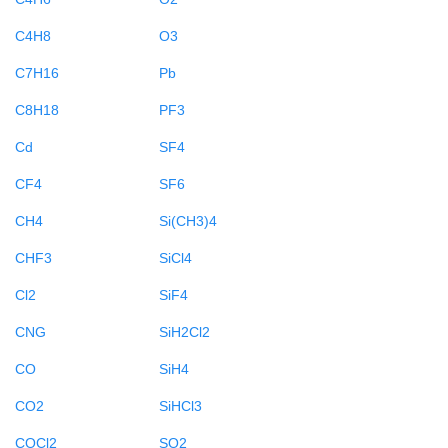
C4H8
O3
C7H16
Pb
C8H18
PF3
Cd
SF4
CF4
SF6
CH4
Si(CH3)4
CHF3
SiCl4
Cl2
SiF4
CNG
SiH2Cl2
CO
SiH4
CO2
SiHCl3
COCl2
SO2