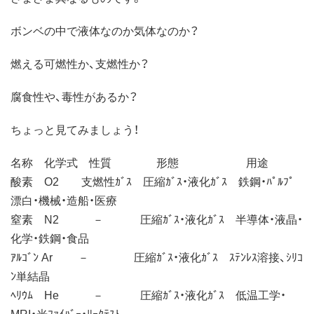
ボンベの中で液体なのか気体なのか？
燃える可燃性か、支燃性か？
腐食性や、毒性があるか？
ちょっと見てみましょう！
名称 化学式 性質 形態 用途
酸素 O2 支燃性ｶﾞｽ 圧縮ｶﾞｽ・液化ｶﾞｽ 鉄鋼・ﾊﾟﾙﾌﾟ
漂白・機械・造船・医療
窒素 N2 － 圧縮ｶﾞｽ・液化ｶﾞｽ 半導体・液晶・
化学・鉄鋼・食品
ｱﾙｺﾞﾝ Ar － 圧縮ｶﾞｽ・液化ｶﾞｽ ｽﾃﾝﾚｽ溶接、ｼﾘｺ
ﾝ単結晶
ﾍﾘｳﾑ He － 圧縮ｶﾞｽ・液化ｶﾞｽ 低温工学・
MRI・光ﾌｧｲﾊﾞｰ・ﾘｰｸﾃｽﾄ